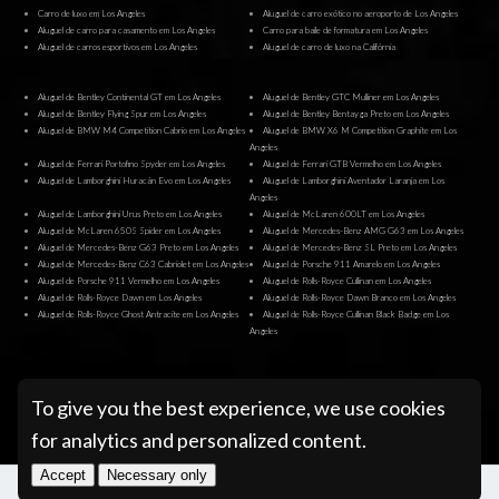
Carro de luxo em Los Angeles
Aluguel de carro exótico no aeroporto de Los Angeles
Aluguel de carro para casamento em Los Angeles
Carro para baile de formatura em Los Angeles
Aluguel de carros esportivos em Los Angeles
Aluguel de carro de luxo na Califórnia
Aluguel de Bentley Continental GT em Los Angeles
Aluguel de Bentley GTC Mulliner em Los Angeles
Aluguel de Bentley Flying Spur em Los Angeles
Aluguel de Bentley Bentayga Preto em Los Angeles
Aluguel de BMW M4 Competition Cabrio em Los Angeles
Aluguel de BMW X6 M Competition Graphite em Los
Angeles
Aluguel de Ferrari Portofino Spyder em Los Angeles
Aluguel de Ferrari GTB Vermelho em Los Angeles
Aluguel de Lamborghini Huracán Evo em Los Angeles
Aluguel de Lamborghini Aventador Laranja em Los
Angeles
Aluguel de Lamborghini Urus Preto em Los Angeles
Aluguel de McLaren 600LT em Los Angeles
Aluguel de McLaren 650S Spider em Los Angeles
Aluguel de Mercedes-Benz AMG G63 em Los Angeles
Aluguel de Mercedes-Benz G63 Preto em Los Angeles
Aluguel de Mercedes-Benz SL Preto em Los Angeles
Aluguel de Mercedes-Benz C63 Cabriolet em Los Angeles
Aluguel de Porsche 911 Amarelo em Los Angeles
Aluguel de Porsche 911 Vermelho em Los Angeles
Aluguel de Rolls-Royce Cullinan em Los Angeles
Aluguel de Rolls-Royce Dawn em Los Angeles
Aluguel de Rolls-Royce Dawn Branco em Los Angeles
Aluguel de Rolls-Royce Ghost Antracite em Los Angeles
Aluguel de Rolls-Royce Cullinan Black Badge em Los
Angeles
@ Pugachev Luxury Car Rental Los Angeles
To give you the best experience, we use cookies
for analytics and personalized content.
Accept
Necessary only