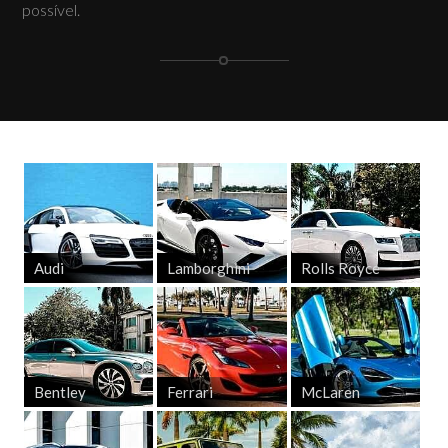
possível.
Audi
Lamborghini
Rolls Royce
Bentley
Ferrari
McLaren