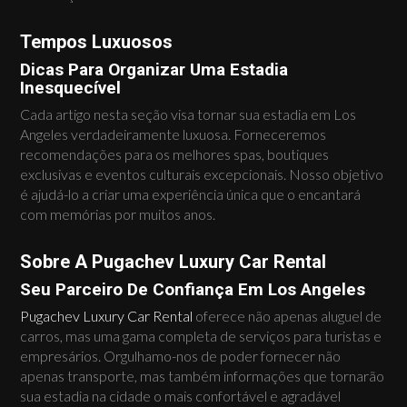
Tempos Luxuosos
Dicas Para Organizar Uma Estadia
Inesquecível
Cada artigo nesta seção visa tornar sua estadia em Los
Angeles verdadeiramente luxuosa. Forneceremos
recomendações para os melhores spas, boutiques
exclusivas e eventos culturais excepcionais. Nosso objetivo
é ajudá-lo a criar uma experiência única que o encantará
com memórias por muitos anos.
Sobre A Pugachev Luxury Car Rental
Seu Parceiro De Confiança Em Los Angeles
Pugachev Luxury Car Rental
oferece não apenas aluguel de
carros, mas uma gama completa de serviços para turistas e
empresários. Orgulhamo-nos de poder fornecer não
apenas transporte, mas também informações que tornarão
sua estadia na cidade o mais confortável e agradável