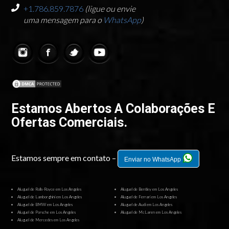
+1.786.859.7876
(ligue ou envie
uma mensagem para o
WhatsApp
)
Estamos Abertos A Colaborações E
Ofertas Comerciais.
Estamos sempre em contato –
Enviar no WhatsApp
Aluguel de Rolls-Royce em Los Angeles
Aluguel de Bentley em Los Angeles
Aluguel de Lamborghini em Los Angeles
Aluguel de Ferrari em Los Angeles
Aluguel de BMW em Los Angeles
Aluguel de Audi em Los Angeles
Aluguel de Porsche em Los Angeles
Aluguel de McLaren em Los Angeles
Aluguel de Mercedes em Los Angeles