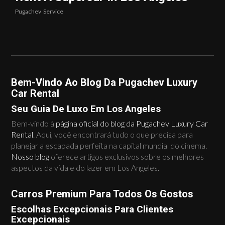
Pugachev
Service
Bem-Vindo Ao Blog Da Pugachev Luxury
Car Rental
Seu Guia De Luxo Em Los Angeles
Bem-vindo à
página oficial do blog da Pugachev Luxury Car
Rental
. Aqui, você encontrará tudo o que precisa para
planejar a escapada perfeita na capital mundial do cinema.
Nosso blog
oferece artigos exclusivos sobre os melhores
aspectos da vida e do lazer em Los Angeles.
Carros Premium Para Todos Os Gostos
Escolhas Excepcionais Para Clientes
Excepcionais