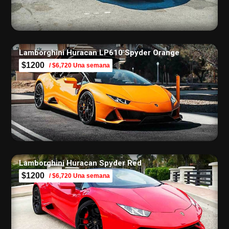
Lamborghini Huracan LP610 Spyder Orange
$1200
/ $6,720 Una semana
Lamborghini Huracan Spyder Red
$1200
/ $6,720 Una semana