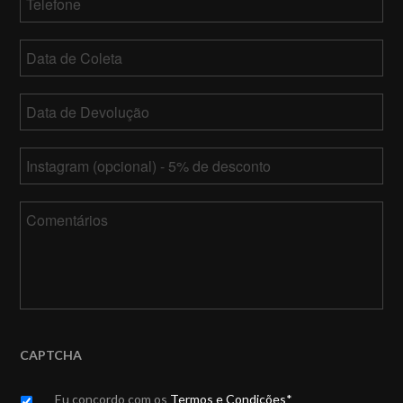
Data
de
MM
Coleta
Data
barra
de
DD
MM
Devolução
*
barra
Instagram
barra
YY
DD
barra
Comentários
YY
CAPTCHA
Untitled
*
Eu concordo com os
Termos e Condições*