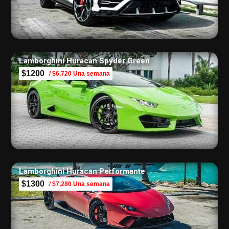
Lamborghini Huracan Spyder Green
$1200
/ $6,720 Una semana
Lamborghini Huracan Performante
$1300
/ $7,280 Una semana