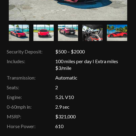
Security Deposit:
$500 – $2000
Includes:
100 miles per day I Extra miles
$3/mile
Transmission:
Automatic
Seats:
2
Engine:
5.2L V10
0-60mph in:
2.9 sec
MSRP:
$321,000
Horse Power:
610