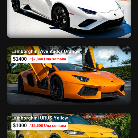
Lamborghini Aventador Orange
$1400
/ $7,840 Una semana
Lamborghini URUS Yellow
$1000
/ $5,600 Una semana