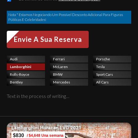
Nota * Estamos Negociando Um Possível Desconto Adicional Para Figuras
Públicas E Celebridades!
Audi
Ferrari
Porsche
Lamborghini
McLaren
Tesla
Rolls-Royce
BMW
Sport Cars
Bentley
Mercedes
All Cars
Text in the process of writing…
Lamborghini Huracan EVO 2021
$830
/ $4,648 Una semana