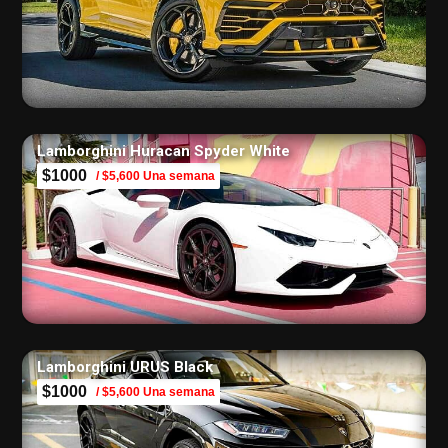
Lamborghini Huracan Spyder White
$1000
/ $5,600 Una semana
Lamborghini URUS Black
$1000
/ $5,600 Una semana