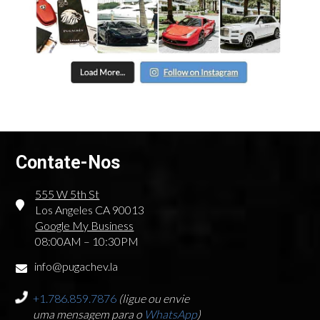
Contate-Nos
555 W 5th St
Los Angeles CA 90013
Google My Business
08:00AM – 10:30PM
info@pugachev.la
+1.786.859.7876
(ligue ou envie
uma mensagem para o
WhatsApp
)