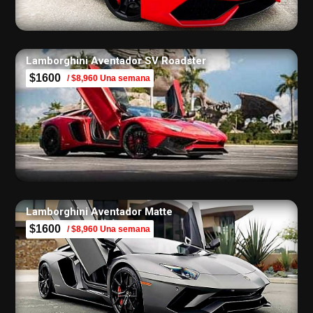
Lamborghini Aventador SV Roadster
$1600
/ $8,960 Una semana
Lamborghini Aventador Matte
$1600
/ $8,960 Una semana