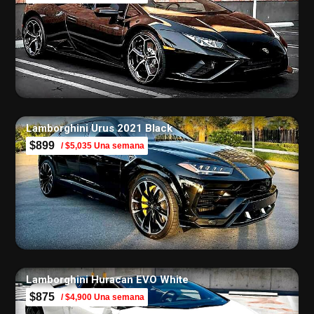
Lamborghini Urus 2021 Black
$899
/ $5,035 Una semana
Lamborghini Huracan EVO White
$875
/ $4,900 Una semana