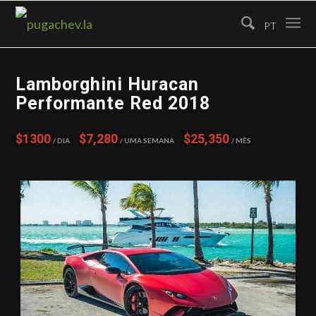
PT
Lamborghini Huracan
Performante Red 2018
$1300
$7,280
$25,350
/ Dia
/ Uma semana
/ Mês