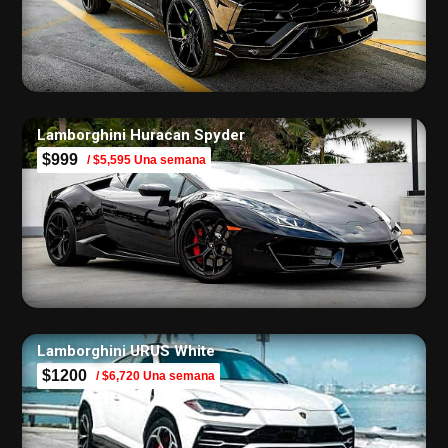
Lamborghini Huracan Spyder
$999
/ $5,595 Una semana
Lamborghini URUS White
$1200
/ $6,720 Una semana