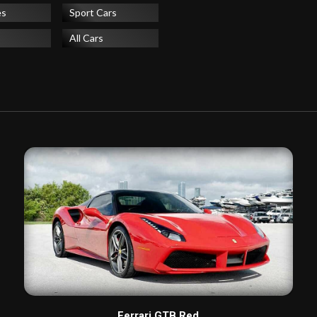
es
Sport Cars
All Cars
Ferrari GTB Red