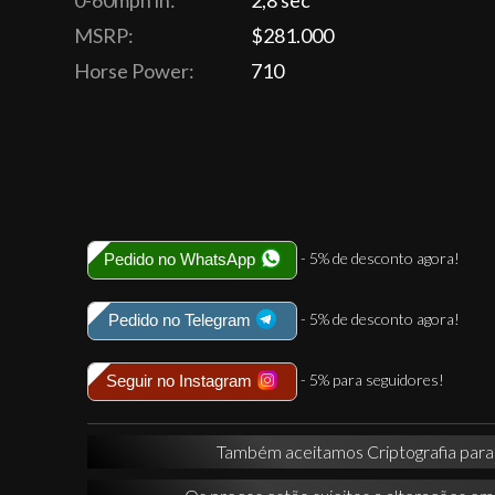
0-60mph in:
2,8 sec
MSRP:
$281.000
Horse Power:
710
- 5% de desconto agora!
Pedido no WhatsApp
- 5% de desconto agora!
Pedido no Telegram
- 5% para seguidores!
Seguir no Instagram
Também aceitamos Criptografia par