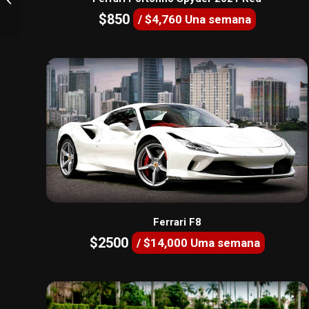
EVO 2021
$850
/ $4,760 Una semana
Ferrari F8
$2500
/ $14,000 Uma semana