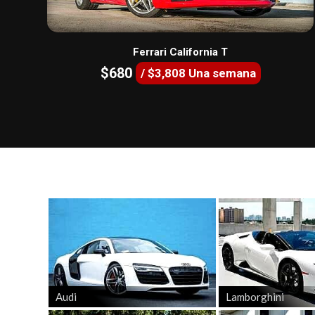
Ferrari California T
$680
/ $3,808 Una semana
Audi
Lamborghini