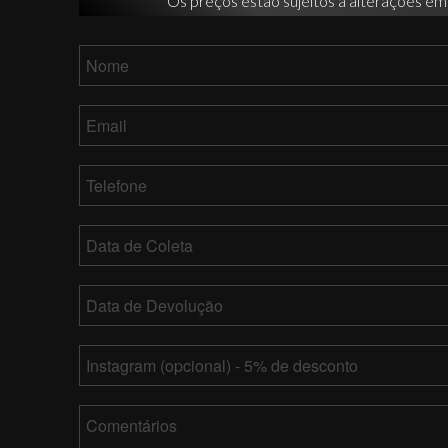
Os preços estão sujeitos a alterações em
Nome
*
Email
*
Telefone
*
Data
de
Coleta
MM
Data
barra
de
DD
Devolução
*
MM
barra
Instagram
barra
YY
DD
barra
Comentários
YY