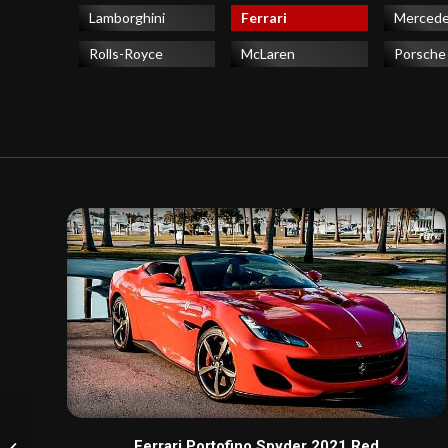
Lamborghini
Ferrari
Merced
Rolls-Royce
McLaren
Porsche
Lamborghini Huracan
Ferrari Portofino Spyder 2021 Red