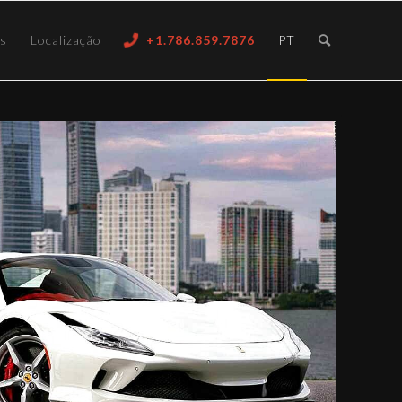
ós
Localização
+1.786.859.7876
PT