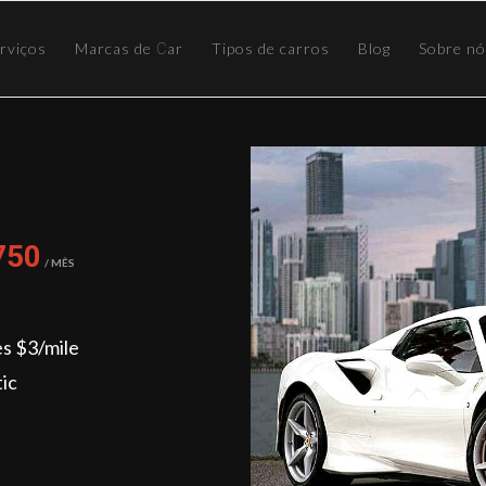
rviços
Marcas de Сar
Tipos de carros
Blog
Sobre n
750
/ Mês
es $3/mile
ic