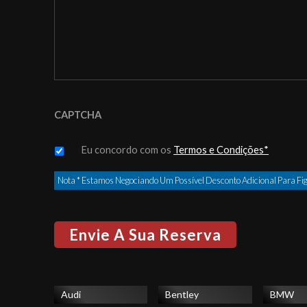
CAPTCHA
Untitled
*
Eu concordo com os
Termos e Condições*
Nota * Estamos Negociando Um Possível Desconto Adicional Para Fig
Audi
Bentley
BMW