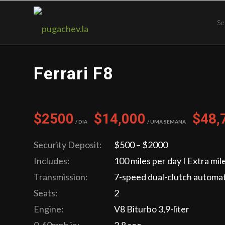
Se
Ferrari F8
$2500
$14,000
$48,
/ Dia
/ Uma semana
Security Deposit:
$500 – $2000
Includes:
100 miles per day I Extra mil
Transmission:
7-speed dual-clutch automat
Seats:
2
Engine:
V8 Biturbo 3,9-liter