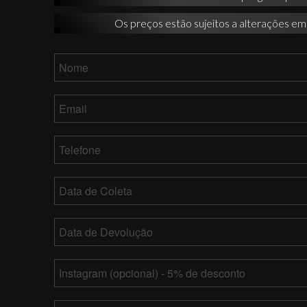
Os preços estão sujeitos a alterações em
Nome
*
Email
*
Telefone
*
Data
de
Coleta
MM
Data
barra
de
DD
Devolução
*
MM
barra
Instagram
barra
YY
DD
barra
Comentários