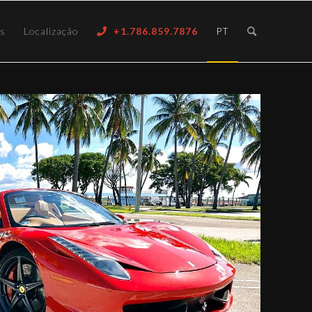
ós
Localização
+1.786.859.7876
PT