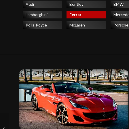
Audi
Bentley
BMW
Lamborghini
Ferrari
Merced
Rolls-Royce
McLaren
Porsche
Rolls Royce Cullinan