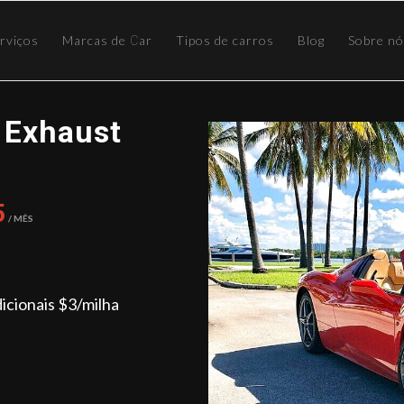
rviços
Marcas de Сar
Tipos de carros
Blog
Sobre n
o Exhaust
5
/ Mês
dicionais $3/milha