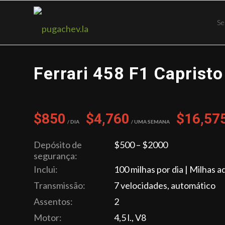
Se
Ferrari 458 F1 Caprist
$850
$4,760
$16,57
/ Dia
/ Uma semana
Depósito de
$500 – $2000
segurança:
Inclui:
100 milhas por dia | Milhas a
Transmissão:
7 velocidades, automático
Assentos:
2
Motor:
4,5 l., V8