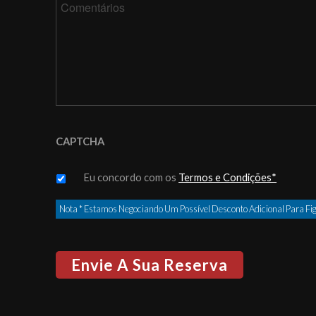
YY
CAPTCHA
Untitled
*
Eu concordo com os
Termos e Condições*
Nota * Estamos Negociando Um Possível Desconto Adicional Para Fig