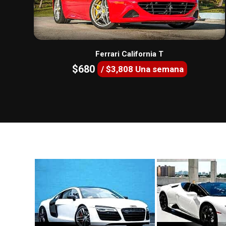
Ferrari California T
$680
/ $3,808 Una semana