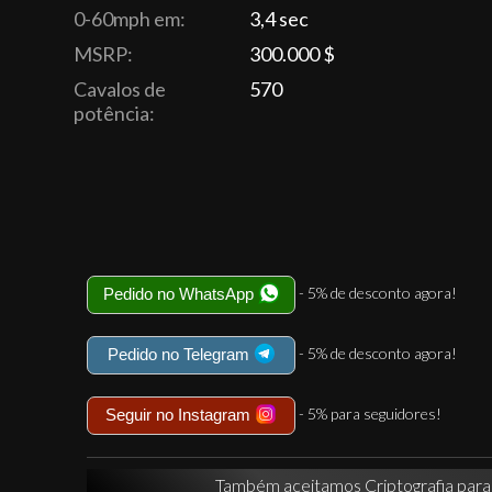
0-60mph em:
3,4 sec
MSRP:
300.000 $
Cavalos de
570
potência:
- 5% de desconto agora!
Pedido no WhatsApp
- 5% de desconto agora!
Pedido no Telegram
- 5% para seguidores!
Seguir no Instagram
Também aceitamos Criptografia par