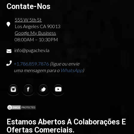
Contate-Nos
555 W 5th St
Los Angeles CA 90013
Google My Business
08:00AM – 10:30PM
info@pugachev.la
+1.786.859.7876
(ligue ou envie
uma mensagem para o
WhatsApp
)
Estamos Abertos A Colaborações E
Ofertas Comerciais.