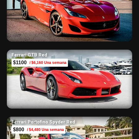
Ferrari GTB Red
$1100
/ $6,160 Una semana
Ferrari Portofino Spyder Red
$800
/ $4,480 Una semana