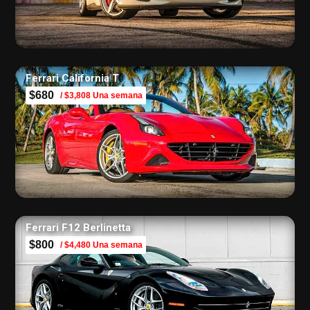
Ferrari California T
$680
/ $3,808 Una semana
Ferrari F12 Berlinetta
$800
/ $4,480 Una semana