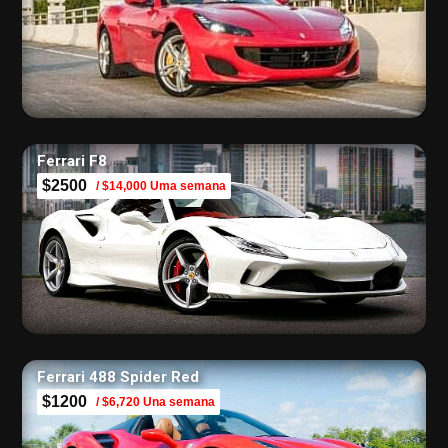
Ferrari F8
$2500
/ $14,000 Uma semana
Ferrari 488 Spider Red
$1200
/ $6,720 Una semana