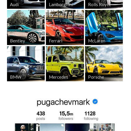
Audi
Lamborghini
Rolls Royce
Bentley
Ferrari
McLaren
BMW
Mercedes
Porsche