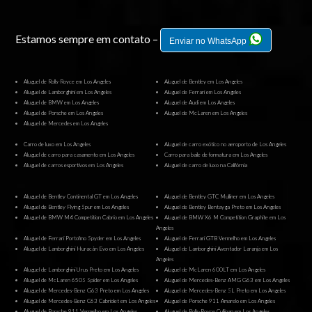
Estamos sempre em contato –
Enviar no WhatsApp
Aluguel de Rolls-Royce em Los Angeles
Aluguel de Bentley em Los Angeles
Aluguel de Lamborghini em Los Angeles
Aluguel de Ferrari em Los Angeles
Aluguel de BMW em Los Angeles
Aluguel de Audi em Los Angeles
Aluguel de Porsche em Los Angeles
Aluguel de McLaren em Los Angeles
Aluguel de Mercedes em Los Angeles
Carro de luxo em Los Angeles
Aluguel de carro exótico no aeroporto de Los Angeles
Aluguel de carro para casamento em Los Angeles
Carro para baile de formatura em Los Angeles
Aluguel de carros esportivos em Los Angeles
Aluguel de carro de luxo na Califórnia
Aluguel de Bentley Continental GT em Los Angeles
Aluguel de Bentley GTC Mulliner em Los Angeles
Aluguel de Bentley Flying Spur em Los Angeles
Aluguel de Bentley Bentayga Preto em Los Angeles
Aluguel de BMW M4 Competition Cabrio em Los Angeles
Aluguel de BMW X6 M Competition Graphite em Los
Angeles
Aluguel de Ferrari Portofino Spyder em Los Angeles
Aluguel de Ferrari GTB Vermelho em Los Angeles
Aluguel de Lamborghini Huracán Evo em Los Angeles
Aluguel de Lamborghini Aventador Laranja em Los
Angeles
Aluguel de Lamborghini Urus Preto em Los Angeles
Aluguel de McLaren 600LT em Los Angeles
Aluguel de McLaren 650S Spider em Los Angeles
Aluguel de Mercedes-Benz AMG G63 em Los Angeles
Aluguel de Mercedes-Benz G63 Preto em Los Angeles
Aluguel de Mercedes-Benz SL Preto em Los Angeles
Aluguel de Mercedes-Benz C63 Cabriolet em Los Angeles
Aluguel de Porsche 911 Amarelo em Los Angeles
Aluguel de Porsche 911 Vermelho em Los Angeles
Aluguel de Rolls-Royce Cullinan em Los Angeles