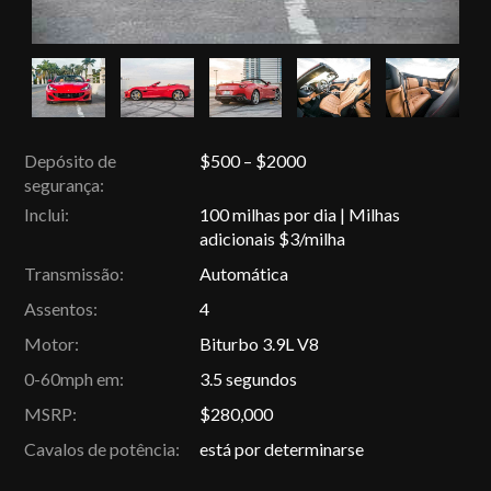
Depósito de
$500 – $2000
segurança:
Inclui:
100 milhas por dia | Milhas
adicionais $3/milha
Transmissão:
Automática
Assentos:
4
Motor:
Biturbo 3.9L V8
0-60mph em:
3.5 segundos
MSRP:
$280,000
Cavalos de potência:
está por determinarse