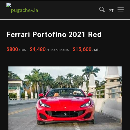
PT
Ferrari Portofino 2021 Red
$800
$4,480
$15,600
/ Dia
/ Uma semana
/ Mês