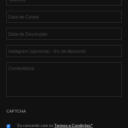
Data
de
MM
Coleta
Data
barra
de
DD
MM
Devolução
*
barra
Instagram
barra
YY
DD
barra
Comentários
YY
CAPTCHA
Untitled
*
Eu concordo com os
Termos e Condições*