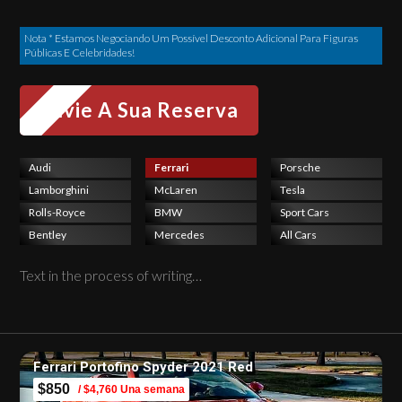
Nota * Estamos Negociando Um Possível Desconto Adicional Para Figuras
Públicas E Celebridades!
Audi
Ferrari
Porsche
Lamborghini
McLaren
Tesla
Rolls-Royce
BMW
Sport Cars
Bentley
Mercedes
All Cars
Text in the process of writing…
Ferrari Portofino Spyder 2021 Red
$850
/ $4,760 Una semana