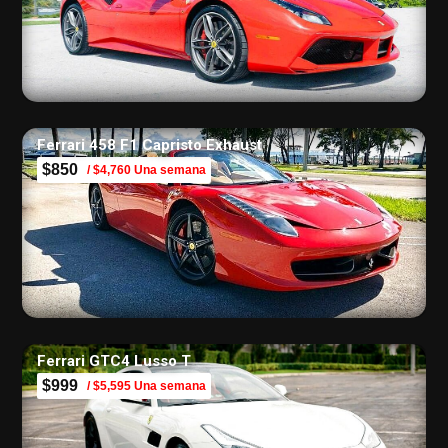
Ferrari 458 F1 Capristo Exhaust
$850
/ $4,760 Una semana
Ferrari GTC4 Lusso T
$999
/ $5,595 Una semana