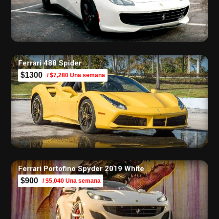
Ferrari 488 Spider
$1300
/ $7,280 Una semana
Ferrari Portofino Spyder 2019 White
$900
/ $5,040 Una semana