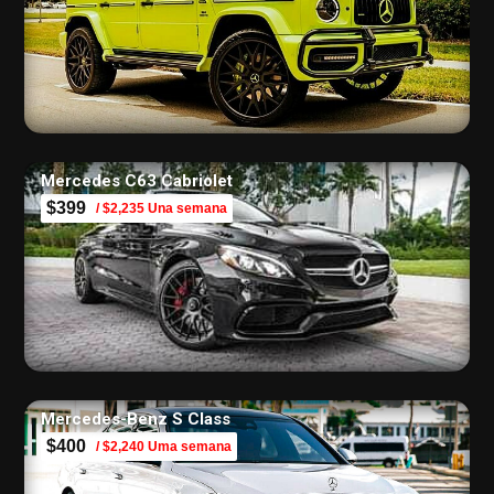
Mercedes C63 Cabriolet
$399
/ $2,235 Una semana
Mercedes-Benz S Class
$400
/ $2,240 Uma semana