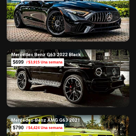
Mercedes Benz G63 2022 Black
$699
/ $3,915 Una semana
Mercedes-Benz AMG G63 2021
$790
/ $4,424 Una semana