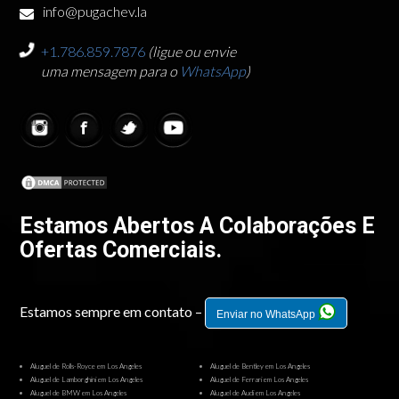
info@pugachev.la
+1.786.859.7876
(ligue ou envie
uma mensagem para o
WhatsApp
)
Estamos Abertos A Colaborações E
Ofertas Comerciais.
Estamos sempre em contato –
Enviar no WhatsApp
Aluguel de Rolls-Royce em Los Angeles
Aluguel de Bentley em Los Angeles
Aluguel de Lamborghini em Los Angeles
Aluguel de Ferrari em Los Angeles
Aluguel de BMW em Los Angeles
Aluguel de Audi em Los Angeles