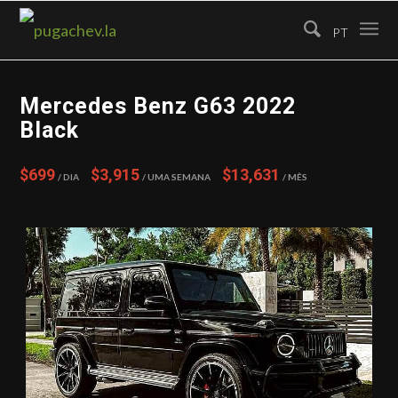
PT
Mercedes Benz G63 2022
Black
$699
$3,915
$13,631
/ Dia
/ Uma semana
/ Mês