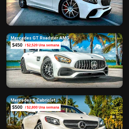
Mercedes GT Roadster AMG
$450
/ $2,520 Una semana
Mercedes S Cabriolet
$500
/ $2,800 Una semana