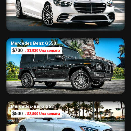
Mercedes Benz G550
$700
/ $3,920 Una semana
Mercedes-Benz S63
$500
/ $2,800 Una semana