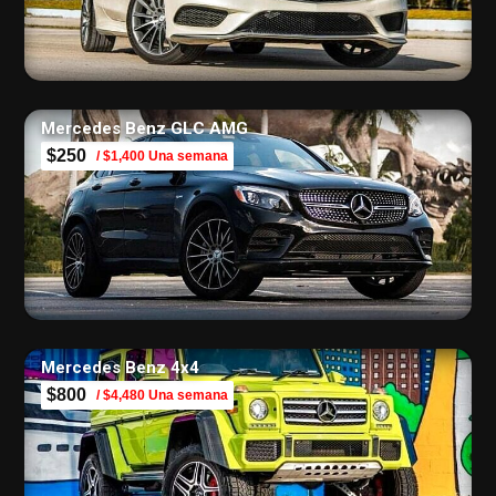
Mercedes Benz GLC AMG
$250
/ $1,400 Una semana
Mercedes Benz 4х4
$800
/ $4,480 Una semana