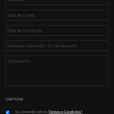
Data
de
MM
Coleta
Data
barra
de
DD
MM
Devolução
*
barra
Instagram
barra
YY
DD
barra
Comentários
YY
CAPTCHA
Untitled
*
Eu concordo com os
Termos e Condições*