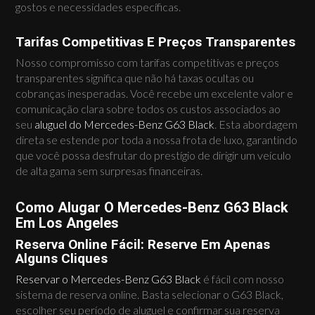
gostos e necessidades específicas.
Tarifas Competitivas E Preços Transparentes
Nosso compromisso com tarifas competitivas e preços
transparentes significa que não há taxas ocultas ou
cobranças inesperadas. Você recebe um excelente valor e
comunicação clara sobre todos os custos associados ao
seu
aluguel do Mercedes-Benz G63 Black
. Esta abordagem
direta se estende por toda a nossa frota de luxo, garantindo
que você possa desfrutar do prestígio de dirigir um veículo
de alta gama sem surpresas financeiras.
Como Alugar O Mercedes-Benz G63 Black
Em Los Angeles
Reserva Online Fácil: Reserve Em Apenas
Alguns Cliques
Reservar o Mercedes-Benz G63 Black
é fácil com nosso
sistema de reserva online. Basta selecionar o G63 Black,
escolher seu período de aluguel e confirmar sua reserva