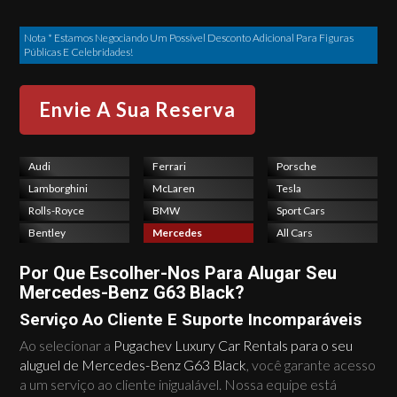
Nota * Estamos Negociando Um Possível Desconto Adicional Para Figuras
Públicas E Celebridades!
Audi
Ferrari
Porsche
Lamborghini
McLaren
Tesla
Rolls-Royce
BMW
Sport Cars
Bentley
Mercedes
All Cars
Por Que Escolher-Nos Para Alugar Seu
Mercedes-Benz G63 Black?
Serviço Ao Cliente E Suporte Incomparáveis
Ao selecionar a
Pugachev Luxury Car Rentals para o seu
aluguel de Mercedes-Benz G63 Black
, você garante acesso
a um serviço ao cliente inigualável. Nossa equipe está