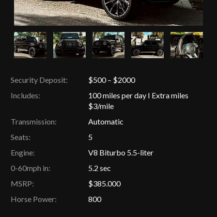
Security Deposit:
$500 – $2000
Includes:
100 miles per day I Extra miles
$3/mile
Transmission:
Automatic
Seats:
5
Engine:
V8 Biturbo 5.5-liter
0-60mph in:
5.2 sec
MSRP:
$385.000
Horse Power:
800