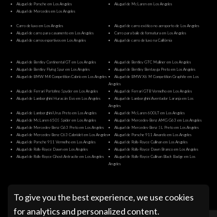
Aluguel de Porsche em Los Angeles
Aluguel de McLaren em Los Angeles
Aluguel de Mercedes em Los Angeles
Carro de luxo em Los Angeles
Aluguel de carro exótico no aeroporto de Los Angeles
Aluguel de carro para casamento em Los Angeles
Carro para baile de formatura em Los Angeles
Aluguel de carros esportivos em Los Angeles
Aluguel de carro de luxo na Califórnia
Aluguel de Bentley Continental GT em Los Angeles
Aluguel de Bentley GTC Mulliner em Los Angeles
Aluguel de Bentley Flying Spur em Los Angeles
Aluguel de Bentley Bentayga Preto em Los Angeles
Aluguel de BMW M4 Competition Cabrio em Los Angeles
Aluguel de BMW X6 M Competition Graphite em Los
Angeles
Aluguel de Ferrari Portofino Spyder em Los Angeles
Aluguel de Ferrari GTB Vermelho em Los Angeles
Aluguel de Lamborghini Huracán Evo em Los Angeles
Aluguel de Lamborghini Aventador Laranja em Los
Angeles
Aluguel de Lamborghini Urus Preto em Los Angeles
Aluguel de McLaren 600LT em Los Angeles
Aluguel de McLaren 650S Spider em Los Angeles
Aluguel de Mercedes-Benz AMG G63 em Los Angeles
Aluguel de Mercedes-Benz G63 Preto em Los Angeles
Aluguel de Mercedes-Benz SL Preto em Los Angeles
Aluguel de Mercedes-Benz C63 Cabriolet em Los Angeles
Aluguel de Porsche 911 Amarelo em Los Angeles
Aluguel de Porsche 911 Vermelho em Los Angeles
Aluguel de Rolls-Royce Cullinan em Los Angeles
Aluguel de Rolls-Royce Dawn em Los Angeles
Aluguel de Rolls-Royce Dawn Branco em Los Angeles
Aluguel de Rolls-Royce Ghost Antracite em Los Angeles
Aluguel de Rolls-Royce Cullinan Black Badge em Los
Angeles
@ Pugachev Luxury Car Rental Los Angeles
To give you the best experience, we use cookies
for analytics and personalized content.