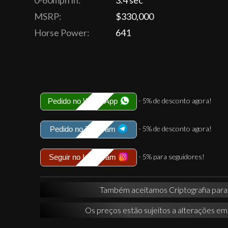
0-60mph in:
3.4 sec
MSRP:
$330,000
Horse Power:
641
- 5% de desconto agora!
Pedido no WhatsApp
- 5% de desconto agora!
Pedido no Telegram
- 5% para seguidores!
Seguir no Instagram
Também aceitamos Criptografia par
Os preços estão sujeitos a alterações em