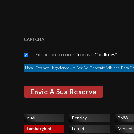
CAPTCHA
Untitled
*
Eu concordo com os
Termos e Condições*
Nota * Estamos Negociando Um Possível Desconto Adicional Para Fig
Audi
Bentley
BMW
Lamborghini
Ferrari
Merced