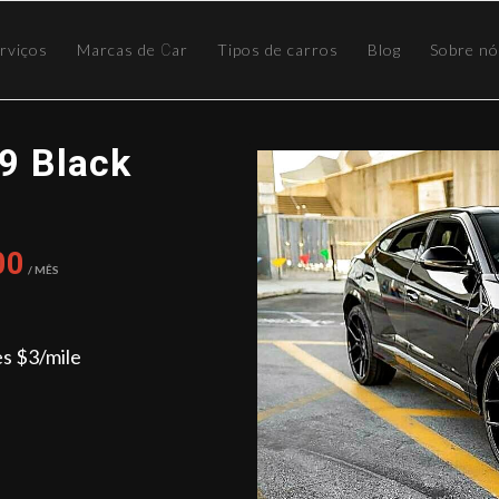
rviços
Marcas de Сar
Tipos de carros
Blog
Sobre n
9 Black
00
/ Mês
es $3/mile