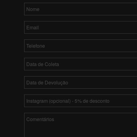
Nome
*
Email
*
Telefone
*
Data
de
Coleta
MM
Data
barra
de
DD
Devolução
*
MM
barra
Instagram
barra
YY
DD
barra
Comentários
YY