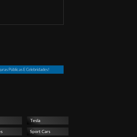
uras Públicas E Celebridades!
Tesla
es
Sport Cars