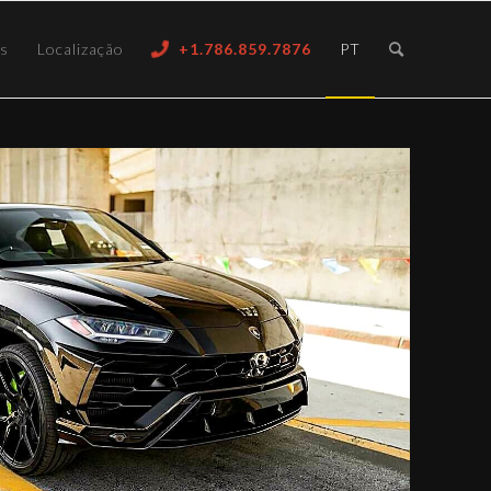
ós
Localização
+1.786.859.7876
PT