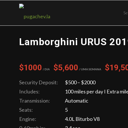
Se
Lamborghini URUS 201
$1000
$5,600
$19,5
/ Dia
/ Uma semana
Security Deposit:
$500 – $2000
Includes:
100 miles per day I Extra mil
Transmission:
Automatic
Seats:
5
Engine:
4.0L Biturbo V8