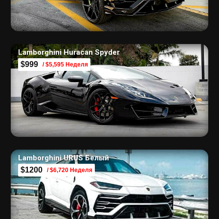
Lamborghini Huracan Spyder
$999
/ $5,595 Неделя
Lamborghini URUS Белый
$1200
/ $6,720 Неделя