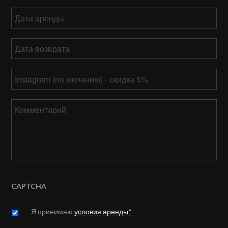
Дата
аренды
ММ
Дата
слеш
возврата
*
ДД
ММ
слеш
Ваш
слеш
ГГГГ
Instagram
ДД
слеш
Комментарий
ГГГГ
CAPTCHA
Untitled
*
Я принимаю
условия аренды*