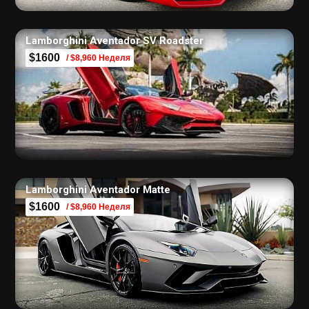
Lamborghini Aventador SV Roadster
$1600
/ $8,960 Неделя
Lamborghini Aventador Matte
$1600
/ $8,960 Неделя