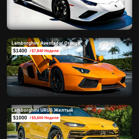
Lamborghini Aventador Orange
$1400
/ $7,840 Неделя
Lamborghini URUS Желтый
$1000
/ $5,600 Неделя