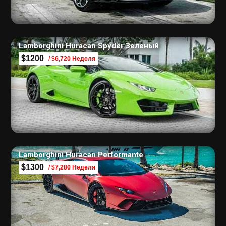
Lamborghini Huracan Spyder Зеленый
$1200
/ $6,720 Неделя
Lamborghini Huracan Performante
$1300
/ $7,280 Неделя