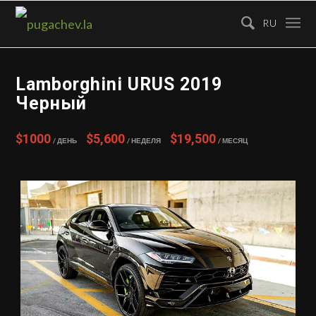
RU
Lamborghini URUS 2019
Черный
$1000
$5,600
$19,500
/ День
/ Неделя
/ Месяц