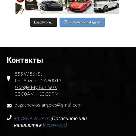
Контакты
555 W 5th St
Los Angeles CA 90013
Google My Business
08:00AM – 10:30PM
pugachevlos-angeles@gmail.com
+1.786.859.7876
(Позвоните или
напишите в
WhatsApp
)