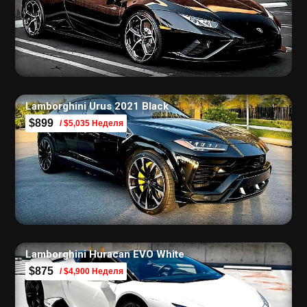
Lamborghini Urus 2021 Black
$899
/ $5,035 Неделя
Lamborghini Huracan EVO White
$875
/ $4,900 Неделя