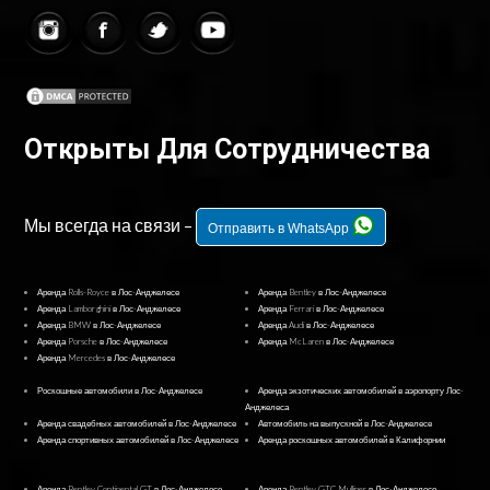
Открыты Для Сотрудничества
Мы всегда на связи –
Отправить в WhatsApp
Аренда Rolls-Royce в Лос-Анджелесе
Аренда Bentley в Лос-Анджелесе
Аренда Lamborghini в Лос-Анджелесе
Аренда Ferrari в Лос-Анджелесе
Аренда BMW в Лос-Анджелесе
Аренда Audi в Лос-Анджелесе
Аренда Porsche в Лос-Анджелесе
Аренда McLaren в Лос-Анджелесе
Аренда Mercedes в Лос-Анджелесе
Роскошные автомобили в Лос-Анджелесе
Аренда экзотических автомобилей в аэропорту Лос-
Анджелеса
Аренда свадебных автомобилей в Лос-Анджелесе
Автомобиль на выпускной в Лос-Анджелесе
Аренда спортивных автомобилей в Лос-Анджелесе
Аренда роскошных автомобилей в Калифорнии
Аренда Bentley Continental GT в Лос-Анджелесе
Аренда Bentley GTC Mulliner в Лос-Анджелесе