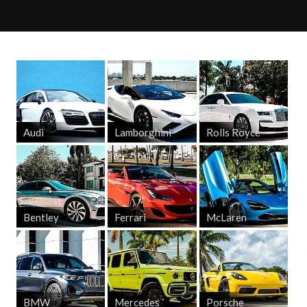
Audi
Lamborghini
Rolls Royce
Bentley
Ferrari
McLaren
BMW
Mercedes
Porsche