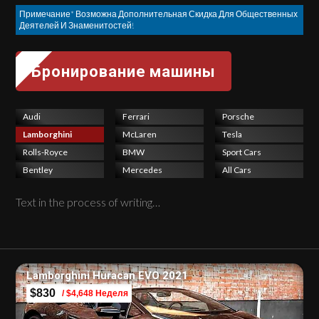
Примечание* Возможна Дополнительная Скидка Для Общественных
Деятелей И Знаменитостей!
Audi
Ferrari
Porsche
Lamborghini
McLaren
Tesla
Rolls-Royce
BMW
Sport Cars
Bentley
Mercedes
All Cars
Text in the process of writing…
Lamborghini Huracan EVO 2021
$830
/ $4,648 Неделя