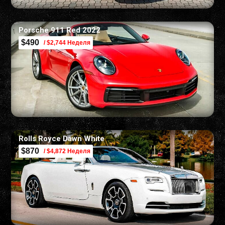
Porsche 911 Red 2022
$490
/ $2,744 Неделя
Rolls Royce Dawn White
$870
/ $4,872 Неделя