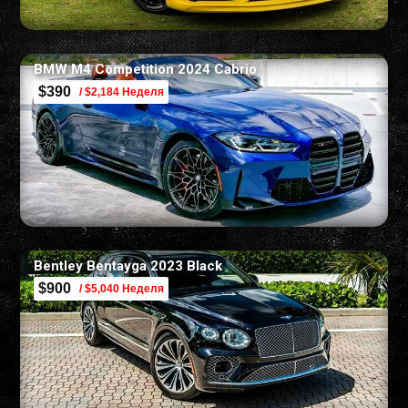
BMW M4 Competition 2024 Cabrio
$390
/ $2,184 Неделя
Bentley Bentayga 2023 Black
$900
/ $5,040 Неделя