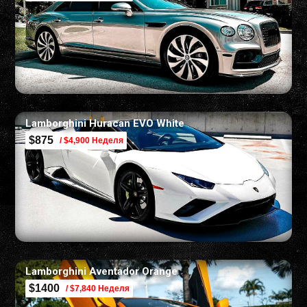
Lamborghini Huracan EVO White
$875
/ $4,900 Неделя
Lamborghini Aventador Orange
$1400
/ $7,840 Неделя