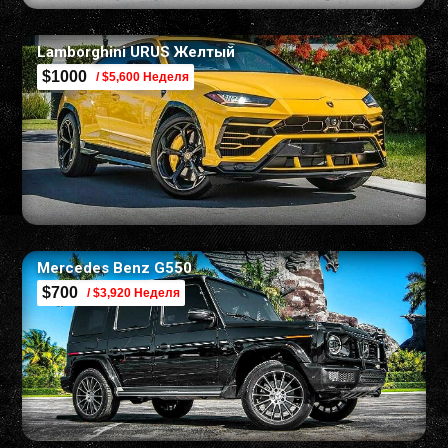
Lamborghini URUS Желтый
$1000
/ $5,600 Неделя
Mercedes Benz G550
$700
/ $3,920 Неделя