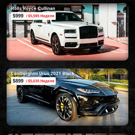
Rolls Royce Cullinan
$999
/ $5,595 Неделя
Lamborghini Urus 2021 Black
$899
/ $5,035 Неделя