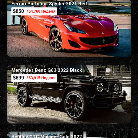
Ferrari Portofino Spyder 2021 Red
$850
/ $4,760 Неделя
Mercedes Benz G63 2022 Black
$699
/ $3,915 Неделя
Bentley GTC Mulliner Gold 2022