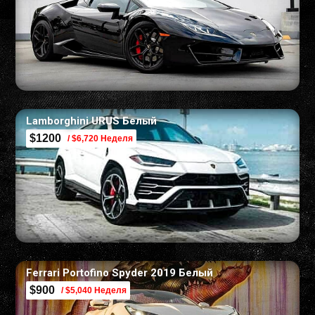
Lamborghini URUS Белый
$1200
/ $6,720 Неделя
Ferrari Portofino Spyder 2019 Белый
$900
/ $5,040 Неделя