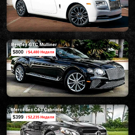
Bentley GTC Mulliner
$800
/ $4,480 Неделя
Mercedes C63 Cabriolet
$399
/ $2,235 Неделя