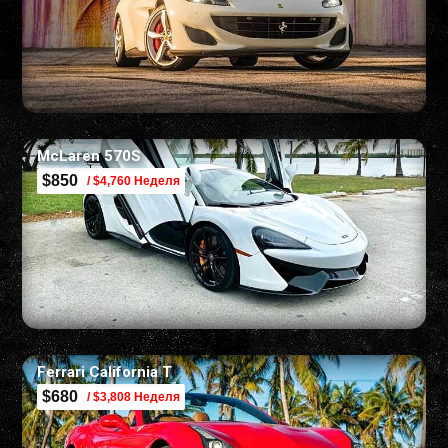
McLaren 570S
$850
/ $4,760 Неделя
Ferrari California T
$680
/ $3,808 Неделя