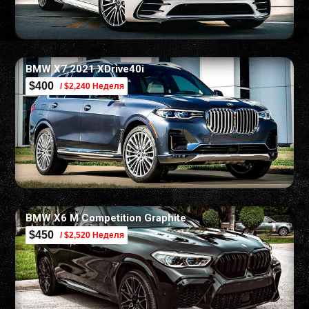
BMW X7 2021 XDrive40i
$400
/ $2,240 Неделя
BMW X6 M Competition Graphite
$450
/ $2,520 Неделя