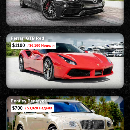
Ferrari GTB Red
$1100
/ $6,160 Неделя
Bentley Bentayga
$700
/ $3,920 Неделя