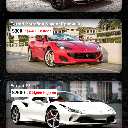
Ferrari Portofino Spyder Красный
$800
/ $4,480 Неделя
Ferrari F8
$2500
/ $14,000 Неделя