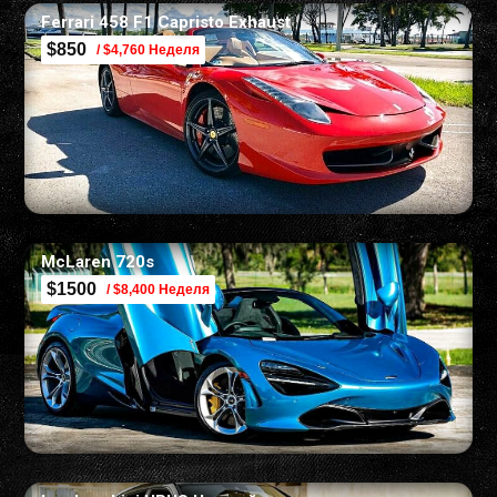
Ferrari 458 F1 Capristo Exhaust
$850
/ $4,760 Неделя
McLaren 720s
$1500
/ $8,400 Неделя