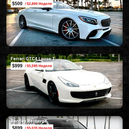
$500
/ $2,800 Неделя
Ferrari GTC4 Lusso T
$999
/ $5,595 Неделя
Bentley Bentayga
$899
/ $5,035 Неделя