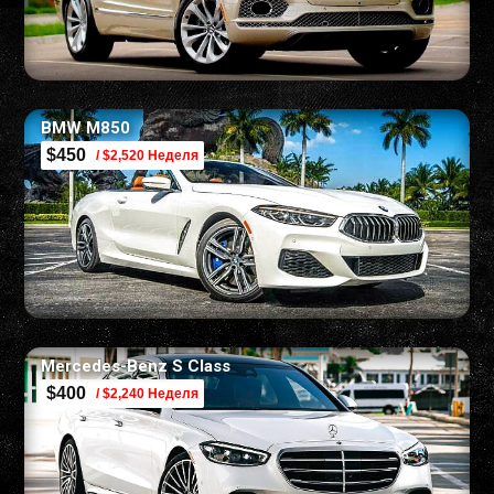
BMW M850
$450
/ $2,520 Неделя
Mercedes-Benz S Class
$400
/ $2,240 Неделя