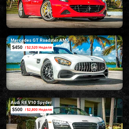
Mercedes GT Roadster AMG
$450
/ $2,520 Неделя
Audi R8 V10 Spyder
$500
/ $2,800 Неделя