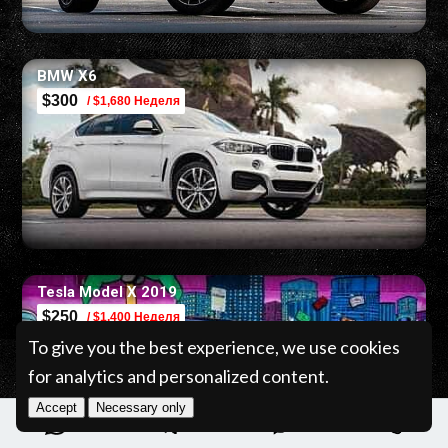
BMW X6
$300
/ $1,680 Неделя
Tesla Model X 2019
$250
/ $1,400 Неделя
To give you the best experience, we use cookies
for analytics and personalized content.
Accept
Necessary only