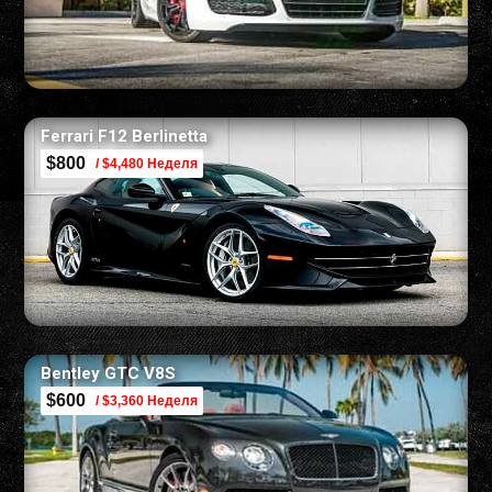
Ferrari F12 Berlinetta
$800
/ $4,480 Неделя
Bentley GTC V8S
$600
/ $3,360 Неделя