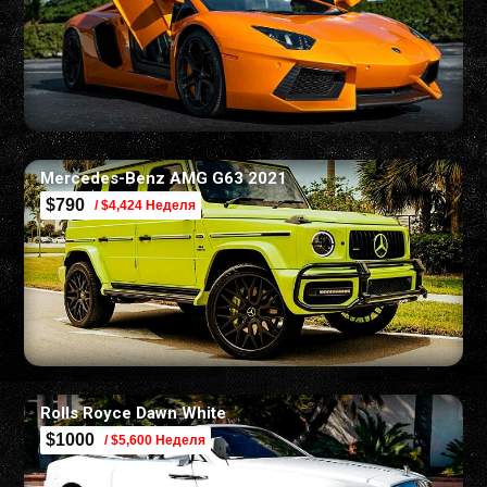
Mercedes-Benz AMG G63 2021
$790
/ $4,424 Неделя
Rolls Royce Dawn White
$1000
/ $5,600 Неделя