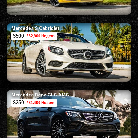
Mercedes S Cabriolet
$500
/ $2,800 Неделя
Mercedes Benz GLC AMG
$250
/ $1,400 Неделя