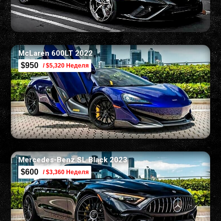
McLaren 600LT 2022
$950
/ $5,320 Неделя
Mercedes-Benz SL Black 2023
$600
/ $3,360 Неделя