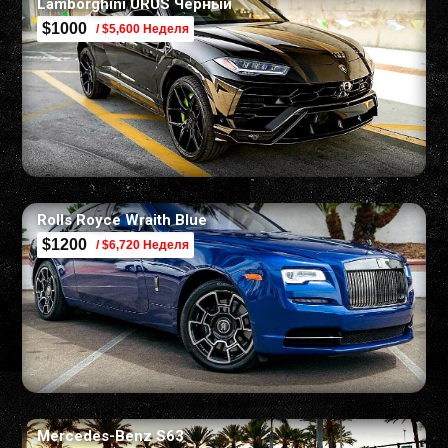
Lamborghini URUS Черный
$1000
/ $5,600 Неделя
Rolls Royce Wraith Blue
$1200
/ $6,720 Неделя
Mercedes-Benz S63