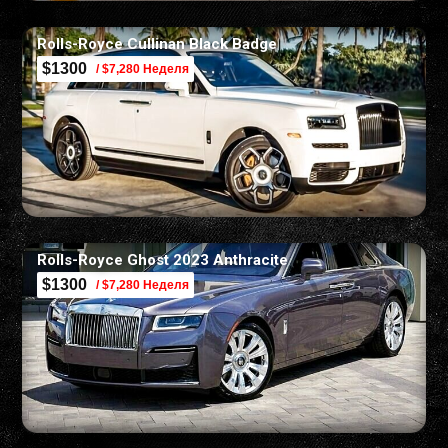
Rolls-Royce Cullinan Black Badge
$1300
/ $7,280 Неделя
Rolls-Royce Ghost 2023 Anthracite
$1300
/ $7,280 Неделя