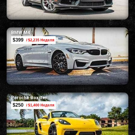
BMW M4
$399
/ $2,235 Неделя
Porsche Boxster
$250
/ $1,400 Неделя