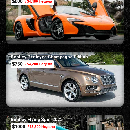
$800
/ $4,480 Неделя
Bentley Bentayga Champagne Edition
$750
/ $4,200 Неделя
Bentley Flying Spur 2022
$1000
/ $5,600 Неделя