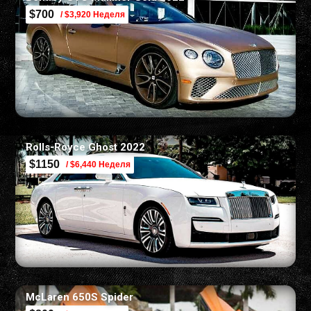
$700
/ $3,920 Неделя
Rolls-Royce Ghost 2022
$1150
/ $6,440 Неделя
McLaren 650S Spider