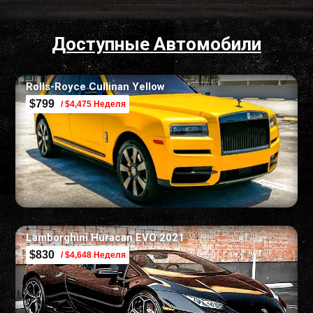
Доступные Автомобили
Rolls-Royce Cullinan Yellow
$799
/ $4,475 Неделя
Lamborghini Huracan EVO 2021
$830
/ $4,648 Неделя