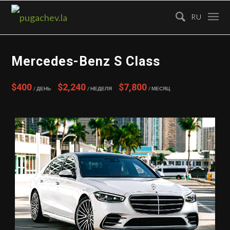
RU
Mercedes-Benz S Class
$400
$2,240
$7,800
/ День
/ Неделя
/ Месяц