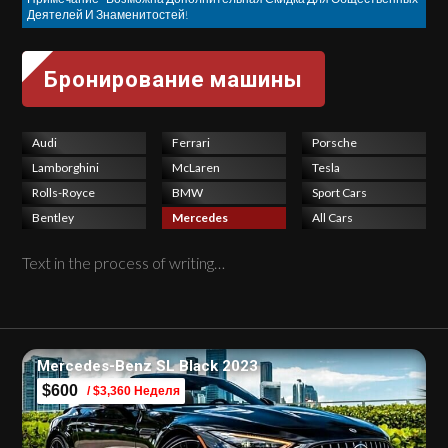
Деятелей И Знаменитостей!
Audi
Ferrari
Porsche
Lamborghini
McLaren
Tesla
Rolls-Royce
BMW
Sport Cars
Bentley
Mercedes
All Cars
Text in the process of writing…
Mercedes-Benz SL Black 2023
$600
/ $3,360 Неделя