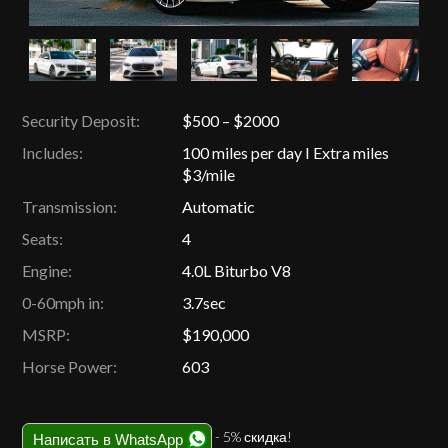
Security Deposit:
$500 – $2000
Includes:
100 miles per day I Extra miles
$3/mile
Transmission:
Automatic
Seats:
4
Engine:
4.0L Biturbo V8
0-60mph in:
3.7sec
MSRP:
$190,000
Horse Power:
603
- 5% скидка!
Написать в WhatsApp