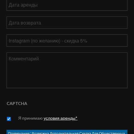
Дата
аренды
ММ
Дата
слеш
возврата
*
ДД
ММ
слеш
Ваш
слеш
ГГГГ
Instagram
ДД
слеш
Комментарий
ГГГГ
CAPTCHA
Untitled
*
Я принимаю
условия аренды*
Примечание* Возможна Дополнительная Скидка Для Общественных