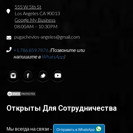
555 W 5th St
Los Angeles CA 90013
Google My Business
08:00AM – 10:30PM
pugachevlos-angeles@gmail.com
+1.786.859.7876
(Позвоните или
напишите в
WhatsApp
)
Открыты Для Сотрудничества
Мы всегда на связи –
Отправить в WhatsApp