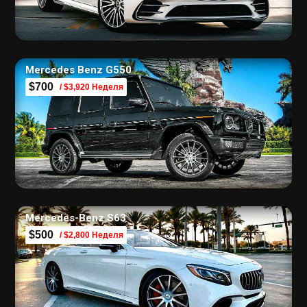
Mercedes Benz G550
$700
/ $3,920 Неделя
Mercedes-Benz S63
$500
/ $2,800 Неделя