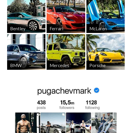
Bentley
Ferrari
McLaren
BMW
Mercedes
Porsche