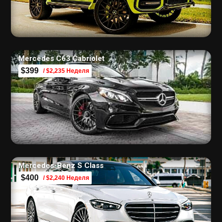
Mercedes C63 Cabriolet
$399
/ $2,235 Неделя
Mercedes-Benz S Class
$400
/ $2,240 Неделя