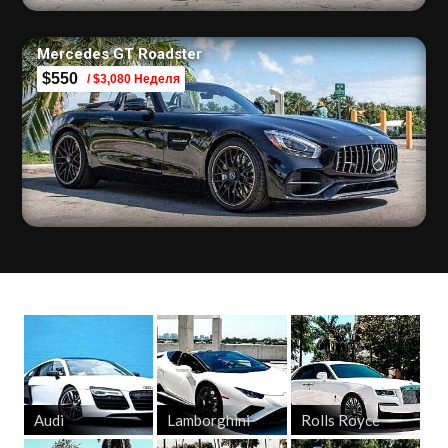
Mercedes GT Roadster
$550
/ $3,080 Неделя
Audi
Lamborghini
Rolls Royce