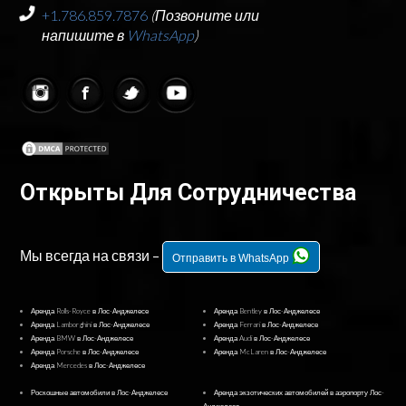
+1.786.859.7876
(Позвоните или
напишите в
WhatsApp
)
Открыты Для Сотрудничества
Мы всегда на связи –
Отправить в WhatsApp
Аренда Rolls-Royce в Лос-Анджелесе
Аренда Bentley в Лос-Анджелесе
Аренда Lamborghini в Лос-Анджелесе
Аренда Ferrari в Лос-Анджелесе
Аренда BMW в Лос-Анджелесе
Аренда Audi в Лос-Анджелесе
Аренда Porsche в Лос-Анджелесе
Аренда McLaren в Лос-Анджелесе
Аренда Mercedes в Лос-Анджелесе
Роскошные автомобили в Лос-Анджелесе
Аренда экзотических автомобилей в аэропорту Лос-
Анджелеса