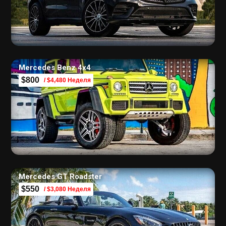
Mercedes Benz 4х4
$800
/ $4,480 Неделя
Mercedes GT Roadster
$550
/ $3,080 Неделя