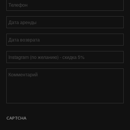
Телефон
*
Дата
аренды
ММ
Дата
слеш
возврата
*
ДД
ММ
слеш
Ваш
слеш
ГГГГ
Instagram
ДД
слеш
Комментарий
ГГГГ
CAPTCHA