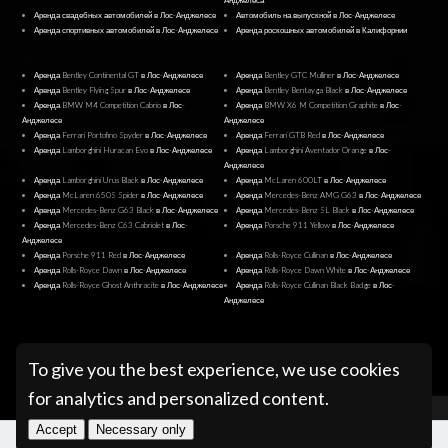
Аренда свадебных автомобилей в Лос-Анджелесе
Автомобиль на выпускной в Лос-Анджелесе
Аренда спортивных автомобилей в Лос-Анджелесе
Аренда роскошных автомобилей в Калифорнии
Аренда Bentley Continental GT в Лос-Анджелесе
Аренда Bentley GTC Mulliner в Лос-Анджелесе
Аренда Bentley Flying Spur в Лос-Анджелесе
Аренда Bentley Bentayga Black в Лос-Анджелесе
Аренда BMW M4 Competition Cabrio в Лос-
Аренда BMW X6 M Competition Graphite в Лос-
Анджелесе
Анджелесе
Аренда Ferrari Portofino Spyder в Лос-Анджелесе
Аренда Ferrari GTB Red в Лос-Анджелесе
Аренда Lamborghini Huracan Evo в Лос-Анджелесе
Аренда Lamborghini Aventador Orange в Лос-
Анджелесе
Аренда Lamborghini Urus Black в Лос-Анджелесе
Аренда McLaren 600LT в Лос-Анджелесе
Аренда McLaren 650S Spider в Лос-Анджелесе
Аренда Mercedes-Benz AMG G63 в Лос-Анджелесе
Аренда Mercedes-Benz G63 Black в Лос-Анджелесе
Аренда Mercedes-Benz SL Black в Лос-Анджелесе
Аренда Mercedes-Benz C63 Cabriolet в Лос-
Аренда Porsche 911 Yellow в Лос-Анджелесе
Анджелесе
Аренда Porsche 911 Red в Лос-Анджелесе
Аренда Rolls-Royce Cullinan в Лос-Анджелесе
Аренда Rolls-Royce Dawn в Лос-Анджелесе
Аренда Rolls-Royce Dawn White в Лос-Анджелесе
Аренда Rolls-Royce Ghost Anthracite в Лос-Анджелесе
Аренда Rolls-Royce Cullinan Black Badge в Лос-
Анджелесе
@ Pugachev Luxury Car Rental Los Angeles
To give you the best experience, we use cookies
for analytics and personalized content.
Accept
Necessary only