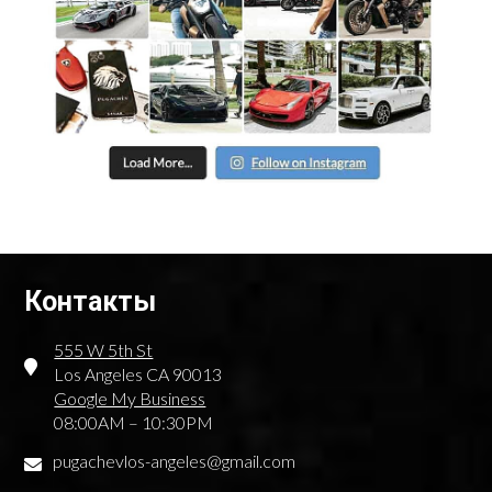
Контакты
555 W 5th St
Los Angeles CA 90013
Google My Business
08:00AM – 10:30PM
pugachevlos-angeles@gmail.com