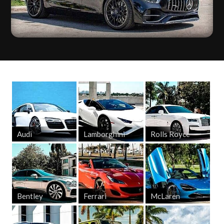
Audi
Lamborghini
Rolls Royce
Bentley
Ferrari
McLaren