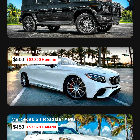
Mercedes-Benz S63
$500
/ $2,800 Неделя
Mercedes GT Roadster AMG
$450
/ $2,520 Неделя