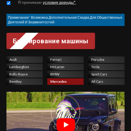
Untitled
*
Я принимаю
условия аренды*
Примечание* Возможна Дополнительная Скидка Для Общественных
Деятелей И Знаменитостей!
Audi
Ferrari
Porsche
Lamborghini
McLaren
Tesla
Rolls-Royce
BMW
Sport Cars
Bentley
Mercedes
All Cars