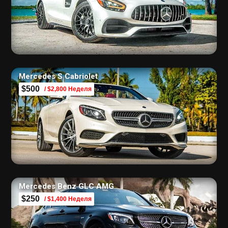
Mercedes S Cabriolet
$500
/ $2,800 Неделя
Mercedes Benz GLC AMG
$250
/ $1,400 Неделя