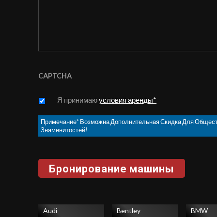
CAPTCHA
Untitled
*
Я принимаю
условия аренды*
Примечание* Возможна Дополнительная Скидка Для Общес
Знаменитостей!
Audi
Bentley
BMW