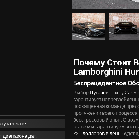
Почему Стоит 
Lamborghini Hu
Беспрецедентное Об
Выбор
Пугачев Luxury Car Re
гарантирует непревзойденн
посвященная команда пред
протяжении всего процесса
бесстрессовый опыт. С воз
у к оплате!
этапе мы гарантируем, что 
830 долларов в день
, будет 
т диапазона дат!