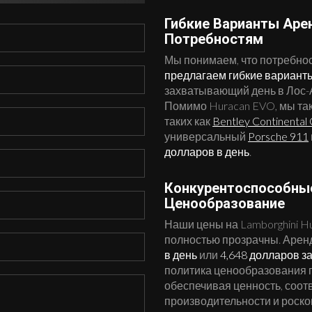
Гибкие Варианты Ар
Потребностям
Мы понимаем, что потребнос
предлагаем гибкие варианты
захватывающий день в Лос-
Помимо Huracan EVO, мы та
таких как
Bentley Continental
универсальный
Porsche 911
долларов в день
.
Конкурентоспособны
Ценообразование
Наши цены на Lamborghini H
полностью прозрачны. Арен
в день
или
4,648 долларов з
политика ценообразования га
обеспечивая ценность, соо
производительности и роско