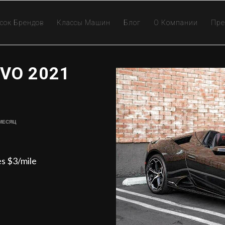
сок Брендов
Классы Машин
Блог
О Компании
Пре
EVO 2021
 Месяц
es $3/mile