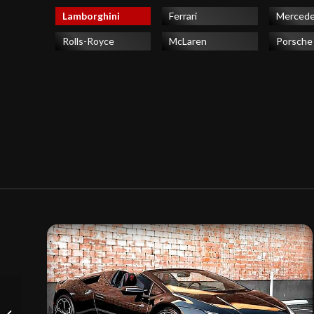
Lamborghini
Ferrari
Merced
Rolls-Royce
McLaren
Porsche
McLaren 600LT 2022