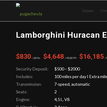
Сервис
Спи
Lamborghini Huracan 
$830
$4,648
$16,185
/ День
/ Неделя
/
Security Deposit:
$500 – $2000
Includes:
100 miles per day I Extra mil
Transmission:
7-speed, automatic
Seats:
2
Engine:
4,5 l., V8