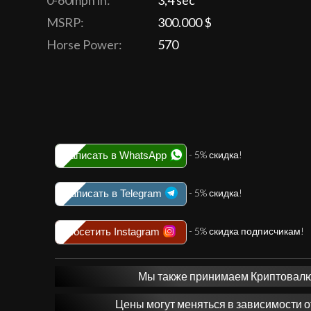
0-60mph in:
3,4 sec
MSRP:
300.000 $
Horse Power:
570
- 5% скидка!
Написать в WhatsApp
- 5% скидка!
Написать в Telegram
- 5% скидка подписчикам!
Посетить Instagram
Мы также принимаем Криптовалют
Цены могут меняться в зависимости о