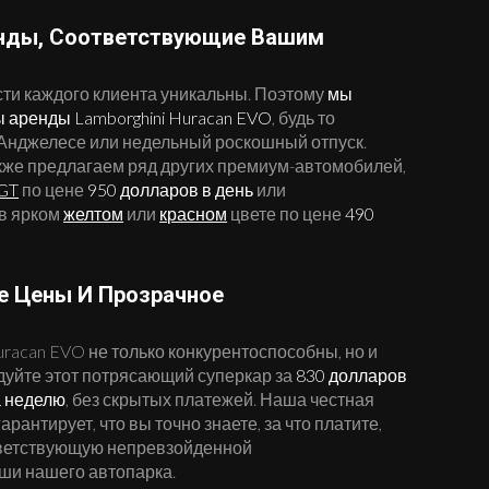
енды, Соответствующие Вашим
ти каждого клиента уникальны. Поэтому
мы
 аренды Lamborghini Huracan EVO
, будь то
Анджелесе или недельный роскошный отпуск.
кже предлагаем ряд других премиум-автомобилей,
 GT
по цене
950 долларов в день
или
в ярком
желтом
или
красном
цвете по цене
490
е Цены И Прозрачное
uracan EVO не только конкурентоспособны, но и
дуйте этот потрясающий суперкар за
830 долларов
а неделю
, без скрытых платежей. Наша честная
рантирует, что вы точно знаете, за что платите,
тветствующую непревзойденной
ши нашего автопарка.