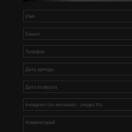
Имя
*
Емаил
*
Телефон
*
Дата
аренды
ММ
Дата
слеш
возврата
*
ДД
ММ
слеш
Ваш
слеш
ГГГГ
Instagram
ДД
слеш
Комментарий
ГГГГ