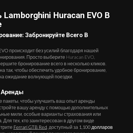
 Lamborghini Huracan EVO В
е
рование: Забронируйте Всего В
 EVO
происходит без усилий благодаря нашей
онирования. Просто выберите Huracan EVO,
ершите бронирование всего в несколько кликов.
а так, чтобы обеспечить удобное бронирование,
на ожидание волнующей поездки.
 Аренды
 пакеты, чтобы улучшить ваш опыт аренды
астройте вашу аренду с помощью дополнительных
льные мили, особые варианты страхования или
 Для тех, кто заинтересован в другом виде
отрите
Ferrari GTB Red
, доступный за
1,100 долларов