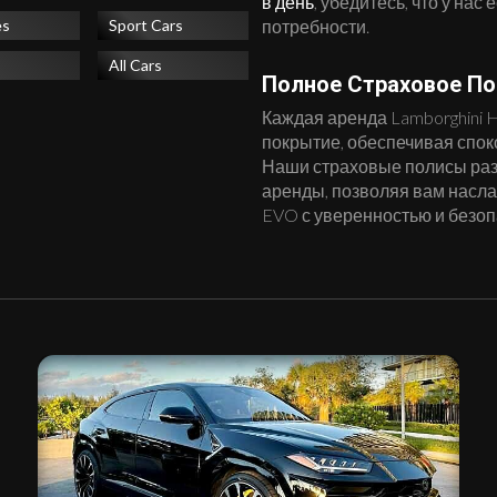
в день
, убедитесь, что у нас
потребности.
es
Sport Cars
All Cars
Полное Страховое П
Каждая аренда Lamborghini 
покрытие, обеспечивая спок
Наши страховые полисы раз
аренды, позволяя вам насл
EVO с уверенностью и безоп