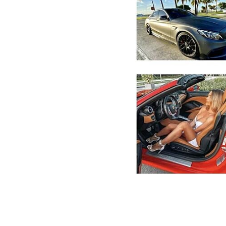
Для аренды Bentley потребуется водительское
формальностей. Мы делаем всё возможное, что
Забронируйте Даты И Выберите Мод
Рекомендуется заранее выбрать даты аренды и
выбранная вами модель будет доступна на нужн
Укажите Место Подачи Автомобил
Мы предлагаем гибкие условия подачи автомобил
место в Лос-Анджелесе. Мы обеспечим подачу 
Подтвердите Бронь С Предоплатой
Для завершения бронирования требуется внести
дате. Внесение предоплаты подтверждает вашу
Ожидайте Своего Bentley В Назнач
После завершения всех этапов аренды вы сможе
новым впечатлениям и незабываемым моментам