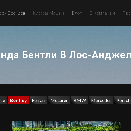
сок Брендов
Классы Машин
Блог
О Компании
Пре
нда Бентли В Лос-Андже
yce
Bentley
Ferrari
McLaren
BMW
Mercedes
Porsch