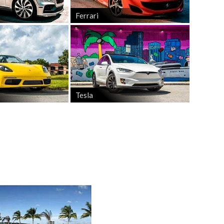
 подарок подчеркнет ваши чувства и подарит
Ferrari
способ разнообразить свой отдых и подарить себе
дуя Лос-Анджелес в обстановке комфорта и стиля.
Tesla
ля соответствия требованиям страховки и
ормальностей.
 через сообщение на сайте. Наши специалисты
 на все интересующие вас вопросы.