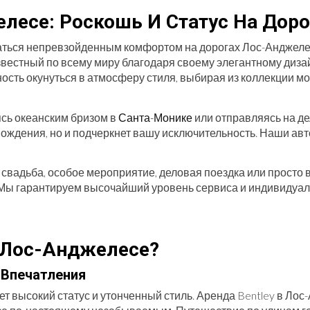
елесе: Роскошь И Статус На Доро
ждаться непревзойденным комфортом на дорогах Лос-Анджеле
звестный по всему миру благодаря своему элегантному диза
сть окунуться в атмосферу стиля, выбирая из коллекции моде
ясь океанским бризом в
Санта-Монике
или отправляясь на д
вождения, но и подчеркнет вашу исключительность. Наши ав
о свадьба, особое мероприятие, деловая поездка или просто
. Мы гарантируем высочайший уровень сервиса и индивидуал
Лос-Анджелесе?
Впечатления
ет высокий статус и утонченный стиль. Аренда Bentley в Ло