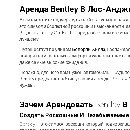
Аренда Bentley В Лос-Андж
Если вы хотите подчеркнуть свой статус и насла
это символ абсолютной роскоши и изысканности, и
Pugachev Luxury Car Rentals
предлагает вам возможно
лучшему.
Путешествуя по улицам
Беверли-Хиллз
, наслажда
подарит вам не только комфорт и удовольствие от 
даже самые высокие ожидания.
Неважно, для чего вам нужен автомобиль — будь т
Rentals
предлагает гибкие условия аренды Bentley
нужды.
Зачем Арендовать
Bentley
В 
Создать Роскошные И Незабываемые 
Bentley — это символ роскоши, который подчеркива