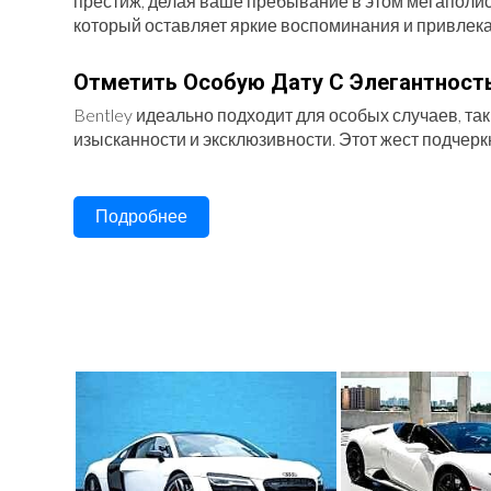
престиж, делая ваше пребывание в этом мегаполис
который оставляет яркие воспоминания и привлек
Отметить Особую Дату С Элегантност
Bentley идеально подходит для особых случаев, та
изысканности и эксклюзивности. Этот жест подчер
Произвести Впечатление На Мероприя
Подробнее
На любом значимом мероприятии, будь то свадьба, 
автомобиле произведет впечатление на гостей и пар
внимание к деталям.
Организовать Стильную Фотосессию
Bentley не только роскошный автомобиль, но и пре
фото для социальных сетей или личного архива. B
Сделать Роскошный Сюрприз Для Люб
Подарите своей второй половинке незабываемые мо