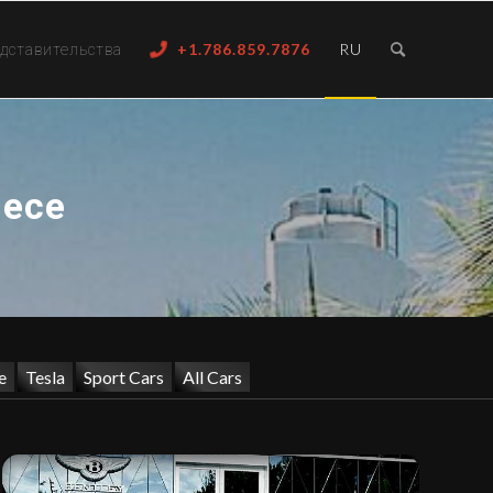
дставительства
+1.786.859.7876
RU
лесе
e
Tesla
Sport Cars
All Cars