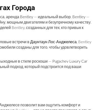
гах Города
са, аренда
Bentley
— идеальный выбор.
Bentley
—
йну, мощным двигателям и безупречному качеству.
лей Bentley, созданных для тех, кто привык к
еловые встречи в
Даунтаун Лос-Анджелеса
, Bentley
томобили созданы для того, чтобы удовлетворить
 выходные в стиле роскоши —
Pugachev Luxury Car
ьный подход, который подстроится под ваши
с-Анджелесе позволит вам ощутить комфорт и