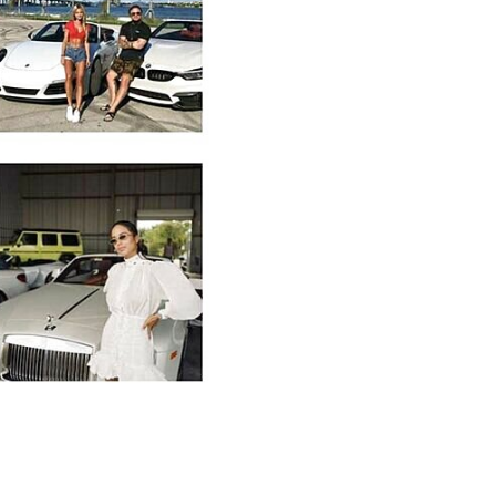
подтверждения вашей личности и выполнения всех
ете автомобиль, тем больше вероятность, что
которых имеет уникальный стиль и характер.
 это может быть отель, аэропорт или любое другое
 удобно.
ntley будет забронирован и подготовлен к нужной
е.
ставлен в точное время, полностью готовый к
ьствие от вождения.