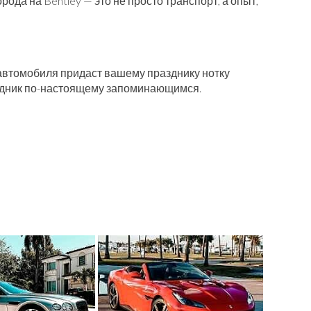
а на Bentley — это не просто транспорт, а опыт,
 автомобиля придаст вашему празднику нотку
раздник по-настоящему запоминающимся.
ш статус и безупречный вкус. Прибытие на этом
еально подходит для тех, кто ценит элегантность и
снимкам особую элегантность и стиль, будь то
обавляя кадрам изысканности и лоска.
мобиля для романтической встречи — это не просто