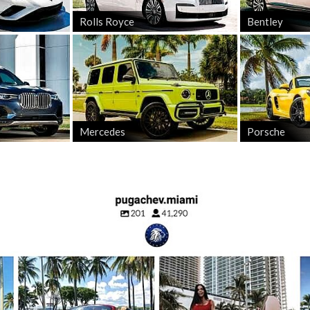
имет настроение и создаст новые общие воспоминания. Такой
Rolls Royce
Bentley
йти за рамки обыденности. Аренда Bentley — это идеальный 
вам насладиться каждым моментом и ощутить свободу, иссле
Mercedes
Porsche
с-Анджелесе?
жно Быть Не Менее 21 Года
 достижение возраста 21 года. Это обязательное условие д
 21 год, чтобы насладиться поездкой без лишних хлопот и ф
сультации
шими менеджерами. Вы можете сделать это по телефону или
ваши запросы, расскажут об особенностях аренды и ответят
менты