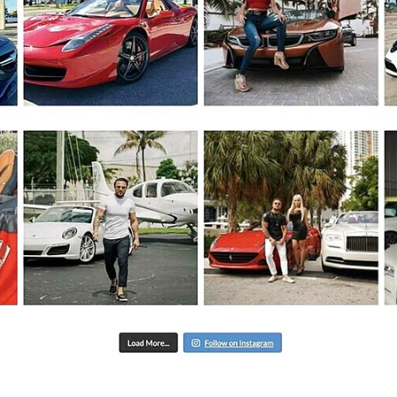
 удостоверение и паспорт. Эти документы необходимы для 
бы процесс был простым и удобным для вас.
ель Bentley
 определиться с моделью Bentley. Чем раньше вы заброниру
ые даты. Bentley предлагает несколько моделей, каждая из 
я
я. Укажите место, где вам будет удобно получить Bentley —
автомобиля в указанное время, чтобы вам было комфортно и
 предоплату. Этот шаг гарантирует, что выбранный вами Be
 бронь и позволяет уверенно планировать своё путешестви
енное Время
те наслаждаться поездкой на Bentley. Автомобиль будет до
. Наслаждайтесь своим Bentley и ощутите истинное удовол