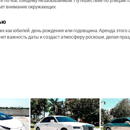
е по-настоящему незабываемым. Путешествие по улицам город
ает внимание окружающих.
ью
ких как юбилей, день рождения или годовщина. Аренда этого
кнет важность даты и создаст атмосферу роскоши, делая п
тиях
деловая встреча или вечерний прием, Bentley подчеркнет ва
тнёров, добавив особый стиль в ваше появление. Bentley ид
красный аксессуар для фотосессий. Этот автомобиль придаст 
entley станет великолепным фоном для любой фотографии, д
имого Человека
менты, организовав поездку на Bentley. Аренда этого авто