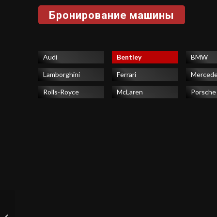
Audi
Bentley
BMW
Lamborghini
Ferrari
Merced
Rolls-Royce
McLaren
Porsche
Lamborghini Huracan