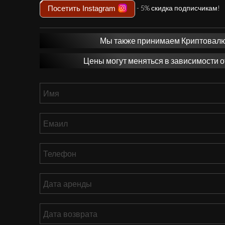
- 5% скидка подписчикам!
Посетить Instagram
Мы также принимаем Криптовалют
Цены могут меняться в зависимости о
Имя
*
Емаил
*
Телефон
*
Дата
аренды
ММ
Дата
слеш
возврата
*
ДД