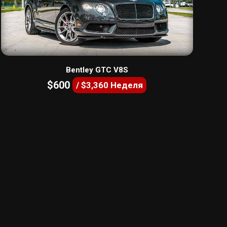
Bentley GTC V8S
$600
/ $3,360 Неделя