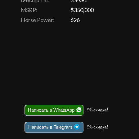
0-60mph in:
3.9 sec
MSRP:
$350,000
Horse Power:
626
- 5% скидка!
Написать в WhatsApp
- 5% скидка!
Написать в Telegram