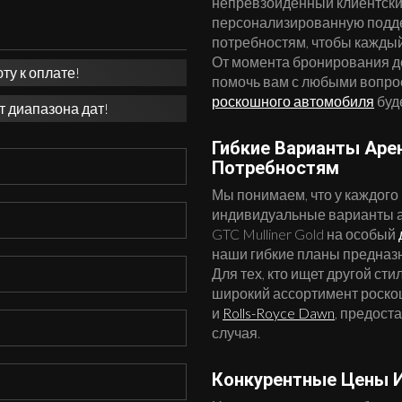
непревзойденный клиентски
персонализированную подде
потребностям, чтобы кажды
От момента бронирования д
у к оплате!
помочь вам с любыми вопрос
роскошного автомобиля
буд
т диапазона дат!
Гибкие Варианты Ар
Потребностям
Мы понимаем, что у каждого
индивидуальные варианты ар
GTC Mulliner Gold на особый
наши гибкие планы предназ
Для тех, кто ищет другой ст
широкий ассортимент роско
и
Rolls-Royce Dawn
, предост
случая.
Конкурентные Цены 