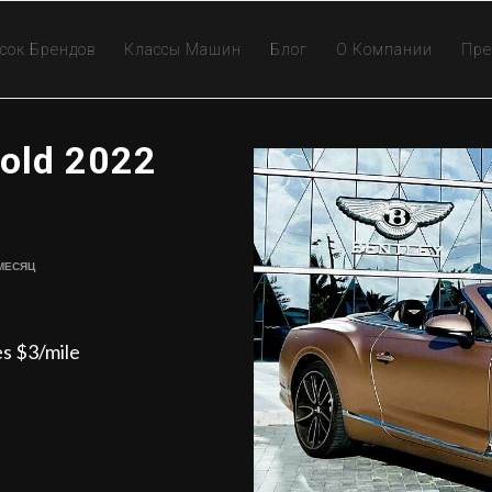
сок Брендов
Классы Машин
Блог
О Компании
Пре
Gold 2022
 Месяц
es $3/mile