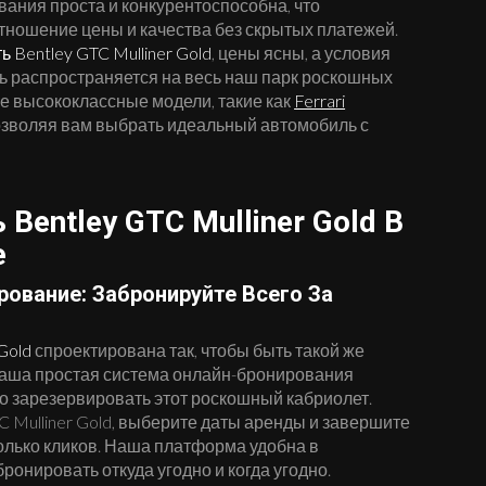
ания проста и конкурентоспособна, что
тношение цены и качества без скрытых платежей.
 Bentley GTC Mulliner Gold
, цены ясны, а условия
ь распространяется на весь наш парк роскошных
е высококлассные модели, такие как
Ferrari
позволяя вам выбрать идеальный автомобиль с
Bentley GTC Mulliner Gold В
е
ование: Забронируйте Всего За
Gold
спроектирована так, чтобы быть такой же
. Наша простая система онлайн-бронирования
ко зарезервировать этот роскошный кабриолет.
C Mulliner Gold, выберите даты аренды и завершите
олько кликов. Наша платформа удобна в
ронировать откуда угодно и когда угодно.