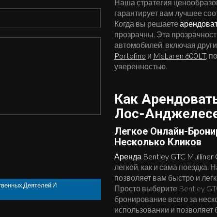
Наша стратегия ценообразов
гарантирует вам лучшее соо
Когда вы решаете
арендовать
прозрачны. Эта прозрачност
автомобилей, включая други
Portofino
и
McLaren 600LT
, 
уверенностью.
Как Арендовать 
Лос-Анджелес
Легкое Онлайн-Бронир
Несколько Кликов
Аренда Bentley GTC Mulliner 
легкой, как и сама поездка
позволяет вам быстро и лег
твенных Деятелей И
Просто выберите Bentley GT
бронирование всего за неск
использовании и позволяет б