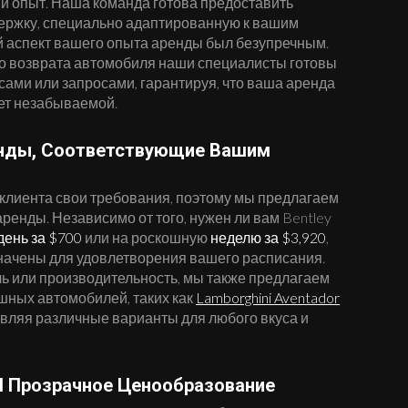
й опыт. Наша команда готова предоставить
ржку, специально адаптированную к вашим
й аспект вашего опыта аренды был безупречным.
о возврата автомобиля наши специалисты готовы
ами или запросами, гарантируя, что ваша аренда
ет незабываемой.
енды, Соответствующие Вашим
 клиента свои требования, поэтому мы предлагаем
енды. Независимо от того, нужен ли вам Bentley
день за $700
или на роскошную
неделю за $3,920
,
начены для удовлетворения вашего расписания.
иль или производительность, мы также предлагаем
шных автомобилей, таких как
Lamborghini Aventador
авляя различные варианты для любого вкуса и
И Прозрачное Ценообразование