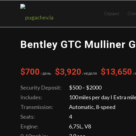
Сервис
Спи
Bentley GTC Mulliner 
$700
$3,920
$13,650
/ День
/ Неделя
/
Security Deposit:
$500 – $2000
Includes:
100 miles per day I Extra mil
Transmission:
Automatic, 8-speed
Seats:
4
Engine:
6,75L, V8