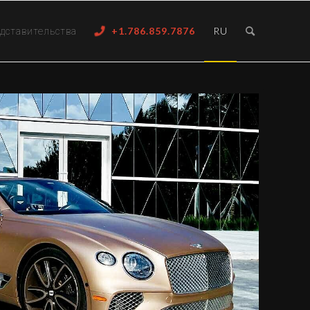
дставительства
+1.786.859.7876
RU