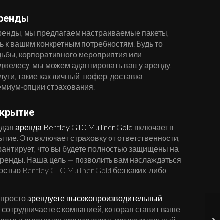
Аренды
ренды, мы предлагаем настраиваемые пакеты,
 к вашим конкретным потребностям. Будь то
дьбы, корпоративного мероприятия или
джелесу, мы можем адаптировать вашу аренду,
уги, такие как личный шофер, доставка
емиум-опции страхования.
окрытие
ждая
аренда Bentley GTC Mulliner Gold
включает в
тие. Это включает страховку от ответственности,
арантирует, что вы будете полностью защищены на
аренды. Наша цель — позволить вам наслаждаться
тью Bentley GTC Mulliner Gold без каких-либо
 просто
арендуете высокопроизводительный
 и сотрудничаете с компанией, которая ставит ваше
есто и стремится предоставить исключительный