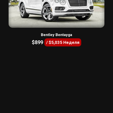
Bentley Bentayga
$899
/ $5,035 Неделя