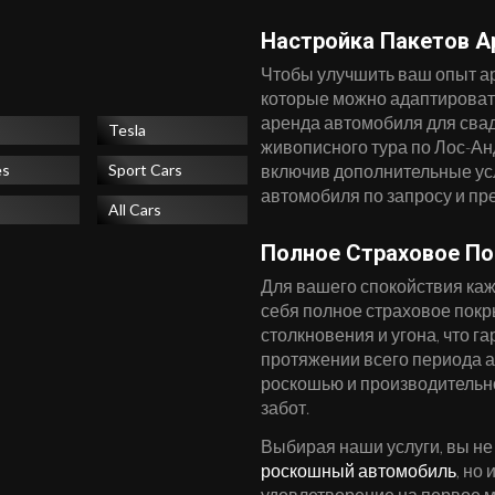
Настройка Пакетов 
Чтобы улучшить ваш опыт а
которые можно адаптировать
аренда автомобиля для сва
Tesla
живописного тура по Лос-Ан
включив дополнительные усл
es
Sport Cars
автомобиля по запросу и пр
All Cars
Полное Страховое П
Для вашего спокойствия ка
себя полное страховое покры
столкновения и угона, что г
протяжении всего периода 
роскошью и производительнос
забот.
Выбирая наши услуги, вы не
роскошный автомобиль
, но
удовлетворение на первое м