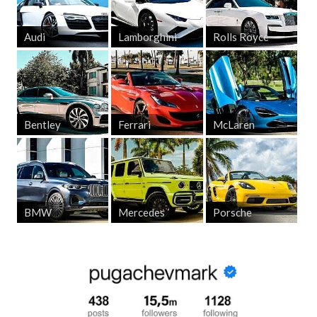
Audi
Lamborghini
Rolls Royce
Bentley
Ferrari
McLaren
BMW
Mercedes
Porsche