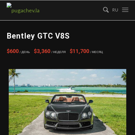
RU
Bentley GTC V8S
$600
$3,360
$11,700
/ День
/ Неделя
/ Месяц