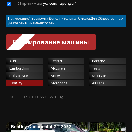
Untitled
*
Я принимаю
условия аренды*
Примечание* Возможна Дополнительная Скидка Для Общественных
Деятелей И Знаменитостей!
Audi
Ferrari
Porsche
Lamborghini
McLaren
Tesla
Rolls-Royce
BMW
Sport Cars
Bentley
Mercedes
All Cars
Text in the process of writing…
Bentley Continental GT 2022