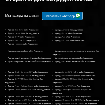
Мы всегда на связи –
Отправить в WhatsApp
Аренда Rolls-Royce в Лос-Анджелесе
Аренда Bentley в Лос-Анджелесе
Аренда Lamborghini в Лос-Анджелесе
Аренда Ferrari в Лос-Анджелесе
Аренда BMW в Лос-Анджелесе
Аренда Audi в Лос-Анджелесе
Аренда Porsche в Лос-Анджелесе
Аренда McLaren в Лос-Анджелесе
Аренда Mercedes в Лос-Анджелесе
Роскошные автомобили в Лос-Анджелесе
Аренда экзотических автомобилей в аэропорту Лос-
Анджелеса
Аренда свадебных автомобилей в Лос-Анджелесе
Автомобиль на выпускной в Лос-Анджелесе
Аренда спортивных автомобилей в Лос-Анджелесе
Аренда роскошных автомобилей в Калифорнии
Аренда Bentley Continental GT в Лос-Анджелесе
Аренда Bentley GTC Mulliner в Лос-Анджелесе
Аренда Bentley Flying Spur в Лос-Анджелесе
Аренда Bentley Bentayga Black в Лос-Анджелесе
Аренда BMW M4 Competition Cabrio в Лос-
Аренда BMW X6 M Competition Graphite в Лос-
Анджелесе
Анджелесе
Аренда Ferrari Portofino Spyder в Лос-Анджелесе
Аренда Ferrari GTB Red в Лос-Анджелесе
Аренда Lamborghini Huracan Evo в Лос-Анджелесе
Аренда Lamborghini Aventador Orange в Лос-
Анджелесе
Аренда Lamborghini Urus Black в Лос-Анджелесе
Аренда McLaren 600LT в Лос-Анджелесе
Аренда McLaren 650S Spider в Лос-Анджелесе
Аренда Mercedes-Benz AMG G63 в Лос-Анджелесе
Аренда Mercedes-Benz G63 Black в Лос-Анджелесе
Аренда Mercedes-Benz SL Black в Лос-Анджелесе