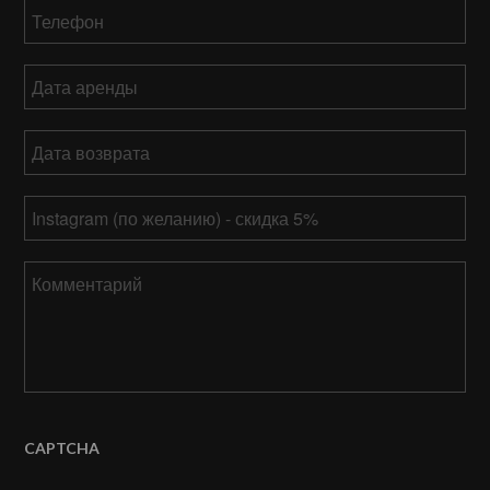
Телефон
*
Дата
аренды
ММ
Дата
слеш
возврата
*
ДД
ММ
слеш
Ваш
слеш
ГГГГ
Instagram
ДД
слеш
Комментарий
ГГГГ
CAPTCHA