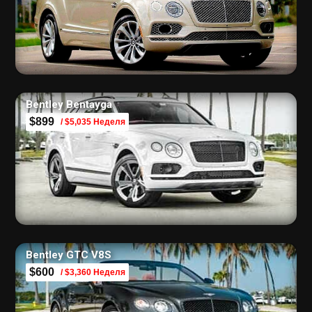
Bentley Bentayga
$899
/ $5,035 Неделя
Bentley GTC V8S
$600
/ $3,360 Неделя