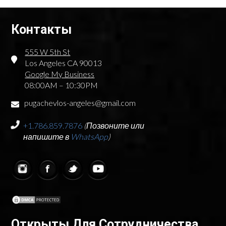
Контакты
555 W 5th St
Los Angeles CA 90013
Google My Business
08:00AM – 10:30PM
pugachevlos-angeles@gmail.com
+1.786.859.7876
(Позвоните или
напишите в
WhatsApp
)
Открыты Для Сотрудничества