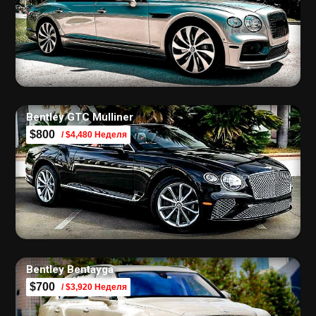
Bentley GTC Mulliner
$800
/ $4,480 Неделя
Bentley Bentayga
$700
/ $3,920 Неделя