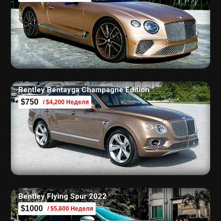
Bentley Bentayga Champagne Edition
$750
/ $4,200 Неделя
Bentley Flying Spur 2022
$1000
/ $5,600 Неделя