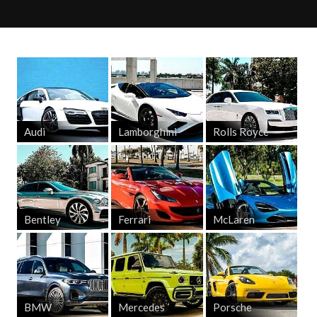
Audi
Lamborghini
Rolls Royce
Bentley
Ferrari
McLaren
BMW
Mercedes
Porsche