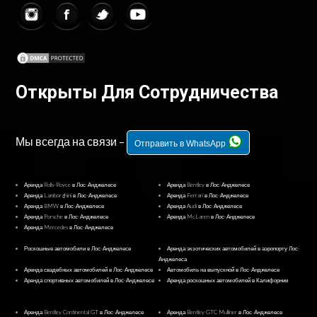
Открыты Для Сотрудничества
Мы всегда на связи –
Отправить в WhatsApp
Аренда Rolls-Royce в Лос-Анджелесе
Аренда Bentley в Лос-Анджелесе
Аренда Lamborghini в Лос-Анджелесе
Аренда Ferrari в Лос-Анджелесе
Аренда BMW в Лос-Анджелесе
Аренда Audi в Лос-Анджелесе
Аренда Porsche в Лос-Анджелесе
Аренда McLaren в Лос-Анджелесе
Аренда Mercedes в Лос-Анджелесе
Роскошные автомобили в Лос-Анджелесе
Аренда экзотических автомобилей в аэропорту Лос-
Анджелеса
Аренда свадебных автомобилей в Лос-Анджелесе
Автомобиль на выпускной в Лос-Анджелесе
Аренда спортивных автомобилей в Лос-Анджелесе
Аренда роскошных автомобилей в Калифорнии
Аренда Bentley Continental GT в Лос-Анджелесе
Аренда Bentley GTC Mulliner в Лос-Анджелесе