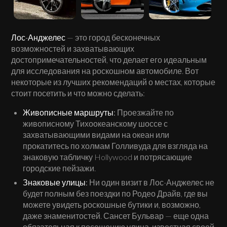
Лос-Анджелес
— это город бесконечных
возможностей и захватывающих
достопримечательностей, что делает его идеальным
для исследования на роскошном автомобиле. Вот
некоторые из лучших рекомендаций о местах, которые
стоит посетить и что можно сделать:
Живописные маршруты:
Проезжайте по
живописному Тихоокеанскому шоссе с
захватывающими видами на океан или
прокатитесь по холмам Голливуда для взгляда на
знаковую табличку Hollywood и потрясающие
городские пейзажи.
Знаковые улицы:
Ни один визит в Лос-Анджелес не
будет полным без поездки по Родео Драйв, где вы
можете увидеть роскошные бутики и, возможно,
даже знаменитостей. Сансет Бульвар — еще одна
обязательная к посещению улица, известная своей