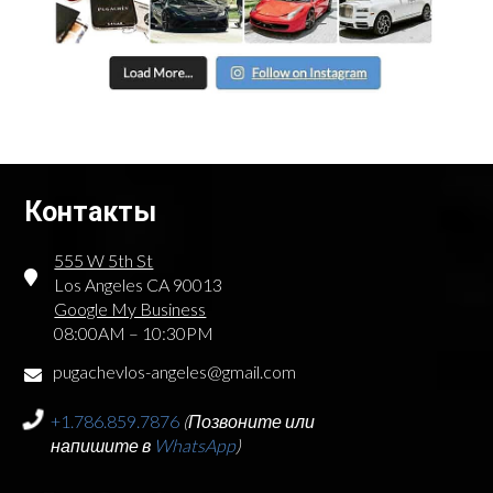
Контакты
555 W 5th St
Los Angeles CA 90013
Google My Business
08:00AM – 10:30PM
pugachevlos-angeles@gmail.com
+1.786.859.7876
(Позвоните или
напишите в
WhatsApp
)