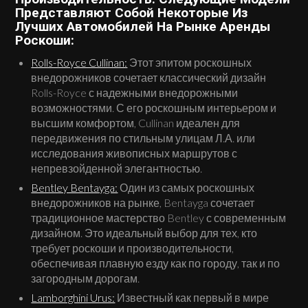
Представляют Собой Некоторые Из
Лучших Автомобилей На Рынке Аренды
Роскоши:
Rolls-Royce Cullinan:
Этот эпитом роскошных
внедорожников сочетает классический дизайн
Rolls-Royce с надежными внедорожными
возможностями. С его роскошным интерьером и
высшим комфортом, Cullinan идеален для
передвижения по стильным улицам Л.А. или
исследования живописных маршрутов с
непревзойденной элегантностью.
Bentley Bentayga:
Один из самых роскошных
внедорожников на рынке, Bentayga сочетает
традиционное мастерство Bentley с современным
дизайном. Это идеальный выбор для тех, кто
требует роскоши и производительности,
обеспечивая плавную езду как по городу, так и по
загородным дорогам.
Lamborghini Urus:
Известный как первый в мире