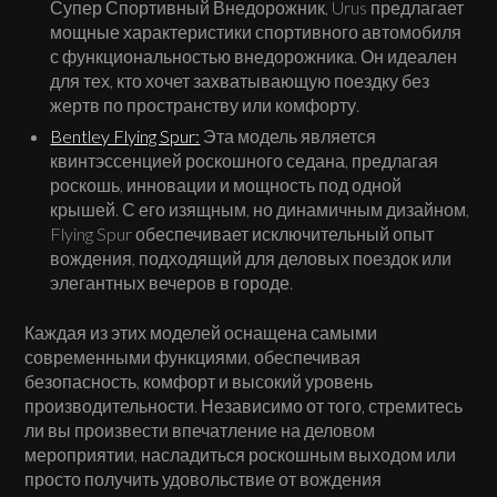
Супер Спортивный Внедорожник, Urus предлагает
мощные характеристики спортивного автомобиля
с функциональностью внедорожника. Он идеален
для тех, кто хочет захватывающую поездку без
жертв по пространству или комфорту.
Bentley Flying Spur:
Эта модель является
квинтэссенцией роскошного седана, предлагая
роскошь, инновации и мощность под одной
крышей. С его изящным, но динамичным дизайном,
Flying Spur обеспечивает исключительный опыт
вождения, подходящий для деловых поездок или
элегантных вечеров в городе.
Каждая из этих моделей оснащена самыми
современными функциями, обеспечивая
безопасность, комфорт и высокий уровень
производительности. Независимо от того, стремитесь
ли вы произвести впечатление на деловом
мероприятии, насладиться роскошным выходом или
просто получить удовольствие от вождения