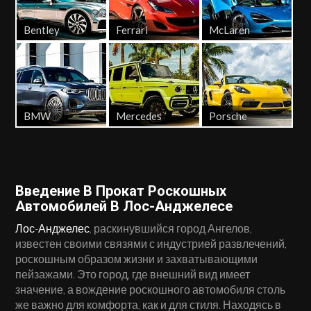
Bentley
Ferrari
McLaren
BMW
Mercedes
Porsche
Введение В Прокат Роскошных
Автомобилей В Лос-Анджелесе
Лос-Анджелес
, раскинувшийся город Ангелов,
известен своими связями с индустрией развлечений,
роскошным образом жизни и захватывающими
пейзажами. Это город, где внешний вид имеет
значение, а вождение роскошного автомобиля столь
же важно для комфорта, как и для стиля. Находясь в