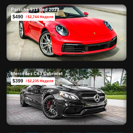
Porsche 911 Red 2022
$490
/ $2,744 Неделя
Mercedes C63 Cabriolet
$399
/ $2,235 Неделя