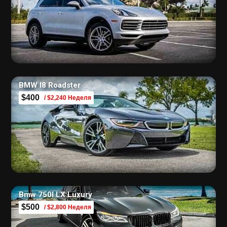
BMW I8 Roadster
$400
/ $2,240 Неделя
Bmw 750I LX Luxury
$500
/ $2,800 Неделя