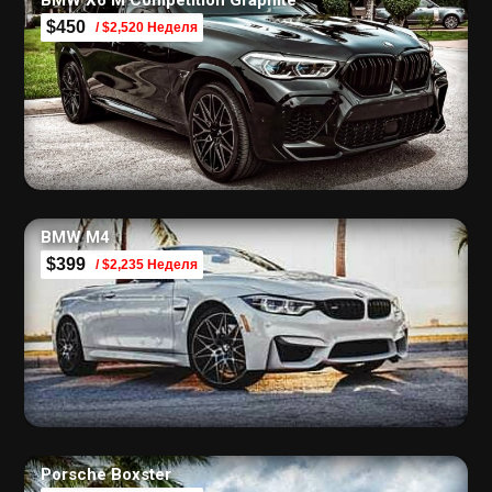
BMW X6 M Competition Graphite
$450
/ $2,520 Неделя
BMW M4
$399
/ $2,235 Неделя
Porsche Boxster