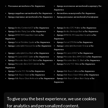
Роскошные автомобили в Лос-Анджелесе
Аренда экзотических автомобилей в аэропорту Лос-
Анджелеса
Аренда свадебных автомобилей в Лос-Анджелесе
Автомобиль на выпускной в Лос-Анджелесе
Аренда спортивных автомобилей в Лос-Анджелесе
Аренда роскошных автомобилей в Калифорнии
Аренда Bentley Continental GT в Лос-Анджелесе
Аренда Bentley GTC Mulliner в Лос-Анджелесе
Аренда Bentley Flying Spur в Лос-Анджелесе
Аренда Bentley Bentayga Black в Лос-Анджелесе
Аренда BMW M4 Competition Cabrio в Лос-
Аренда BMW X6 M Competition Graphite в Лос-
Анджелесе
Анджелесе
Аренда Ferrari Portofino Spyder в Лос-Анджелесе
Аренда Ferrari GTB Red в Лос-Анджелесе
Аренда Lamborghini Huracan Evo в Лос-Анджелесе
Аренда Lamborghini Aventador Orange в Лос-
Анджелесе
Аренда Lamborghini Urus Black в Лос-Анджелесе
Аренда McLaren 600LT в Лос-Анджелесе
Аренда McLaren 650S Spider в Лос-Анджелесе
Аренда Mercedes-Benz AMG G63 в Лос-Анджелесе
Аренда Mercedes-Benz G63 Black в Лос-Анджелесе
Аренда Mercedes-Benz SL Black в Лос-Анджелесе
Аренда Mercedes-Benz C63 Cabriolet в Лос-
Аренда Porsche 911 Yellow в Лос-Анджелесе
Анджелесе
Аренда Porsche 911 Red в Лос-Анджелесе
Аренда Rolls-Royce Cullinan в Лос-Анджелесе
Аренда Rolls-Royce Dawn в Лос-Анджелесе
Аренда Rolls-Royce Dawn White в Лос-Анджелесе
Аренда Rolls-Royce Ghost Anthracite в Лос-Анджелесе
Аренда Rolls-Royce Cullinan Black Badge в Лос-
Анджелесе
@ Pugachev Luxury Car Rental Los Angeles
To give you the best experience, we use cookies
for analytics and personalized content.