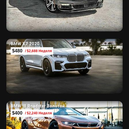
BMW X7 2020
$480
/ $2,688 Неделя
BMW I8 Roadster Золотой
$400
/ $2,240 Неделя