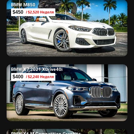
BMW M850
$450
/ $2,520 Неделя
BMW X7 2021 XDrive40i
$400
/ $2,240 Неделя