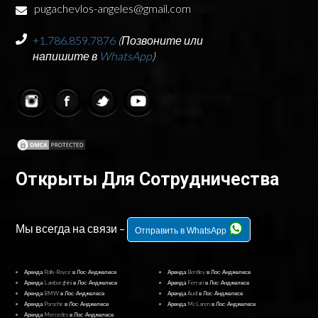
pugachevlos-angeles@gmail.com
+1.786.859.7876
(Позвоните или
напишите в
WhatsApp
)
Открыты Для Сотрудничества
Мы всегда на связи –
Отправить в WhatsApp
Аренда Rolls-Royce в Лос-Анджелесе
Аренда Bentley в Лос-Анджелесе
Аренда Lamborghini в Лос-Анджелесе
Аренда Ferrari в Лос-Анджелесе
Аренда BMW в Лос-Анджелесе
Аренда Audi в Лос-Анджелесе
Аренда Porsche в Лос-Анджелесе
Аренда McLaren в Лос-Анджелесе
Аренда Mercedes в Лос-Анджелесе