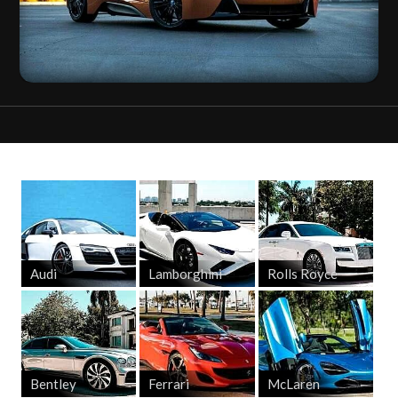
Audi
Lamborghini
Rolls Royce
Bentley
Ferrari
McLaren