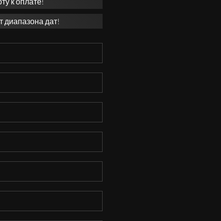
у к оплате!
т диапазона дат!