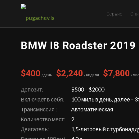
Сервис
Спи
BMW I8 Roadster 2019
$400
$2,240
$7,800
/ День
/ Неделя
/ Ме
Депозит:
$500 – $2000
Включает в себя:
100 миль в день, далее – 
Трансмиссия :
Автоматическая
Количество мест:
2
Двигатель:
1,5-литровый с турбонад