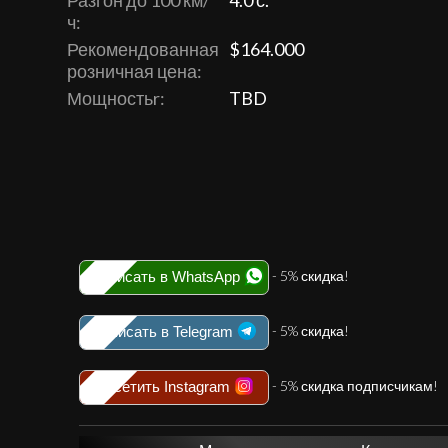
Разгон до 100 км/
4.0 с.
ч:
Рекомендованная
$164.000
розничная цена:
Мощностьr:
TBD
- 5% скидка!
Написать в WhatsApp
- 5% скидка!
Написать в Telegram
- 5% скидка подписчикам!
Посетить Instagram