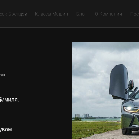
сок Брендов
Классы Машин
Блог
О Компании
Пре
сяц
3$/миля.
дувом