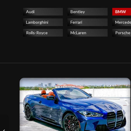
Audi
Bentley
BMW
Lamborghini
Ferrari
Merced
Rolls-Royce
McLaren
Porsche
Bentley Bentayga