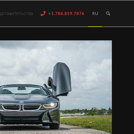
дставительства
+1.786.859.7876
RU