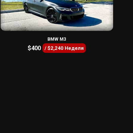
BMW M3
$400
/ $2,240 Неделя