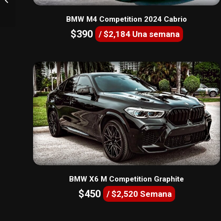
Yellow
BMW M4 Competition 2024 Cabrio
$390
/ $2,184 Una semana
BMW X6 M Competition Graphite
$450
/ $2,520 Semana