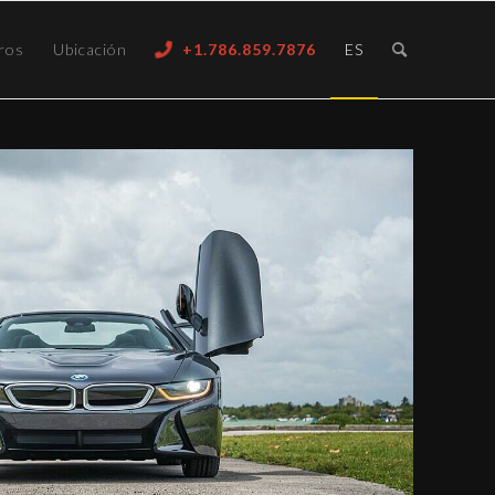
ros
Ubicación
+1.786.859.7876
ES