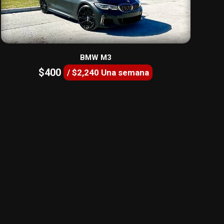
BMW M3
$400
/ $2,240 Una semana