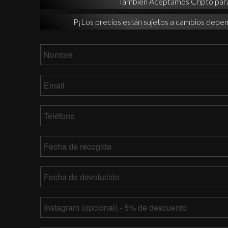
También Aceptamos Cripto par
P¡Los precios están sujetos a cambios depen
Nombre
*
Email
*
Teléfono
*
Fecha
de
recogida
MM
Fecha
barra
de
DD
devolución
*
MM
barra
Tu
barra
AAAA
Instagram
DD
barra