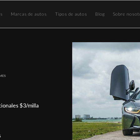
os
Marcas de autos
Tipos de autos
Blog
Sobre nosot
 Mes
icionales $3/milla
s