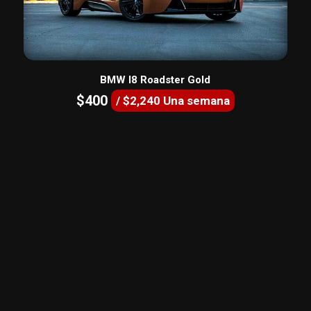
BMW I8 Roadster Gold
$400
/ $2,240 Una semana