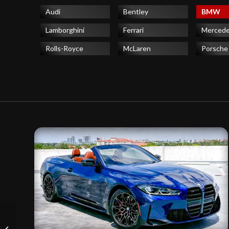
Audi
Bentley
BMW
Lamborghini
Ferrari
Merced
Rolls-Royce
McLaren
Porsche
Lamborghini URUS