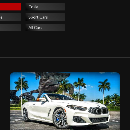
Tesla
es
Sport Cars
All Cars