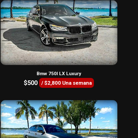
Bmw 750I LX Luxury
$500
/ $2,800 Una semana