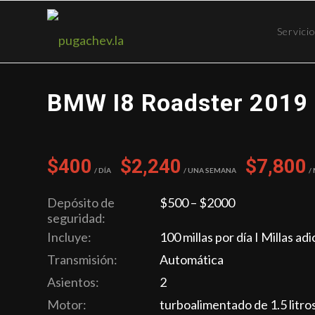
Servici
BMW I8 Roadster 2019
$400
$2,240
$7,800
/ Día
/ Una semana
/
Depósito de
$500 – $2000
seguridad:
Incluye:
100 millas por día I Millas ad
Transmisión:
Automática
Asientos:
2
Motor:
turboalimentado de 1.5 litro