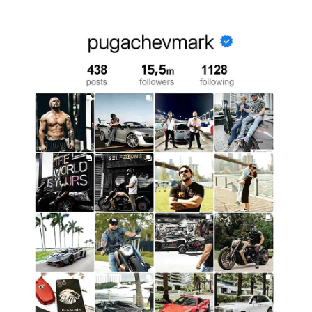
Impresionar En Eventos
Llegar a un gran evento en un Mercedes-Benz te hace
destacar instantáneamente entre los invitados. Este coche
es símbolo de prestigio y alto estatus, dejando una
impresión duradera en cualquier evento, ya sea una boda,
una reunión de negocios o una recepción social. Elegir un
Mercedes-Benz resalta tu buen gusto y deseo de
excelencia. Es la manera perfecta de hacer una declaración,
agregando confianza y encanto a tu presencia.
Organizar Una Sesión De Fotos Elegante
El Mercedes-Benz no es solo un coche; es un elemento de
estilo. Este coche luce fantástico en fotos, añadiendo
elegancia y prestigio a cualquier imagen. Si deseas actualizar
tu álbum o crear contenido para las redes sociales, un
Mercedes-Benz es el fondo perfecto. Añade sofisticación y
hace que tus imágenes sean realmente impresionantes,
destacando tu individualidad y sentido del estilo.