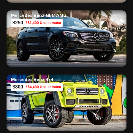
Mercedes Benz GLC AMG
$250
/ $1,400 Una semana
Mercedes Benz 4х4
$800
/ $4,480 Una semana