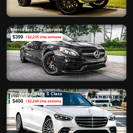
Mercedes C63 Cabriolet
$399
/ $2,235 Una semana
Mercedes-Benz S Class
$400
/ $2,240 Una semana