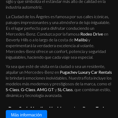
siglo y que simboliza el estándar más alto de calidad en la
industria automotriz.
La Ciudad de los Ángeles es famosa por sus calles icónicas,
paisajes impresionantes y una atmósfera de lujo inigualable.
Es el lugar perfecto para disfrutar conduciendo un
Mercedes-Benz. Conduzca por la famosa
Rodeo Drive
en
Beverly Hills o a lo largo de la costa de
Malibú
y
experimentará la verdadera excelencia al volante.
Mercedes-Benz ofrece un confort, potencia y seguridad
inigualables, haciendo que cada viaje sea especial.
Ya sea que esté de visita en la ciudad o sea un residente,
alquilar un Mercedes-Benz en
Pugachev Luxury Car Rentals
le brindará emociones inolvidables. Nuestra flota incluye los
modelos más modernos y prestigiosos de la marca, como el
S-Class
,
G-Class
,
AMG GT
y
SL-Class
, que combinan estilo,
dinámica y tecnología avanzada.
¿Por Qué Alquilar Un
Mercedes-Benz
En Los
Ángeles?
Más información