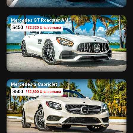
Mercedes GT Roadster AMG
$450
/ $2,520 Una semana
Mercedes S Cabriolet
$500
/ $2,800 Una semana