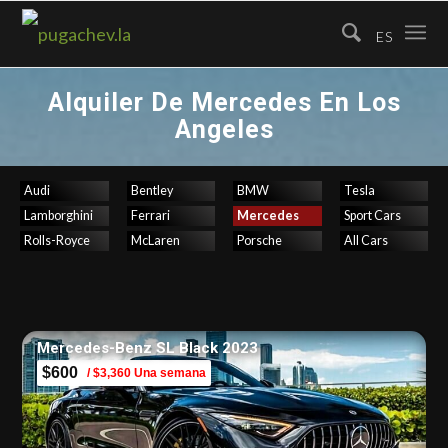
ES
Alquiler De Mercedes En Los
Angeles
Audi
Bentley
BMW
Tesla
Lamborghini
Ferrari
Mercedes
Sport Cars
Rolls-Royce
McLaren
Porsche
All Cars
Mercedes-Benz SL Black 2023
$600
/ $3,360 Una semana