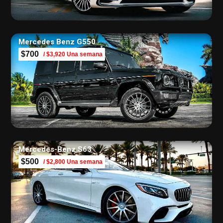
Mercedes Benz G550
$700
/ $3,920 Una semana
Mercedes-Benz S63
$500
/ $2,800 Una semana