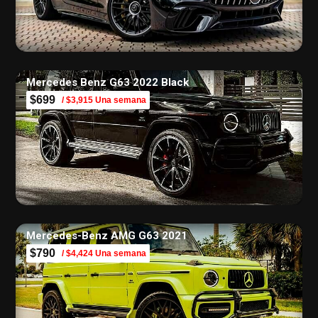
Mercedes Benz G63 2022 Black
$699
/ $3,915 Una semana
Mercedes-Benz AMG G63 2021
$790
/ $4,424 Una semana