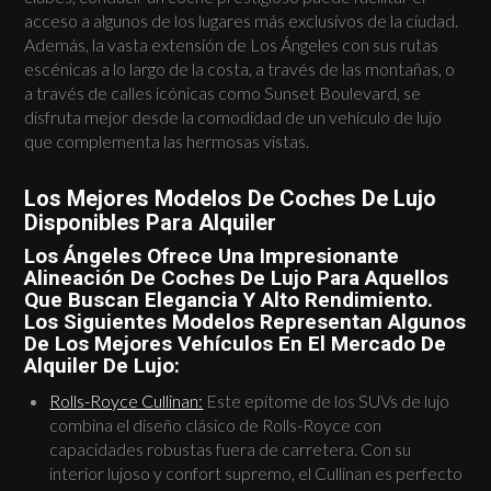
acceso a algunos de los lugares más exclusivos de la ciudad.
Además, la vasta extensión de Los Ángeles con sus rutas
escénicas a lo largo de la costa, a través de las montañas, o
a través de calles icónicas como Sunset Boulevard, se
disfruta mejor desde la comodidad de un vehículo de lujo
que complementa las hermosas vistas.
Los Mejores Modelos De Coches De Lujo
Disponibles Para Alquiler
Los Ángeles Ofrece Una Impresionante
Alineación De Coches De Lujo Para Aquellos
Que Buscan Elegancia Y Alto Rendimiento.
Los Siguientes Modelos Representan Algunos
De Los Mejores Vehículos En El Mercado De
Alquiler De Lujo:
Rolls-Royce Cullinan:
Este epítome de los SUVs de lujo
combina el diseño clásico de Rolls-Royce con
capacidades robustas fuera de carretera. Con su
interior lujoso y confort supremo, el Cullinan es perfecto