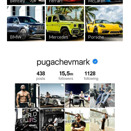
Bentley
Ferrari
McLaren
BMW
Mercedes
Porsche