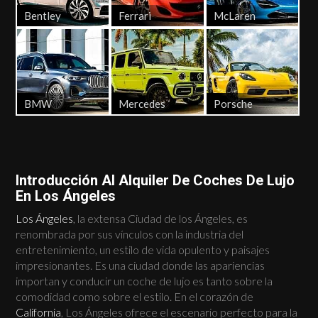
Bentley
Ferrari
McLaren
BMW
Mercedes
Porsche
Introducción Al Alquiler De Coches De Lujo
En Los Ángeles
Los Ángeles
, la extensa Ciudad de los Ángeles, es
renombrada por sus vínculos con la industria del
entretenimiento, un estilo de vida opulento y paisajes
impresionantes. Es una ciudad donde las apariencias
importan y conducir un coche de lujo es tanto sobre la
comodidad como sobre el estilo. En el corazón de
California
, Los Ángeles ofrece el escenario perfecto para la