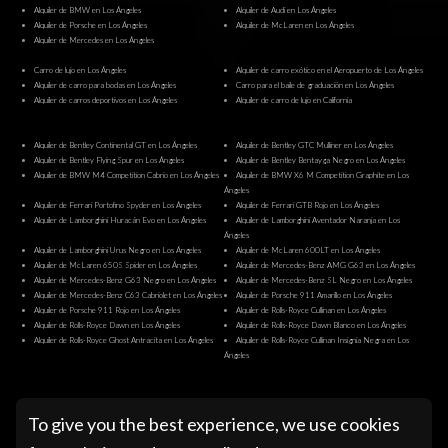
Alquiler de BMW en Los Ángeles
Alquiler de Audi en Los Ángeles
Alquiler de Porsche en Los Ángeles
Alquiler de McLaren en Los Ángeles
Alquiler de Mercedes en Los Ángeles
Carro de lujo en Los Ángeles
Alquiler de carro exótico en el Aeropuerto de Los Ángeles
Alquiler de carro para bodas en Los Ángeles
Carro para el baile de graduación en Los Ángeles
Alquiler de carros deportivos en Los Ángeles
Alquiler de carro de lujo en California
Alquiler de Bentley Continental GT en Los Ángeles
Alquiler de Bentley GTC Mulliner en Los Ángeles
Alquiler de Bentley Flying Spur en Los Ángeles
Alquiler de Bentley Bentayga Negro en Los Ángeles
Alquiler de BMW M4 Competition Cabrio en Los Ángeles
Alquiler de BMW X6 M Competition Graphite en Los
Ángeles
Alquiler de Ferrari Portofino Spyder en Los Ángeles
Alquiler de Ferrari GTB Rojo en Los Ángeles
Alquiler de Lamborghini Huracán Evo en Los Ángeles
Alquiler de Lamborghini Aventador Naranja en Los
Ángeles
Alquiler de Lamborghini Urus Negro en Los Ángeles
Alquiler de McLaren 600LT en Los Ángeles
Alquiler de McLaren 650S Spider en Los Ángeles
Alquiler de Mercedes-Benz AMG G63 en Los Ángeles
Alquiler de Mercedes-Benz G63 Negro en Los Ángeles
Alquiler de Mercedes-Benz SL Negro en Los Ángeles
Alquiler de Mercedes-Benz C63 Cabriolet en Los Ángeles
Alquiler de Porsche 911 Amarillo en Los Ángeles
Alquiler de Porsche 911 Rojo en Los Ángeles
Alquiler de Rolls-Royce Cullinan en Los Ángeles
Alquiler de Rolls-Royce Dawn en Los Ángeles
Alquiler de Rolls-Royce Dawn Blanco en Los Ángeles
Alquiler de Rolls-Royce Ghost Antracita en Los Ángeles
Alquiler de Rolls-Royce Cullinan Insignia Negra en Los
Ángeles
@ Pugachev Luxury Car Rental Los Angeles
To give you the best experience, we use cookies