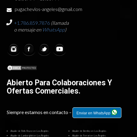
pugachevlos-angeles@gmail.com
+1.786.859.7876
(llamada
o mensaje en
WhatsApp
)
Abierto Para Colaboraciones Y
Ofertas Comerciales.
Siempre estamos en contacto –
Enviar en WhatsApp
Alquiler de Rolls-Royce en Los Ángeles
Alquiler de Bentley en Los Ángeles
Alquiler de Lamborghini en Los Ángeles
Alquiler de Ferrari en Los Ángeles