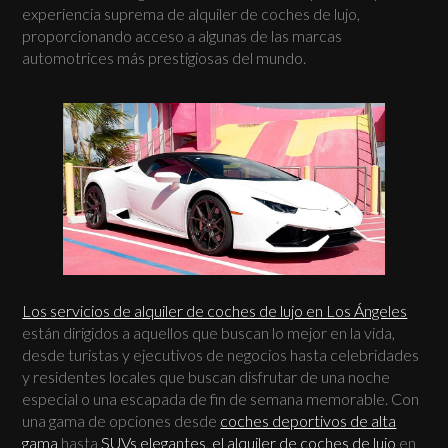
experiencia suprema de alquiler de coches de lujo,
proporcionando acceso a algunas de las marcas
automotrices más prestigiosas del mundo.
Los servicios de alquiler de coches de lujo en Los Ángeles
están dirigidos a aquellos que buscan lo mejor en la vida,
desde turistas y ejecutivos de negocios hasta celebridades
y residentes locales que buscan disfrutar de una noche
especial o una escapada de fin de semana memorable. Con
una gama de opciones desde
coches deportivos de alta
gama
hasta
SUVs elegantes
,
el alquiler de coches de lujo
en