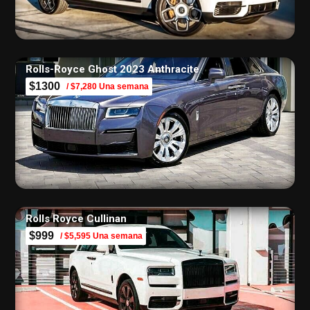
Rolls-Royce Ghost 2023 Anthracite
$1300
/ $7,280 Una semana
Rolls Royce Cullinan
$999
/ $5,595 Una semana