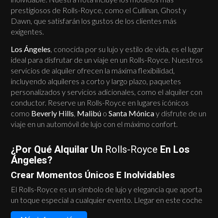
prestigiosos de Rolls-Royce, como el Cullinan, Ghost y
Dawn, que satisfarán los gustos de los clientes más
exigentes.
Los Ángeles
, conocida por su lujo y estilo de vida, es el lugar
ideal para disfrutar de un viaje en un Rolls-Royce. Nuestros
servicios de alquiler ofrecen la máxima flexibilidad,
incluyendo alquileres a corto y largo plazo, paquetes
personalizados y servicios adicionales, como el alquiler con
conductor. Reserve un Rolls-Royce en lugares icónicos
como
Beverly Hills
,
Malibú
o
Santa Mónica
y disfrute de un
viaje en un automóvil de lujo con el máximo confort.
¿Por Qué Alquilar Un
Rolls-Royce
En Los
Ángeles?
Crear Momentos Únicos E Inolvidables
El Rolls-Royce es un símbolo de lujo y elegancia que aporta
un toque especial a cualquier evento. Llegar en este coche
a un evento en Los Ángeles significa dejar una impresión