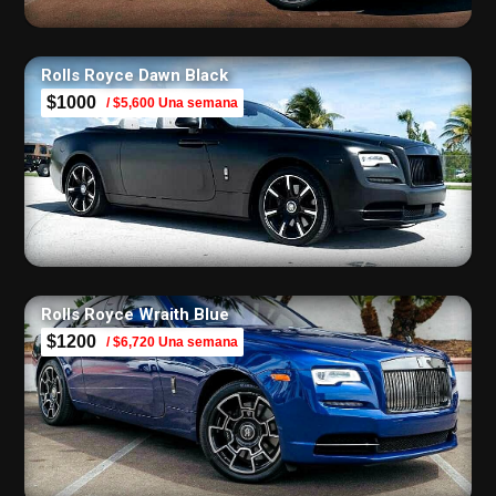
Rolls Royce Dawn Black
$1000
/ $5,600 Una semana
Rolls Royce Wraith Blue
$1200
/ $6,720 Una semana