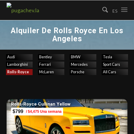
ES
Alquiler De Rolls Royce En Los
Angeles
Audi
Bentley
BMW
Tesla
Lamborghini
Ferrari
Mercedes
Sport Cars
Rolls-Royce
McLaren
Porsche
All Cars
Rolls-Royce Cullinan Yellow
$799
/ $4,475 Una semana