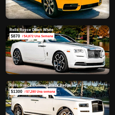
Rolls Royce Dawn White
$870
/ $4,872 Una Semana
Rolls-Royce Cullinan Black Badge
$1300
/ $7,280 Una semana