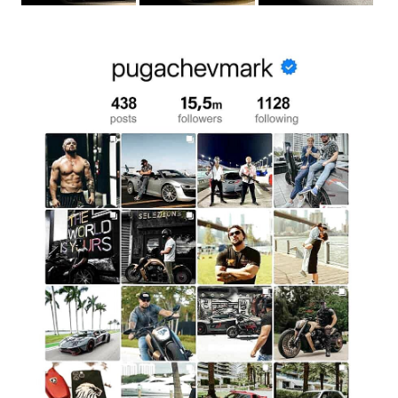
un símbolo de elegancia que luce perfecto en las fotos. Si
deseas añadir glamour a tus redes sociales o simplemente
quieres capturar el momento, el Rolls-Royce es la elección
ideal para una sesión de fotos en Los Ángeles.
Sorprender A Tu Pareja Con Un Regalo Lujoso
Imagina sorprender a tu pareja alquilando un Rolls-Royce
para una ocasión especial. Este detalle demuestra atención
y cariño, elevando el ánimo del momento y creando nuevos
y maravillosos recuerdos para ambos.
Darte Un Gusto Para Disfrutar De Nuevas
Emociones
A veces es necesario mimarse y salir de la rutina. Alquilar un
Rolls-Royce es la manera perfecta de hacer algo diferente,
sentir la libertad y el poder de conducir un automóvil de lujo
por las calles de Los Ángeles. Añade emociones intensas y
disfruta cada momento al volante de este coche de
ensueño.