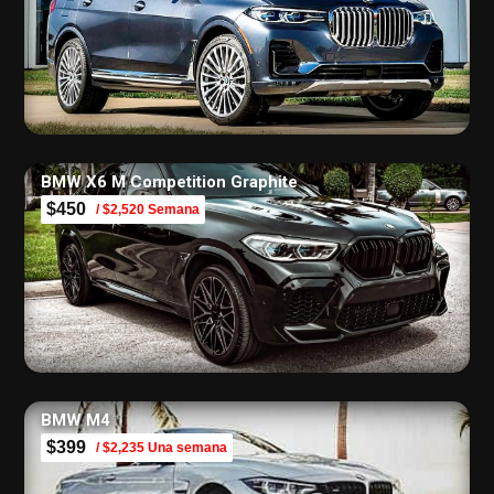
BMW X6 M Competition Graphite
$450
/ $2,520 Semana
BMW M4
$399
/ $2,235 Una semana