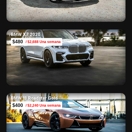
BMW X7 2020
$480
/ $2,688 Una semana
BMW I8 Roadster Gold
$400
/ $2,240 Una semana