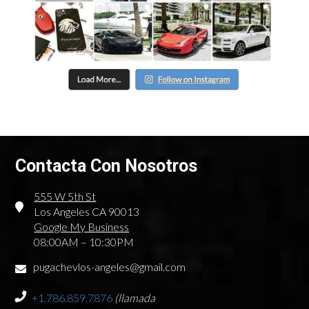
Contacta Con Nosotros
555 W 5th St
Los Angeles CA 90013
Google My Business
08:00AM – 10:30PM
pugachevlos-angeles@gmail.com
+1.786.859.7876
(llamada