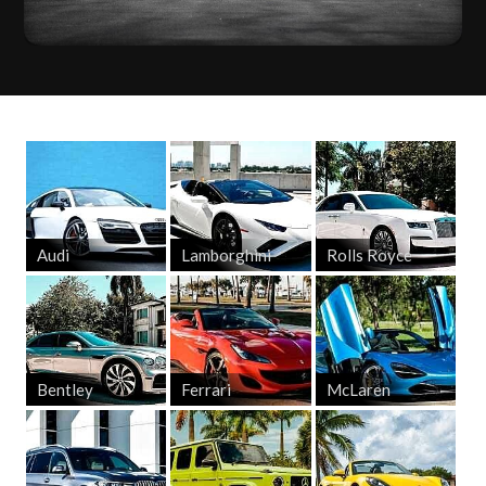
Audi
Lamborghini
Rolls Royce
Bentley
Ferrari
McLaren