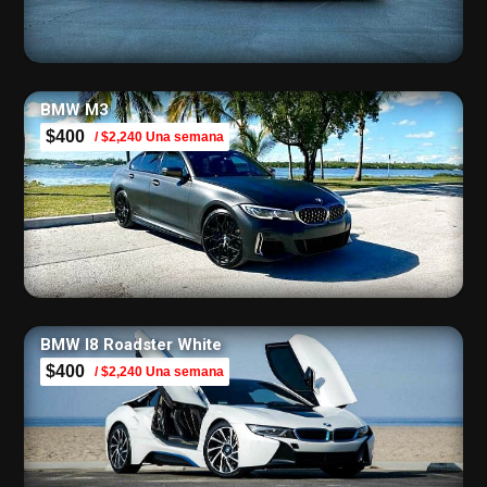
BMW M3
$400
/ $2,240 Una semana
BMW I8 Roadster White
$400
/ $2,240 Una semana