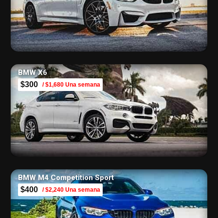
BMW X6
$300
/ $1,680 Una semana
BMW M4 Competition Sport
$400
/ $2,240 Una semana