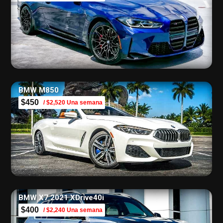
BMW M850
$450
/ $2,520 Una semana
BMW X7 2021 XDrive40i
$400
/ $2,240 Una semana