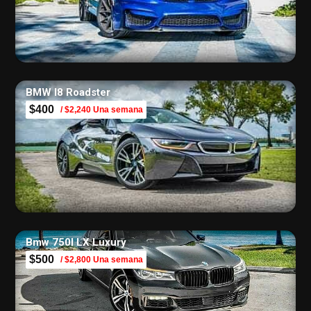
BMW I8 Roadster
$400
/ $2,240 Una semana
Bmw 750I LX Luxury
$500
/ $2,800 Una semana