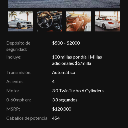
Depósito de
$500 – $2000
seguridad:
Incluye:
100 millas por día I Millas
adicionales $3/milla
Transmisión:
Automática
Asientos:
4
Motor:
3.0 TwinTurbo 6 Cylinders
0-60mph en:
3.8 segundos
MSRP:
$120,000
Caballos de potencia:
454