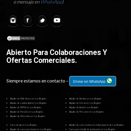
o mensaje en
WhatsApp
)
Abierto Para Colaboraciones Y
Ofertas Comerciales.
Siempre estamos en contacto –
Enviar en WhatsApp
Alquiler de Rolls-Royce en Los Ángeles
Alquiler de Bentley en Los Ángeles
Alquiler de Lamborghini en Los Ángeles
Alquiler de Ferrari en Los Ángeles
Alquiler de BMW en Los Ángeles
Alquiler de Audi en Los Ángeles
Alquiler de Porsche en Los Ángeles
Alquiler de McLaren en Los Ángeles
Alquiler de Mercedes en Los Ángeles
Carro de lujo en Los Ángeles
Alquiler de carro exótico en el Aeropuerto de Los Ángeles
Alquiler de carro para bodas en Los Ángeles
Carro para el baile de graduación en Los Ángeles