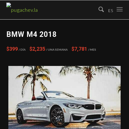
ES
BMW M4 2018
$399
$2,235
$7,781
/ Día
/ Una semana
/ Mes