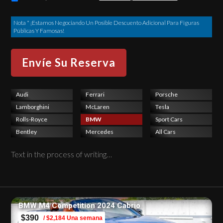
Nota * ¡Estamos Negociando Un Posible Descuento Adicional Para Figuras
Públicas Y Famosas!
Audi
Ferrari
Porsche
Lamborghini
McLaren
Tesla
Rolls-Royce
BMW
Sport Cars
Bentley
Mercedes
All Cars
Text in the process of writing…
BMW M4 Competition 2024 Cabrio
$390
/ $2,184 Una semana