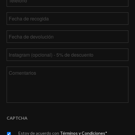
Fecha
de
MM
recogida
Fecha
barra
de
DD
MM
devolución
*
barra
Tu
barra
AAAA
Instagram
DD
barra
Comentarios
AAAA
CAPTCHA
Untitled
*
Estoy de acuerdo con
Términos y Condiciones*