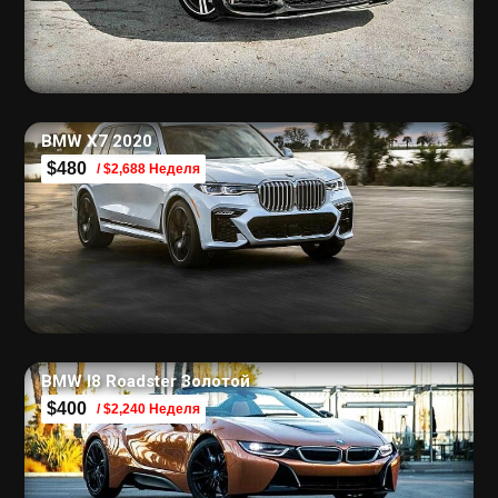
BMW X7 2020
$480
/ $2,688 Неделя
BMW I8 Roadster Золотой
$400
/ $2,240 Неделя