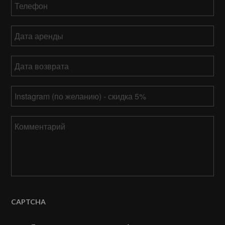
Телефон
*
Дата
аренды
ММ
Дата
слеш
возврата
*
ДД
ММ
слеш
Ваш
слеш
ГГГГ
Instagram
ДД
слеш
Комментарий
ГГГГ
CAPTCHA