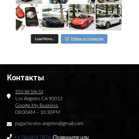
Контакты
555 W 5th St
Los Angeles CA 90013
Google My Business
08:00AM – 10:30PM
pugachevlos-angeles@gmail.com
+1.786.859.7876
(Позвоните или