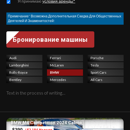
Untitled
*
Я принимаю
условия аренды*
Примечание* Возможна Дополнительная Скидка Для Общественных
Деятелей И Знаменитостей!
Audi
Ferrari
Porsche
Lamborghini
McLaren
Tesla
Rolls-Royce
BMW
Sport Cars
Bentley
Mercedes
All Cars
Text in the process of writing…
BMW M4 Competition 2024 Cabrio
$390
/ $2,184 Неделя