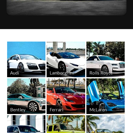
Audi
Lamborghini
Rolls Royce
Bentley
Ferrari
McLaren