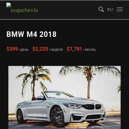
RU
BMW M4 2018
$399
$2,235
$7,781
/ День
/ Неделя
/ Месяц