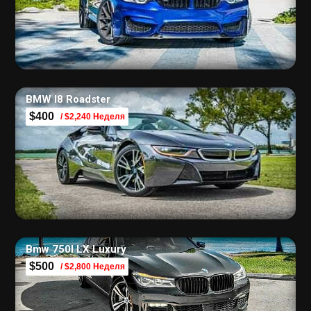
BMW I8 Roadster
$400
/ $2,240 Неделя
Bmw 750I LX Luxury
$500
/ $2,800 Неделя