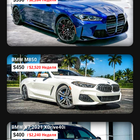
BMW M850
$450
/ $2,520 Неделя
BMW X7 2021 XDrive40i
$400
/ $2,240 Неделя