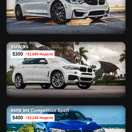
BMW X6
$300
/ $1,680 Неделя
BMW M4 Competition Sport
$400
/ $2,240 Неделя