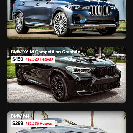
BMW X6 M Competition Graphite
$450
/ $2,520 Неделя
BMW M4
$399
/ $2,235 Неделя