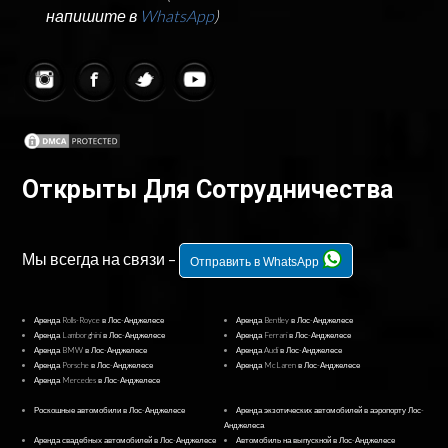
напишите в
WhatsApp
)
Открыты Для Сотрудничества
Мы всегда на связи –
Отправить в WhatsApp
Аренда Rolls-Royce в Лос-Анджелесе
Аренда Bentley в Лос-Анджелесе
Аренда Lamborghini в Лос-Анджелесе
Аренда Ferrari в Лос-Анджелесе
Аренда BMW в Лос-Анджелесе
Аренда Audi в Лос-Анджелесе
Аренда Porsche в Лос-Анджелесе
Аренда McLaren в Лос-Анджелесе
Аренда Mercedes в Лос-Анджелесе
Роскошные автомобили в Лос-Анджелесе
Аренда экзотических автомобилей в аэропорту Лос-
Анджелеса
Аренда свадебных автомобилей в Лос-Анджелесе
Автомобиль на выпускной в Лос-Анджелесе