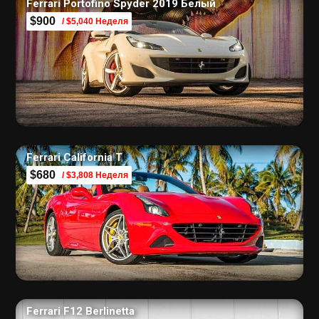
Ferrari Portofino Spyder 2019 Белый
$900
/ $5,040 Неделя
Ferrari California T
$680
/ $3,808 Неделя
Ferrari F12 Berlinetta