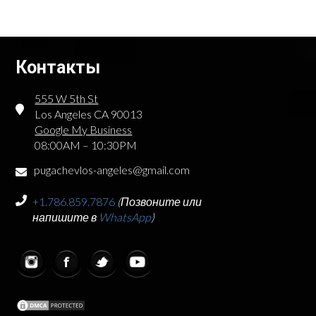
Контакты
555 W 5th St
Los Angeles CA 90013
Google My Business
08:00AM – 10:30PM
pugachevlos-angeles@gmail.com
+1.786.859.7876
(Позвоните или
напишите в
WhatsApp
)