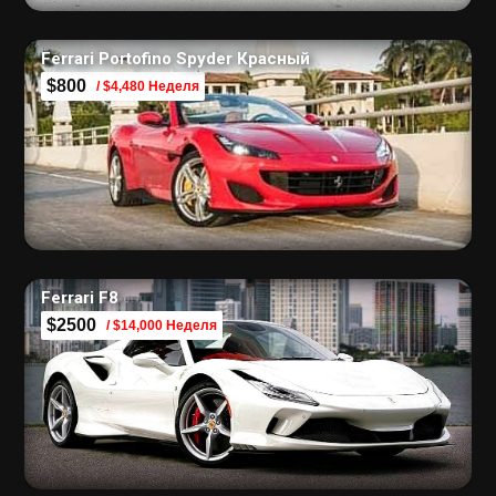
Ferrari Portofino Spyder Красный
$800
/ $4,480 Неделя
Ferrari F8
$2500
/ $14,000 Неделя