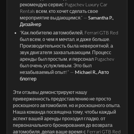
рекомендую сервис Pugachev Luxury Car
Rentals всем, кто хочет сделать свое
мероприятие выдающимся.” —
Samantha P.,
Дизайнер
“Как любителю автомобилей, Ferrari GTB Red
был всем, о чем я мечтал, и даже больше.
Производительность была невероятной, а
звук двигателя захватывающим. Процесс
аренды был простым, и персонал Pugachev
был очень услужливым. Это был
незабываемый опыт!” —
Michael R., Авто
блоггер
Эти отзывы демонстрируют нашу
приверженность предоставлению не просто
роскошного автомобиля, но и роскошного опыта.
Наша команда посвящена тому, чтобы каждый
аспект вашей аренды проходил гладко, от
первоначального бронирования до возврата
автомобиля, делая ваше время с Ferrari GTB Red