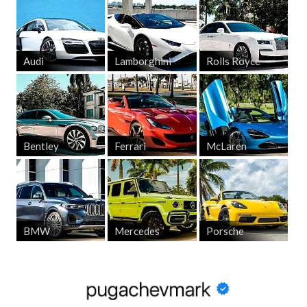
Audi
Lamborghini
Rolls Royce
Bentley
Ferrari
McLaren
BMW
Mercedes
Porsche