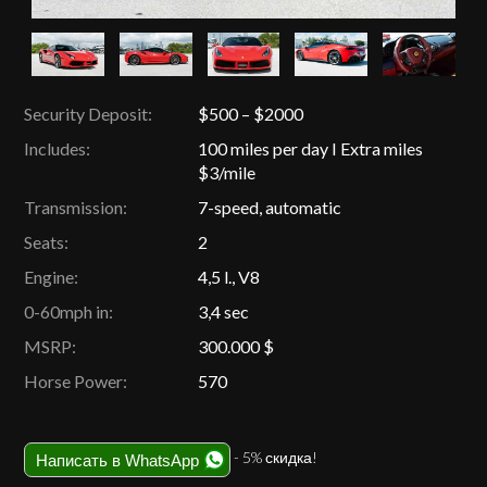
Security Deposit:
$500 – $2000
Includes:
100 miles per day I Extra miles
$3/mile
Transmission:
7-speed, automatic
Seats:
2
Engine:
4,5 l., V8
0-60mph in:
3,4 sec
MSRP:
300.000 $
Horse Power:
570
- 5% скидка!
Написать в WhatsApp