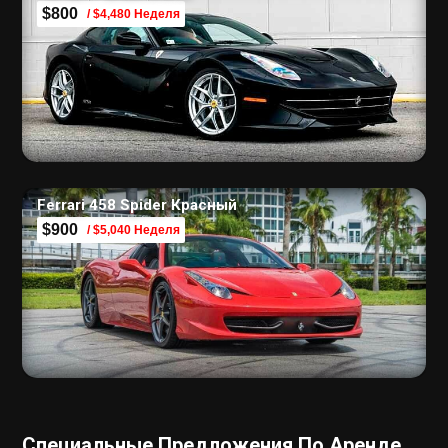
$800
/ $4,480 Неделя
Ferrari 458 Spider Красный
$900
/ $5,040 Неделя
Специальные Предложения По Аренде