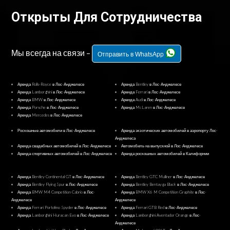
Открыты Для Сотрудничества
Мы всегда на связи –
Отправить в WhatsApp
Аренда Rolls-Royce в Лос-Анджелесе
Аренда Bentley в Лос-Анджелесе
Аренда Lamborghini в Лос-Анджелесе
Аренда Ferrari в Лос-Анджелесе
Аренда BMW в Лос-Анджелесе
Аренда Audi в Лос-Анджелесе
Аренда Porsche в Лос-Анджелесе
Аренда McLaren в Лос-Анджелесе
Аренда Mercedes в Лос-Анджелесе
Роскошные автомобили в Лос-Анджелесе
Аренда экзотических автомобилей в аэропорту Лос-
Анджелеса
Аренда свадебных автомобилей в Лос-Анджелесе
Автомобиль на выпускной в Лос-Анджелесе
Аренда спортивных автомобилей в Лос-Анджелесе
Аренда роскошных автомобилей в Калифорнии
Аренда Bentley Continental GT в Лос-Анджелесе
Аренда Bentley GTC Mulliner в Лос-Анджелесе
Аренда Bentley Flying Spur в Лос-Анджелесе
Аренда Bentley Bentayga Black в Лос-Анджелесе
Аренда BMW M4 Competition Cabrio в Лос-
Аренда BMW X6 M Competition Graphite в Лос-
Анджелесе
Анджелесе
Аренда Ferrari Portofino Spyder в Лос-Анджелесе
Аренда Ferrari GTB Red в Лос-Анджелесе
Аренда Lamborghini Huracan Evo в Лос-Анджелесе
Аренда Lamborghini Aventador Orange в Лос-
Анджелесе