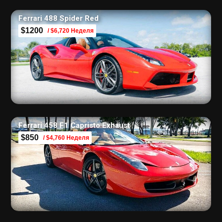
Ferrari 488 Spider Red
$1200
/ $6,720 Неделя
Ferrari 458 F1 Capristo Exhaust
$850
/ $4,760 Неделя