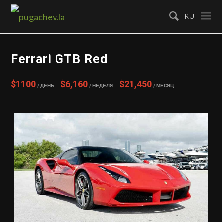
RU
Ferrari GTB Red
$1100
$6,160
$21,450
/ День
/ Неделя
/ Месяц