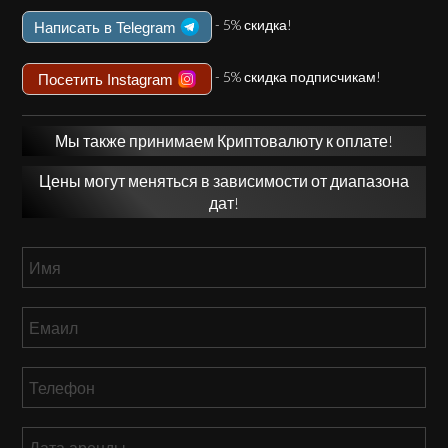
- 5% скидка!
Написать в Telegram
- 5% скидка подписчикам!
Посетить Instagram
Мы также принимаем Криптовалюту к оплате!
Цены могут меняться в зависимости от диапазона
дат!
Имя
*
Емаил
*
Телефон
*
Дата