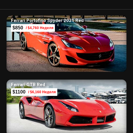
Ferrari Portofino Spyder 2021 Red
$850
/ $4,760 Неделя
Ferrari GTB Red
$1100
/ $6,160 Неделя