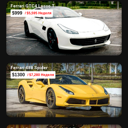
Ferrari GTC4 Lusso T
$999
/ $5,595 Неделя
Ferrari 488 Spider
$1300
/ $7,280 Неделя