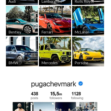
Audi
Lamborghini
Rolls Royce
Bentley
Ferrari
McLaren
BMW
Mercedes
Porsche