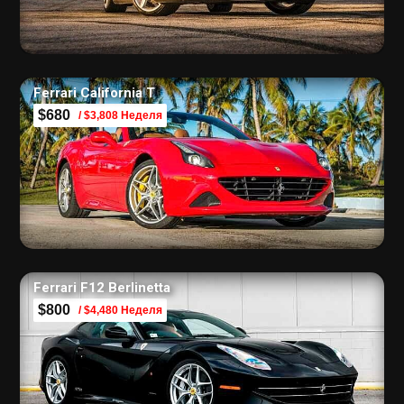
Ferrari California T
$680
/ $3,808 Неделя
Ferrari F12 Berlinetta
$800
/ $4,480 Неделя