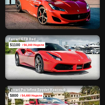
Ferrari GTB Red
$1100
/ $6,160 Неделя
Ferrari Portofino Spyder Красный
$800
/ $4,480 Неделя