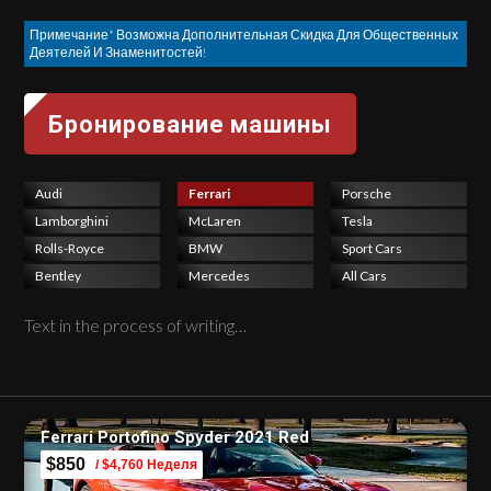
Примечание* Возможна Дополнительная Скидка Для Общественных
Деятелей И Знаменитостей!
Audi
Ferrari
Porsche
Lamborghini
McLaren
Tesla
Rolls-Royce
BMW
Sport Cars
Bentley
Mercedes
All Cars
Text in the process of writing…
Ferrari Portofino Spyder 2021 Red
$850
/ $4,760 Неделя