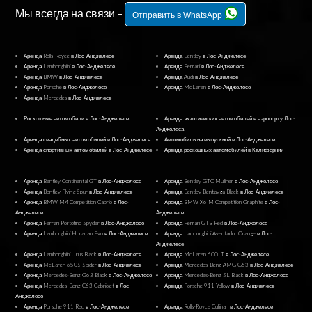
Мы всегда на связи –
Отправить в WhatsApp
Аренда Rolls-Royce в Лос-Анджелесе
Аренда Bentley в Лос-Анджелесе
Аренда Lamborghini в Лос-Анджелесе
Аренда Ferrari в Лос-Анджелесе
Аренда BMW в Лос-Анджелесе
Аренда Audi в Лос-Анджелесе
Аренда Porsche в Лос-Анджелесе
Аренда McLaren в Лос-Анджелесе
Аренда Mercedes в Лос-Анджелесе
Роскошные автомобили в Лос-Анджелесе
Аренда экзотических автомобилей в аэропорту Лос-
Анджелеса
Аренда свадебных автомобилей в Лос-Анджелесе
Автомобиль на выпускной в Лос-Анджелесе
Аренда спортивных автомобилей в Лос-Анджелесе
Аренда роскошных автомобилей в Калифорнии
Аренда Bentley Continental GT в Лос-Анджелесе
Аренда Bentley GTC Mulliner в Лос-Анджелесе
Аренда Bentley Flying Spur в Лос-Анджелесе
Аренда Bentley Bentayga Black в Лос-Анджелесе
Аренда BMW M4 Competition Cabrio в Лос-
Аренда BMW X6 M Competition Graphite в Лос-
Анджелесе
Анджелесе
Аренда Ferrari Portofino Spyder в Лос-Анджелесе
Аренда Ferrari GTB Red в Лос-Анджелесе
Аренда Lamborghini Huracan Evo в Лос-Анджелесе
Аренда Lamborghini Aventador Orange в Лос-
Анджелесе
Аренда Lamborghini Urus Black в Лос-Анджелесе
Аренда McLaren 600LT в Лос-Анджелесе
Аренда McLaren 650S Spider в Лос-Анджелесе
Аренда Mercedes-Benz AMG G63 в Лос-Анджелесе
Аренда Mercedes-Benz G63 Black в Лос-Анджелесе
Аренда Mercedes-Benz SL Black в Лос-Анджелесе
Аренда Mercedes-Benz C63 Cabriolet в Лос-
Аренда Porsche 911 Yellow в Лос-Анджелесе
Анджелесе
Аренда Porsche 911 Red в Лос-Анджелесе
Аренда Rolls-Royce Cullinan в Лос-Анджелесе