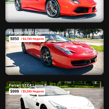
Ferrari 458 F1 Capristo Exhaust
$850
/ $4,760 Неделя
Ferrari GTC4 Lusso T
$999
/ $5,595 Неделя