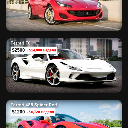
Ferrari F8
$2500
/ $14,000 Неделя
Ferrari 488 Spider Red
$1200
/ $6,720 Неделя