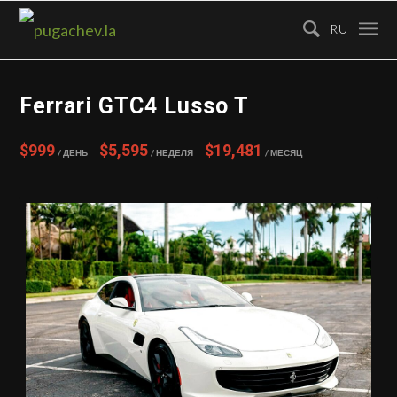
RU
Ferrari GTC4 Lusso T
$999
$5,595
$19,481
/ День
/ Неделя
/ Месяц