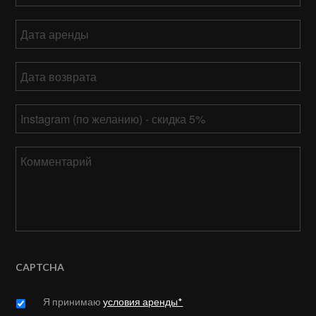
Дата
аренды
ММ
Дата
слеш
возврата
*
ДД
ММ
слеш
Ваш
слеш
ГГГГ
Instagram
ДД
слеш
Комментарий
ГГГГ
CAPTCHA
Untitled
*
Я принимаю
условия аренды*