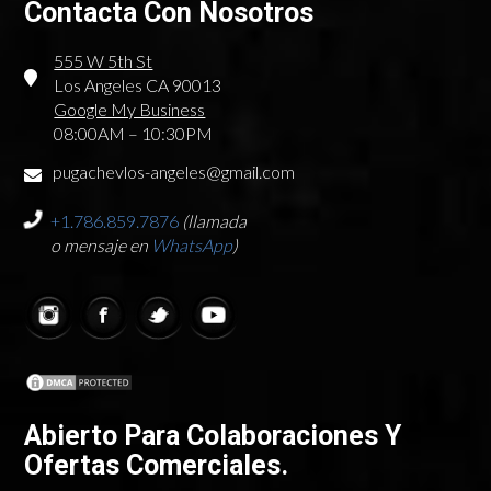
Contacta Con Nosotros
555 W 5th St
Los Angeles CA 90013
Google My Business
08:00AM – 10:30PM
pugachevlos-angeles@gmail.com
+1.786.859.7876
(llamada
o mensaje en
WhatsApp
)
Abierto Para Colaboraciones Y
Ofertas Comerciales.