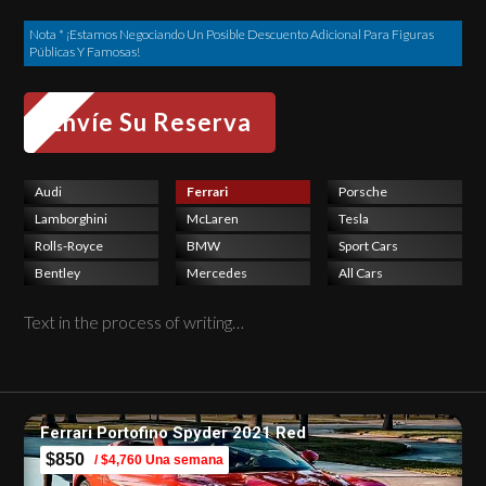
Nota * ¡Estamos Negociando Un Posible Descuento Adicional Para Figuras
Públicas Y Famosas!
Audi
Ferrari
Porsche
Lamborghini
McLaren
Tesla
Rolls-Royce
BMW
Sport Cars
Bentley
Mercedes
All Cars
Text in the process of writing…
Ferrari Portofino Spyder 2021 Red
$850
/ $4,760 Una semana