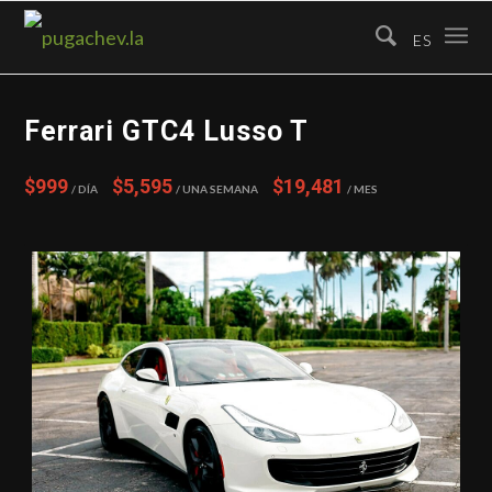
ES
Ferrari GTC4 Lusso T
$999
$5,595
$19,481
/ Día
/ Una semana
/ Mes