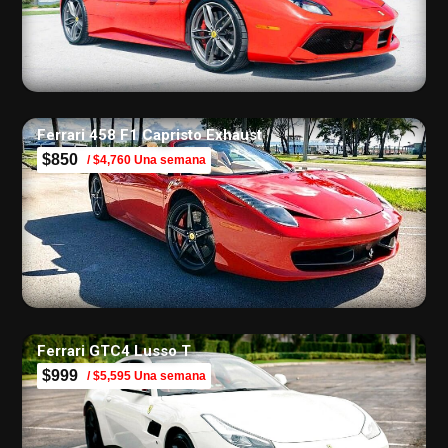
Ferrari 458 F1 Capristo Exhaust
$850
/ $4,760 Una semana
Ferrari GTC4 Lusso T
$999
/ $5,595 Una semana