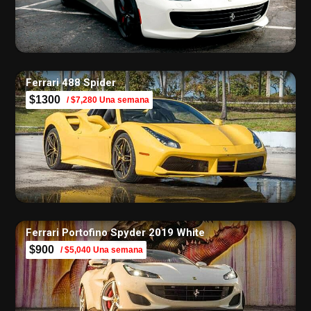
Ferrari 488 Spider
$1300
/ $7,280 Una semana
Ferrari Portofino Spyder 2019 White
$900
/ $5,040 Una semana