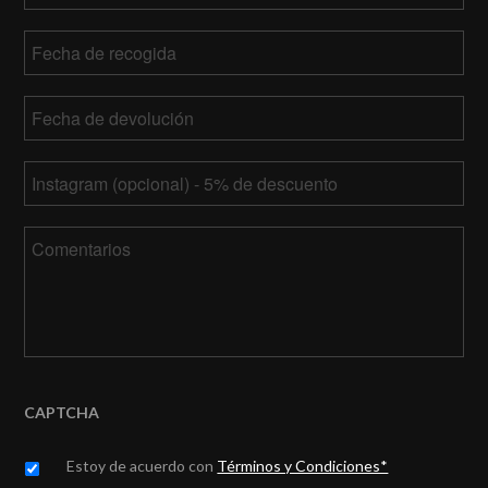
Fecha
de
MM
recogida
Fecha
barra
de
DD
MM
devolución
*
barra
Tu
barra
AAAA
Instagram
DD
barra
Comentarios
AAAA
CAPTCHA
Untitled
*
Estoy de acuerdo con
Términos y Condiciones*