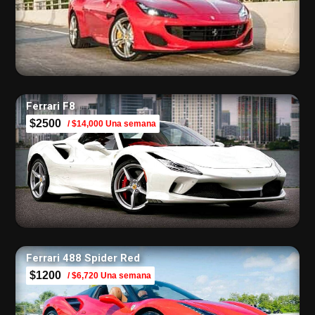
Ferrari F8
$2500
/ $14,000 Una semana
Ferrari 488 Spider Red
$1200
/ $6,720 Una semana