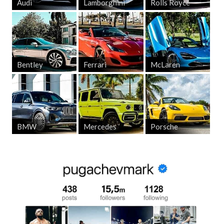
Audi
Lamborghini
Rolls Royce
Bentley
Ferrari
McLaren
BMW
Mercedes
Porsche