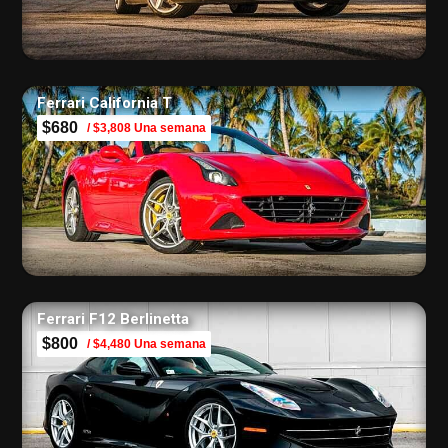
Ferrari California T
$680
/ $3,808 Una semana
Ferrari F12 Berlinetta
$800
/ $4,480 Una semana