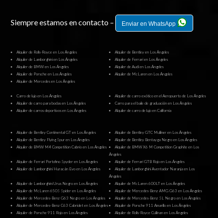
Siempre estamos en contacto –
Enviar en WhatsApp
Alquiler de Rolls-Royce en Los Ángeles
Alquiler de Bentley en Los Ángeles
Alquiler de Lamborghini en Los Ángeles
Alquiler de Ferrari en Los Ángeles
Alquiler de BMW en Los Ángeles
Alquiler de Audi en Los Ángeles
Alquiler de Porsche en Los Ángeles
Alquiler de McLaren en Los Ángeles
Alquiler de Mercedes en Los Ángeles
Carro de lujo en Los Ángeles
Alquiler de carro exótico en el Aeropuerto de Los Ángeles
Alquiler de carro para bodas en Los Ángeles
Carro para el baile de graduación en Los Ángeles
Alquiler de carros deportivos en Los Ángeles
Alquiler de carro de lujo en California
Alquiler de Bentley Continental GT en Los Ángeles
Alquiler de Bentley GTC Mulliner en Los Ángeles
Alquiler de Bentley Flying Spur en Los Ángeles
Alquiler de Bentley Bentayga Negro en Los Ángeles
Alquiler de BMW M4 Competition Cabrio en Los Ángeles
Alquiler de BMW X6 M Competition Graphite en Los
Ángeles
Alquiler de Ferrari Portofino Spyder en Los Ángeles
Alquiler de Ferrari GTB Rojo en Los Ángeles
Alquiler de Lamborghini Huracán Evo en Los Ángeles
Alquiler de Lamborghini Aventador Naranja en Los
Ángeles
Alquiler de Lamborghini Urus Negro en Los Ángeles
Alquiler de McLaren 600LT en Los Ángeles
Alquiler de McLaren 650S Spider en Los Ángeles
Alquiler de Mercedes-Benz AMG G63 en Los Ángeles
Alquiler de Mercedes-Benz G63 Negro en Los Ángeles
Alquiler de Mercedes-Benz SL Negro en Los Ángeles
Alquiler de Mercedes-Benz C63 Cabriolet en Los Ángeles
Alquiler de Porsche 911 Amarillo en Los Ángeles
Alquiler de Porsche 911 Rojo en Los Ángeles
Alquiler de Rolls-Royce Cullinan en Los Ángeles