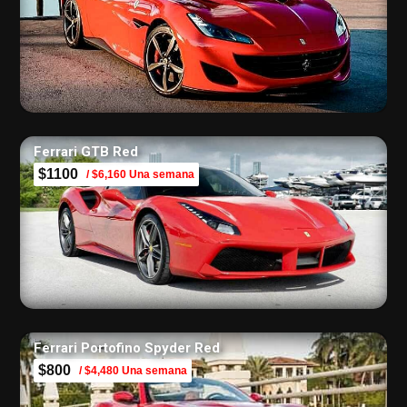
Ferrari GTB Red
$1100
/ $6,160 Una semana
Ferrari Portofino Spyder Red
$800
/ $4,480 Una semana