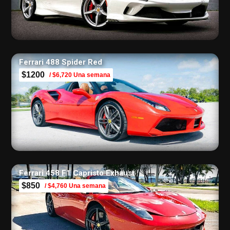
Ferrari 488 Spider Red
$1200
/ $6,720 Una semana
Ferrari 458 F1 Capristo Exhaust
$850
/ $4,760 Una semana