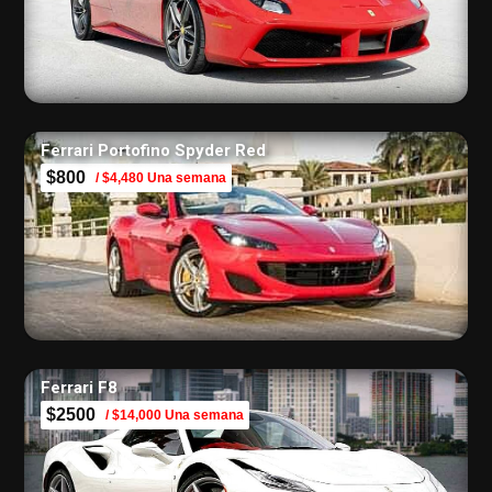
Ferrari Portofino Spyder Red
$800
/ $4,480 Una semana
Ferrari F8
$2500
/ $14,000 Una semana