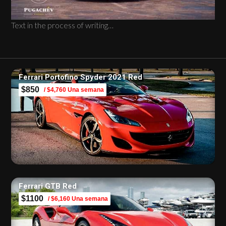
Text in the process of writing…
Ferrari Portofino Spyder 2021 Red
$850
/ $4,760 Una semana
Ferrari GTB Red
$1100
/ $6,160 Una semana