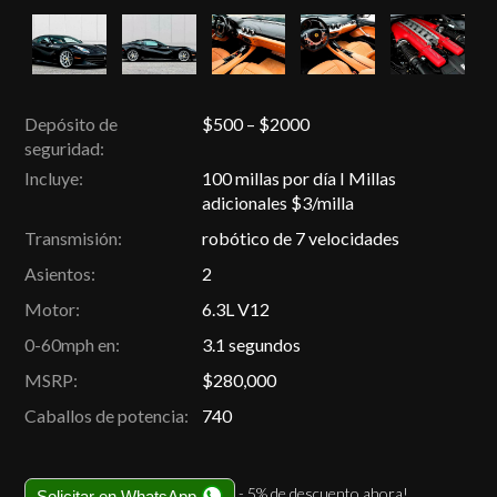
Depósito de
$500 – $2000
seguridad:
Incluye:
100 millas por día I Millas
adicionales $3/milla
Transmisión:
robótico de 7 velocidades
Asientos:
2
Motor:
6.3L V12
0-60mph en:
3.1 segundos
MSRP:
$280,000
Caballos de potencia:
740
- 5% de descuento ahora!
Solicitar en WhatsApp