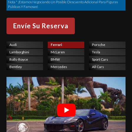
Nota * ¡Estamos Negociando Un Posible Descuento Adicional Para Figuras
Públicas Y Famosas!
Audi
Ferrari
Porsche
Lamborghini
McLaren
Tesla
Rolls-Royce
BMW
Sport Cars
Bentley
Mercedes
All Cars