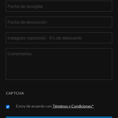
Fecha
de
MM
recogida
Fecha
barra
de
DD
MM
devolución
*
barra
Tu
barra
AAAA
Instagram
DD
barra
Comentarios
AAAA
CAPTCHA
Untitled
*
Estoy de acuerdo con
Términos y Condiciones*