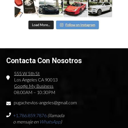
Contacta Con Nosotros
555 W 5th St
Los Angeles CA 90013
Google My Business
08:00AM – 10:30PM
pugachevlos-angeles@gmail.com
+1.786.859.7876
(llamada
o mensaje en
WhatsApp
)