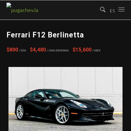
ES
Ferrari F12 Berlinetta
$800
$4,480
$15,600
/ Día
/ Una semana
/ Mes