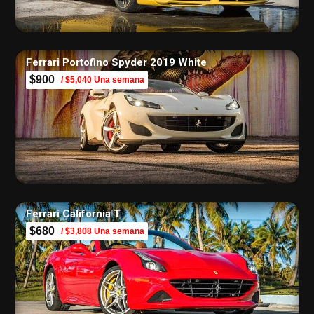
Ferrari Portofino Spyder 2019 White
$900
/ $5,040 Una semana
Ferrari California T
$680
/ $3,808 Una semana