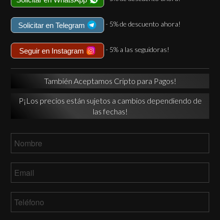
- 5% de descuento ahora!
Solicitar en Telegram
- 5% a las seguidoras!
Seguir en Instagram
También Aceptamos Cripto para Pagos!
P¡Los precios están sujetos a cambios dependiendo de
las fechas!
Nombre
*
Email
*
Teléfono
*