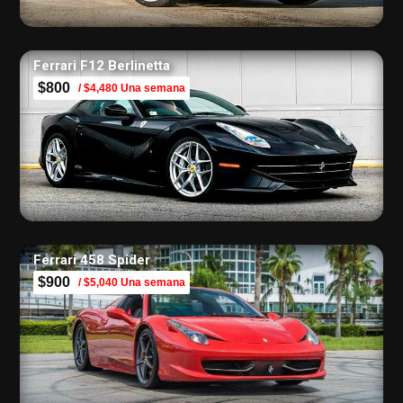
Ferrari F12 Berlinetta
$800
/ $4,480 Una semana
Ferrari 458 Spider
$900
/ $5,040 Una semana