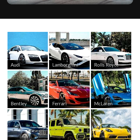
Audi
Lamborghini
Rolls Royce
Bentley
Ferrari
McLaren