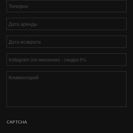
Телефон
*
Дата
аренды
ММ
Дата
слеш
возврата
*
ДД
ММ
слеш
Ваш
слеш
ГГГГ
Instagram
ДД
слеш
Комментарий
ГГГГ
CAPTCHA