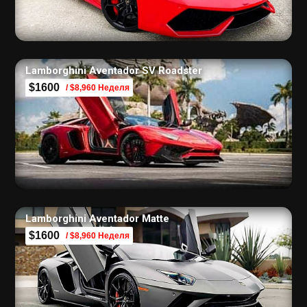
Lamborghini Aventador SV Roadster
$1600
/ $8,960 Неделя
Lamborghini Aventador Matte
$1600
/ $8,960 Неделя