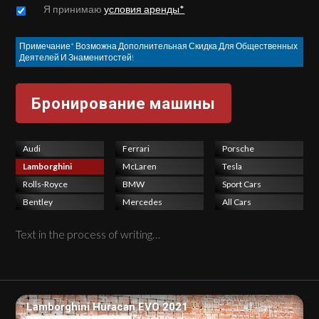
Untitled
*
Я принимаю
условия аренды*
Примечание* Возможна Дополнительная Скидка Для Общественных
Деятелей И Знаменитостей!
Audi
Ferrari
Porsche
Lamborghini
McLaren
Tesla
Rolls-Royce
BMW
Sport Cars
Bentley
Mercedes
All Cars
Text in the process of writing…
Lamborghini Huracan EVO 2021