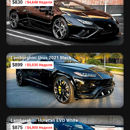
$830
/ $4,648 Неделя
Lamborghini Urus 2021 Black
$899
/ $5,035 Неделя
Lamborghini Huracan EVO White
$875
/ $4,900 Неделя