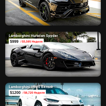
Lamborghini Huracan Spyder
$999
/ $5,595 Неделя
Lamborghini URUS Белый
$1200
/ $6,720 Неделя