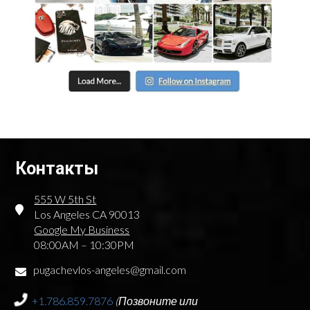
Контакты
555 W 5th St
Los Angeles CA 90013
Google My Business
08:00AM – 10:30PM
pugachevlos-angeles@gmail.com
+1.786.859.7876
(Позвоните или