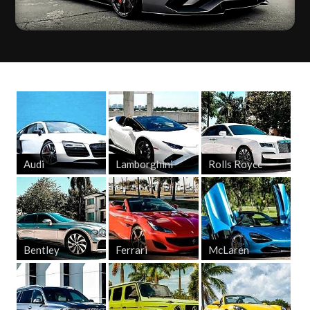
Audi
Lamborghini
Rolls Royce
Bentley
Ferrari
McLaren