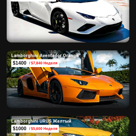
Lamborghini Aventador Orange
$1400
/ $7,840 Неделя
Lamborghini URUS Желтый
$1000
/ $5,600 Неделя