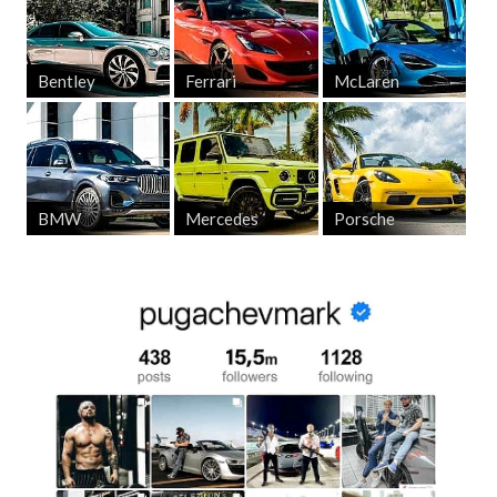
Bentley
Ferrari
McLaren
BMW
Mercedes
Porsche