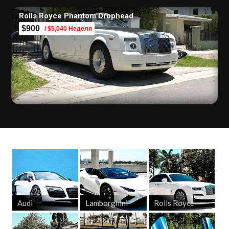
Rolls Royce Phantom Drophead
$900
/ $5,040 Неделя
Audi
Lamborghini
Rolls Royce