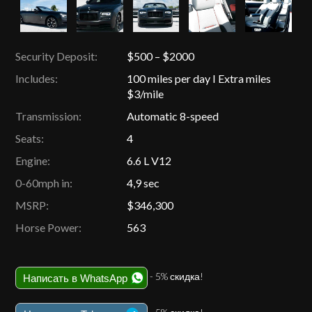
Security Deposit:
$500 – $2000
Includes:
100 miles per day I Extra miles
$3/mile
Transmission:
Automatic 8-speed
Seats:
4
Engine:
6.6 L V12
0-60mph in:
4,9 sec
MSRP:
$346,300
Horse Power:
563
- 5% скидка!
Написать в WhatsApp