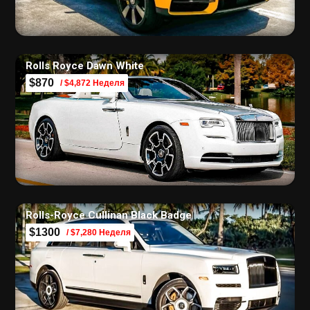
Rolls Royce Dawn White
$870
/ $4,872 Неделя
Rolls-Royce Cullinan Black Badge
$1300
/ $7,280 Неделя