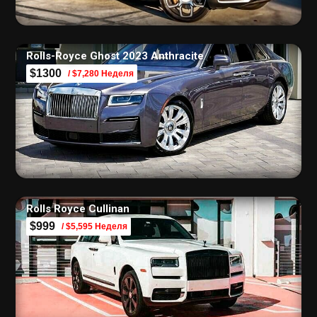
Rolls-Royce Ghost 2023 Anthracite
$1300
/ $7,280 Неделя
Rolls Royce Cullinan
$999
/ $5,595 Неделя