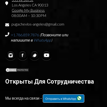
Los Angeles CA 90013
Google My Business
08:00AM – 10:30PM
pugachevlos-angeles@gmail.com
+1.786.859.7876
(Позвоните или
напишите в
WhatsApp
)
Открыты Для Сотрудничества
Мы всегда на связи –
Отправить в WhatsApp