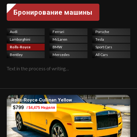
Audi
Ferrari
Porsche
Lamborghini
McLaren
Tesla
Rolls-Royce
BMW
Sport Cars
Bentley
Mercedes
All Cars
Text in the process of writing…
Rolls-Royce Cullinan Yellow
$799
/ $4,475 Неделя