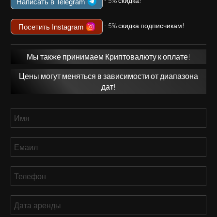
- 5% скидка!
Написать в Telegram
- 5% скидка подписчикам!
Посетить Instagram
Мы также принимаем Криптовалюту к оплате!
Цены могут меняться в зависимости от диапазона
дат!
Имя
*
Емаил
*
Телефон
*
Дата
аренды