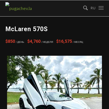
RU
McLaren 570S
$850
$4,760
$16,575
/ День
/ Неделя
/ Месяц