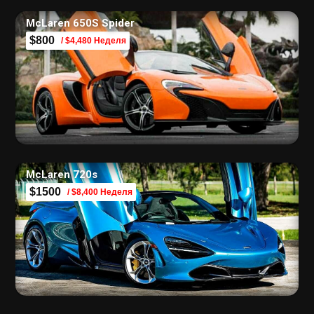
McLaren 650S Spider
$800
/ $4,480 Неделя
McLaren 720s
$1500
/ $8,400 Неделя