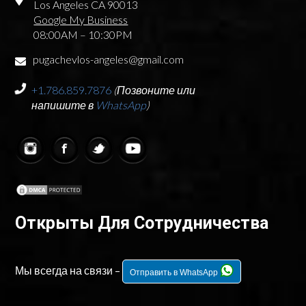
Los Angeles CA 90013
Google My Business
08:00AM – 10:30PM
pugachevlos-angeles@gmail.com
+1.786.859.7876
(Позвоните или
напишите в
WhatsApp
)
Открыты Для Сотрудничества
Мы всегда на связи –
Отправить в WhatsApp