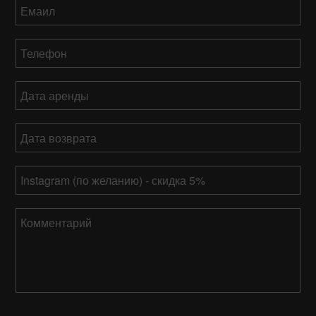
Емаил
*
Телефон
*
Дата
аренды
ММ
Дата
слеш
возврата
*
ДД
ММ
слеш
Ваш
слеш
ГГГГ
Instagram
ДД
слеш
Комментарий
ГГГГ