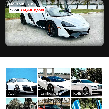
McLaren 570S
$850
/ $4,760 Неделя
Audi
Lamborghini
Rolls Royce