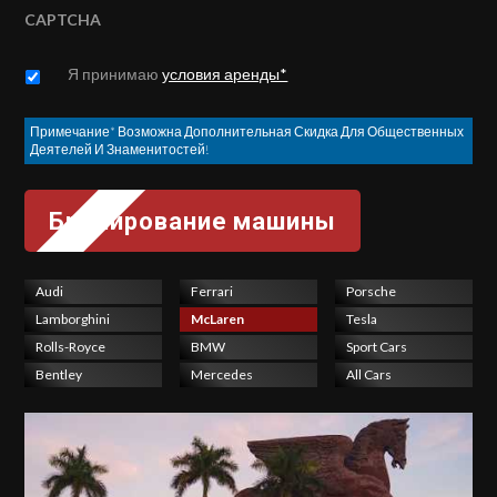
CAPTCHA
Untitled
*
Я принимаю
условия аренды*
Примечание* Возможна Дополнительная Скидка Для Общественных
Деятелей И Знаменитостей!
Audi
Ferrari
Porsche
Lamborghini
McLaren
Tesla
Rolls-Royce
BMW
Sport Cars
Bentley
Mercedes
All Cars