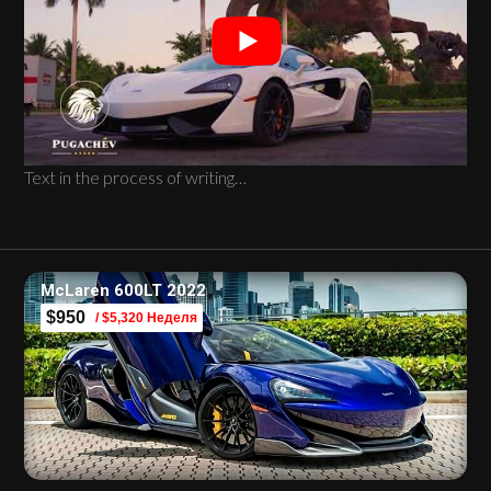
Text in the process of writing…
McLaren 600LT 2022
$950
/ $5,320 Неделя