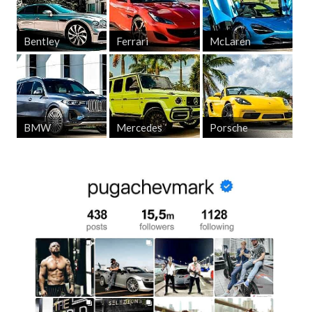
Bentley
Ferrari
McLaren
BMW
Mercedes
Porsche