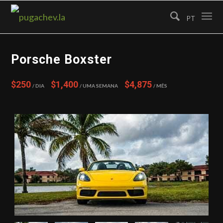
PT
Porsche Boxster
$250
$1,400
$4,875
/ Dia
/ Uma semana
/ Mês