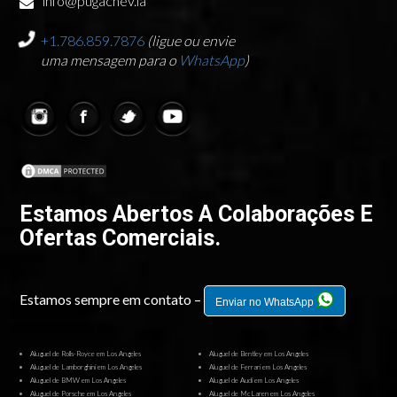
info@pugachev.la
+1.786.859.7876
(ligue ou envie
uma mensagem para o
WhatsApp
)
Estamos Abertos A Colaborações E
Ofertas Comerciais.
Estamos sempre em contato –
Enviar no WhatsApp
Aluguel de Rolls-Royce em Los Angeles
Aluguel de Bentley em Los Angeles
Aluguel de Lamborghini em Los Angeles
Aluguel de Ferrari em Los Angeles
Aluguel de BMW em Los Angeles
Aluguel de Audi em Los Angeles
Aluguel de Porsche em Los Angeles
Aluguel de McLaren em Los Angeles