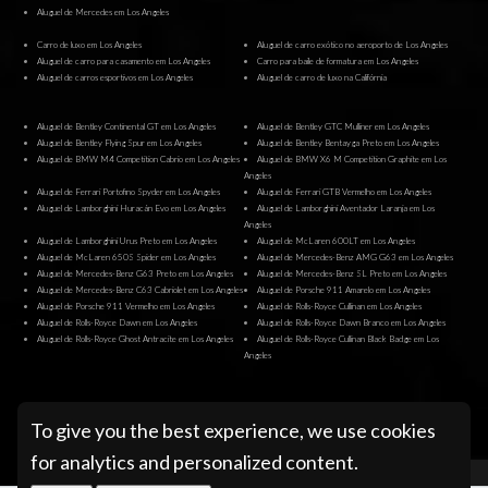
Aluguel de Mercedes em Los Angeles
Carro de luxo em Los Angeles
Aluguel de carro exótico no aeroporto de Los Angeles
Aluguel de carro para casamento em Los Angeles
Carro para baile de formatura em Los Angeles
Aluguel de carros esportivos em Los Angeles
Aluguel de carro de luxo na Califórnia
Aluguel de Bentley Continental GT em Los Angeles
Aluguel de Bentley GTC Mulliner em Los Angeles
Aluguel de Bentley Flying Spur em Los Angeles
Aluguel de Bentley Bentayga Preto em Los Angeles
Aluguel de BMW M4 Competition Cabrio em Los Angeles
Aluguel de BMW X6 M Competition Graphite em Los
Angeles
Aluguel de Ferrari Portofino Spyder em Los Angeles
Aluguel de Ferrari GTB Vermelho em Los Angeles
Aluguel de Lamborghini Huracán Evo em Los Angeles
Aluguel de Lamborghini Aventador Laranja em Los
Angeles
Aluguel de Lamborghini Urus Preto em Los Angeles
Aluguel de McLaren 600LT em Los Angeles
Aluguel de McLaren 650S Spider em Los Angeles
Aluguel de Mercedes-Benz AMG G63 em Los Angeles
Aluguel de Mercedes-Benz G63 Preto em Los Angeles
Aluguel de Mercedes-Benz SL Preto em Los Angeles
Aluguel de Mercedes-Benz C63 Cabriolet em Los Angeles
Aluguel de Porsche 911 Amarelo em Los Angeles
Aluguel de Porsche 911 Vermelho em Los Angeles
Aluguel de Rolls-Royce Cullinan em Los Angeles
Aluguel de Rolls-Royce Dawn em Los Angeles
Aluguel de Rolls-Royce Dawn Branco em Los Angeles
Aluguel de Rolls-Royce Ghost Antracite em Los Angeles
Aluguel de Rolls-Royce Cullinan Black Badge em Los
Angeles
@ Pugachev Luxury Car Rental Los Angeles
To give you the best experience, we use cookies
for analytics and personalized content.