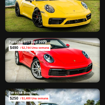
Porsche 911 Red 2022
$490
/ $2,744 Uma semana
Porsche Boxster
$250
/ $1,400 Una semana