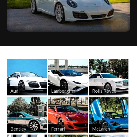
Audi
Lamborghini
Rolls Royce
Bentley
Ferrari
McLaren