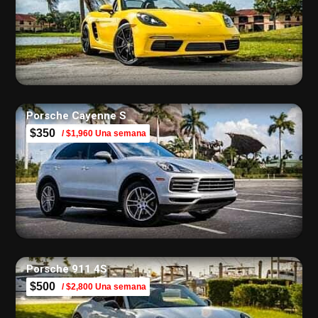
Porsche Cayenne S
$350
/ $1,960 Una semana
Porsche 911 4S
$500
/ $2,800 Una semana