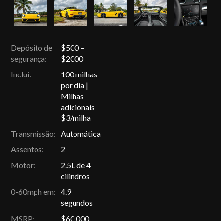
Depósito de
$500 –
segurança:
$2000
Inclui:
100 milhas
por dia |
Milhas
adicionais
$3/milha
Transmissão:
Automática
Assentos:
2
Motor:
2.5L de 4
cilindros
0-60mph em:
4.9
segundos
MSRP:
$60.000