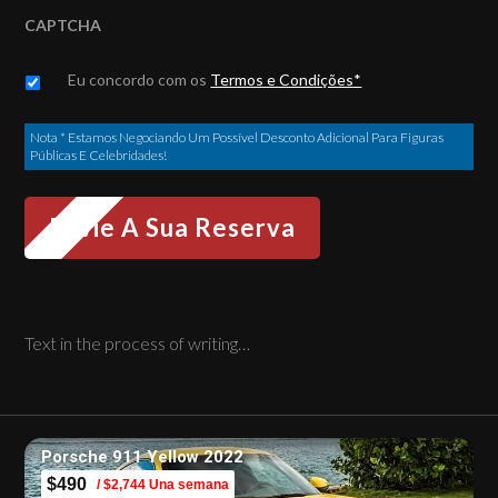
CAPTCHA
Untitled
*
Eu concordo com os
Termos e Condições*
Nota * Estamos Negociando Um Possível Desconto Adicional Para Figuras
Públicas E Celebridades!
Text in the process of writing…
Porsche 911 Yellow 2022
$490
/ $2,744 Una semana