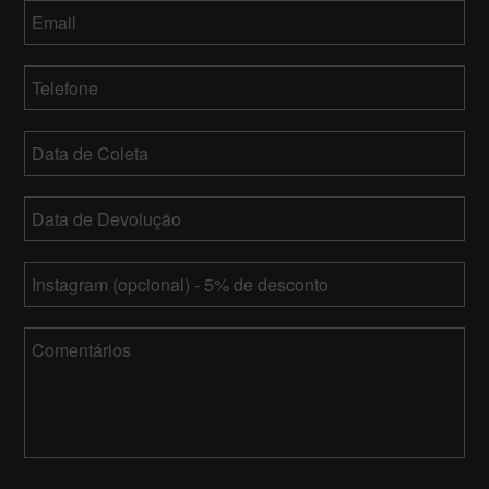
Email
*
Telefone
*
Data
de
MM
Coleta
Data
barra
de
DD
MM
Devolução
*
barra
Instagram
barra
YY
DD
barra
Comentários
YY