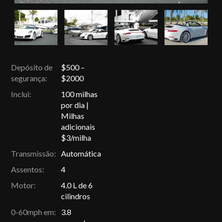
Depósito de
$500 –
segurança:
$2000
Inclui:
100 milhas
por dia |
Milhas
adicionais
$3/milha
Transmissão:
Automática
Assentos:
4
Motor:
4.0 L de 6
cilindros
0-60mph em:
3.8