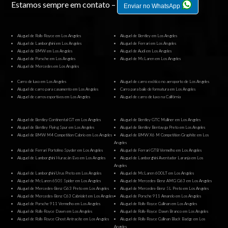
Estamos sempre em contato –
Enviar no WhatsApp
Aluguel de Rolls-Royce em Los Angeles
Aluguel de Bentley em Los Angeles
Aluguel de Lamborghini em Los Angeles
Aluguel de Ferrari em Los Angeles
Aluguel de BMW em Los Angeles
Aluguel de Audi em Los Angeles
Aluguel de Porsche em Los Angeles
Aluguel de McLaren em Los Angeles
Aluguel de Mercedes em Los Angeles
Carro de luxo em Los Angeles
Aluguel de carro exótico no aeroporto de Los Angeles
Aluguel de carro para casamento em Los Angeles
Carro para baile de formatura em Los Angeles
Aluguel de carros esportivos em Los Angeles
Aluguel de carro de luxo na Califórnia
Aluguel de Bentley Continental GT em Los Angeles
Aluguel de Bentley GTC Mulliner em Los Angeles
Aluguel de Bentley Flying Spur em Los Angeles
Aluguel de Bentley Bentayga Preto em Los Angeles
Aluguel de BMW M4 Competition Cabrio em Los Angeles
Aluguel de BMW X6 M Competition Graphite em Los
Angeles
Aluguel de Ferrari Portofino Spyder em Los Angeles
Aluguel de Ferrari GTB Vermelho em Los Angeles
Aluguel de Lamborghini Huracán Evo em Los Angeles
Aluguel de Lamborghini Aventador Laranja em Los
Angeles
Aluguel de Lamborghini Urus Preto em Los Angeles
Aluguel de McLaren 600LT em Los Angeles
Aluguel de McLaren 650S Spider em Los Angeles
Aluguel de Mercedes-Benz AMG G63 em Los Angeles
Aluguel de Mercedes-Benz G63 Preto em Los Angeles
Aluguel de Mercedes-Benz SL Preto em Los Angeles
Aluguel de Mercedes-Benz C63 Cabriolet em Los Angeles
Aluguel de Porsche 911 Amarelo em Los Angeles
Aluguel de Porsche 911 Vermelho em Los Angeles
Aluguel de Rolls-Royce Cullinan em Los Angeles
Aluguel de Rolls-Royce Dawn em Los Angeles
Aluguel de Rolls-Royce Dawn Branco em Los Angeles
Aluguel de Rolls-Royce Ghost Antracite em Los Angeles
Aluguel de Rolls-Royce Cullinan Black Badge em Los
Angeles