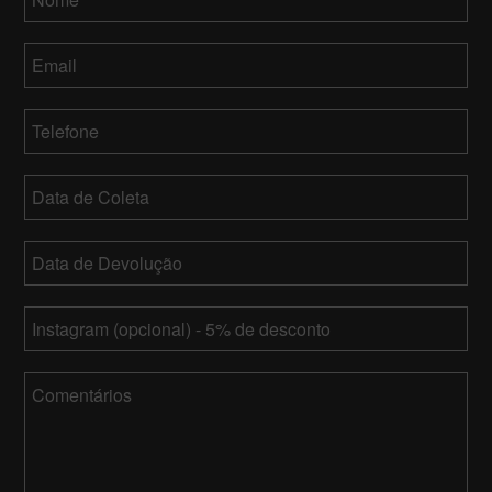
Email
*
Telefone
*
Data
de
MM
Coleta
Data
barra
de
DD
MM
Devolução
*
barra
Instagram
barra
YY
DD
barra
Comentários
YY