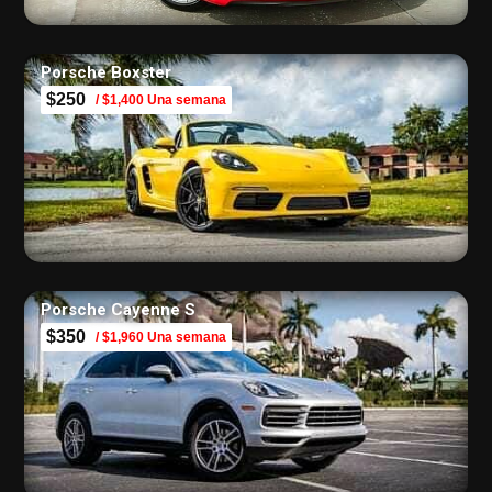
Porsche Boxster
$250
/ $1,400 Una semana
Porsche Cayenne S
$350
/ $1,960 Una semana