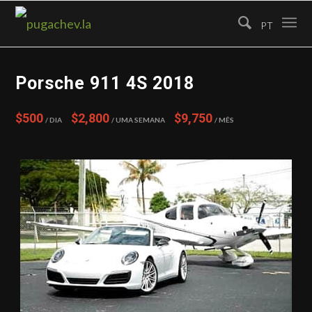
PT
Porsche 911 4S 2018
$500
$2,800
$9,750
/ Dia
/ Uma semana
/ Mês