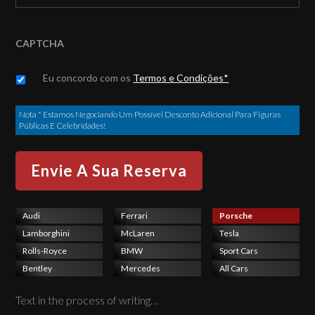
CAPTCHA
Untitled
*
Eu concordo com os
Termos e Condições*
Nota * Estamos Negociando Um Possível Desconto Adicional Para Figuras
Públicas E Celebridades!
Audi
Ferrari
Porsche
Lamborghini
McLaren
Tesla
Rolls-Royce
BMW
Sport Cars
Bentley
Mercedes
All Cars
Text in the process of writing…