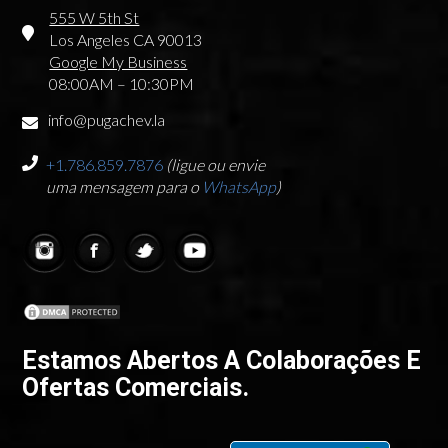
555 W 5th St
Los Angeles CA 90013
Google My Business
08:00AM – 10:30PM
info@pugachev.la
+1.786.859.7876
(ligue ou envie
uma mensagem para o
WhatsApp
)
Estamos Abertos A Colaborações E
Ofertas Comerciais.