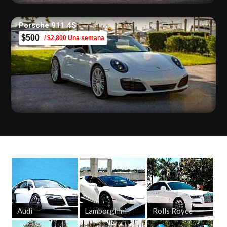
Porsche 911 4S
$500
/ $2,800 Una semana
Audi
Lamborghini
Rolls Royce