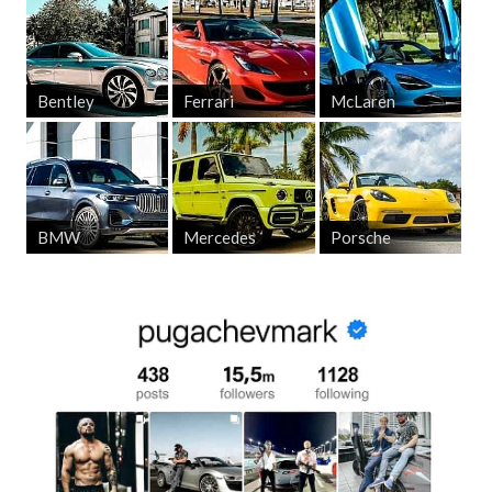
Bentley
Ferrari
McLaren
BMW
Mercedes
Porsche