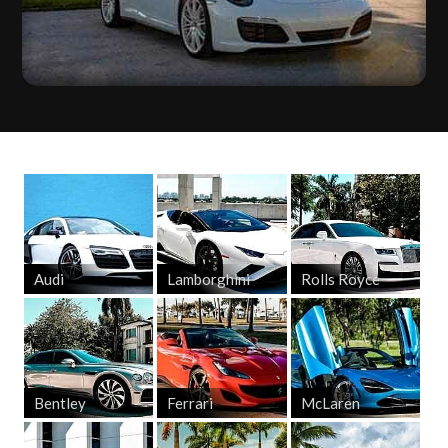
Audi
Lamborghini
Rolls Royce
Bentley
Ferrari
McLaren