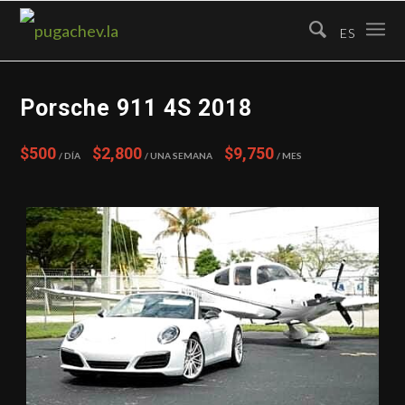
ES
Porsche 911 4S 2018
$500
$2,800
$9,750
/ Día
/ Una semana
/ Mes