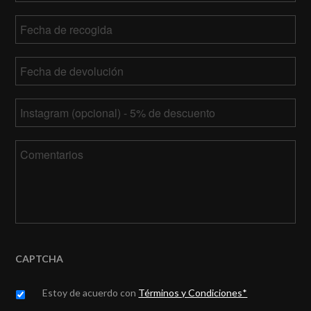
Fecha
de
MM
recogida
Fecha
barra
de
DD
MM
devolución
*
barra
Tu
barra
AAAA
Instagram
DD
barra
Comentarios
AAAA
CAPTCHA
Untitled
*
Estoy de acuerdo con
Términos y Condiciones*