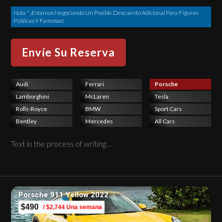
Nota * ¡Estamos Negociando Un Posible Descuento Adicional Para Figuras
Públicas Y Famosas!
Audi
Ferrari
Porsche
Lamborghini
McLaren
Tesla
Rolls-Royce
BMW
Sport Cars
Bentley
Mercedes
All Cars
Text in the process of writing…
Porsche 911 Yellow 2022
$490
/ $2,744 Una semana