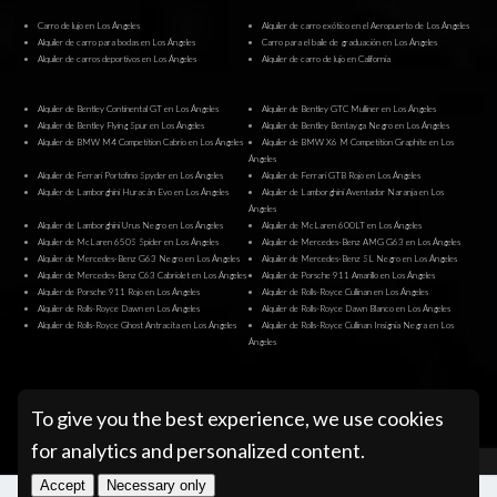
Carro de lujo en Los Ángeles
Alquiler de carro exótico en el Aeropuerto de Los Ángeles
Alquiler de carro para bodas en Los Ángeles
Carro para el baile de graduación en Los Ángeles
Alquiler de carros deportivos en Los Ángeles
Alquiler de carro de lujo en California
Alquiler de Bentley Continental GT en Los Ángeles
Alquiler de Bentley GTC Mulliner en Los Ángeles
Alquiler de Bentley Flying Spur en Los Ángeles
Alquiler de Bentley Bentayga Negro en Los Ángeles
Alquiler de BMW M4 Competition Cabrio en Los Ángeles
Alquiler de BMW X6 M Competition Graphite en Los
Ángeles
Alquiler de Ferrari Portofino Spyder en Los Ángeles
Alquiler de Ferrari GTB Rojo en Los Ángeles
Alquiler de Lamborghini Huracán Evo en Los Ángeles
Alquiler de Lamborghini Aventador Naranja en Los
Ángeles
Alquiler de Lamborghini Urus Negro en Los Ángeles
Alquiler de McLaren 600LT en Los Ángeles
Alquiler de McLaren 650S Spider en Los Ángeles
Alquiler de Mercedes-Benz AMG G63 en Los Ángeles
Alquiler de Mercedes-Benz G63 Negro en Los Ángeles
Alquiler de Mercedes-Benz SL Negro en Los Ángeles
Alquiler de Mercedes-Benz C63 Cabriolet en Los Ángeles
Alquiler de Porsche 911 Amarillo en Los Ángeles
Alquiler de Porsche 911 Rojo en Los Ángeles
Alquiler de Rolls-Royce Cullinan en Los Ángeles
Alquiler de Rolls-Royce Dawn en Los Ángeles
Alquiler de Rolls-Royce Dawn Blanco en Los Ángeles
Alquiler de Rolls-Royce Ghost Antracita en Los Ángeles
Alquiler de Rolls-Royce Cullinan Insignia Negra en Los
Ángeles
@ Pugachev Luxury Car Rental Los Angeles
To give you the best experience, we use cookies
for analytics and personalized content.
Accept
Necessary only