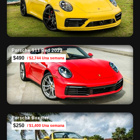
Porsche 911 Red 2022
$490
/ $2,744 Una semana
Porsche Boxster
$250
/ $1,400 Una semana