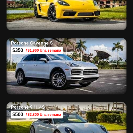
Porsche Cayenne S
$350
/ $1,960 Una semana
Porsche 911 4S
$500
/ $2,800 Una semana