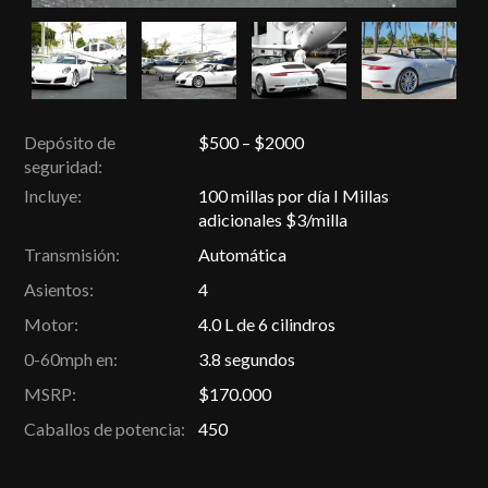
Depósito de
$500 – $2000
seguridad:
Incluye:
100 millas por día I Millas
adicionales $3/milla
Transmisión:
Automática
Asientos:
4
Motor:
4.0 L de 6 cilindros
0-60mph en:
3.8 segundos
MSRP:
$170.000
Caballos de potencia:
450