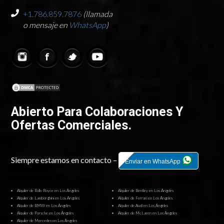
+1.786.859.7876
(llamada
o mensaje en
WhatsApp
)
Abierto Para Colaboraciones Y
Ofertas Comerciales.
Siempre estamos en contacto –
Enviar en WhatsApp
Alquiler de Rolls-Royce en Los Ángeles
Alquiler de Bentley en Los Ángeles
Alquiler de Lamborghini en Los Ángeles
Alquiler de Ferrari en Los Ángeles
Alquiler de BMW en Los Ángeles
Alquiler de Audi en Los Ángeles
Alquiler de Porsche en Los Ángeles
Alquiler de McLaren en Los Ángeles
Alquiler de Mercedes en Los Ángeles