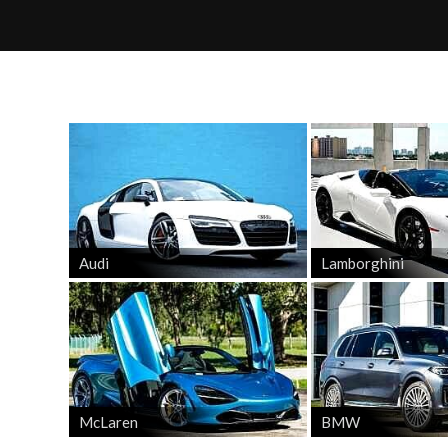
Audi
Lamborghini
McLaren
BMW