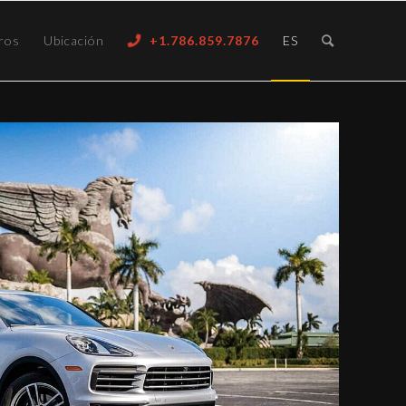
ros
Ubicación
+1.786.859.7876
ES