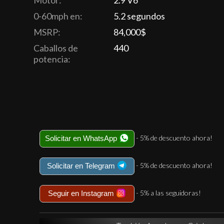
Motor:
2.9 V6
0-60mph en:
5.2 segundos
MSRP:
84,000$
Caballos de
440
potencia:
- 5% de descuento ahora!
Solicitar en WhatsApp
- 5% de descuento ahora!
Solicitar en Telegram
- 5% a las seguidoras!
Seguir en Instagram