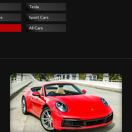
Tesla
es
Sport Cars
All Cars