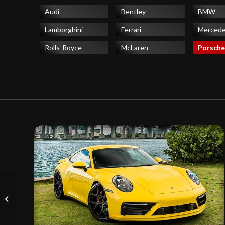
Audi
Bentley
BMW
Lamborghini
Ferrari
Merced
Rolls-Royce
McLaren
Porsche
McLaren 650S Spider