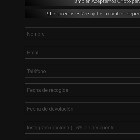
También Aceptamos Cripto par
P¡Los precios están sujetos a cambios depen
Nombre
*
Email
*
Teléfono
*
Fecha
de
recogida
MM
Fecha
barra
de
DD
devolución
*
MM
barra
Tu
barra
AAAA
Instagram
DD
barra