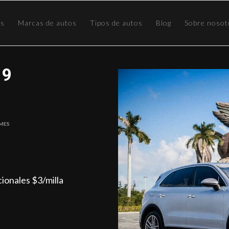
os
Marcas de autos
Tipos de autos
Blog
Sobre nosot
19
 Mes
icionales $3/milla