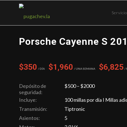
Servici
Porsche Cayenne S 20
$350
$1,960
$6,825
/ Día
/ Una semana
/
Depósito de
$500 – $2000
seguridad:
Incluye:
100 millas por día I Millas ad
Transmisión:
Tiptronic
Asientos:
5