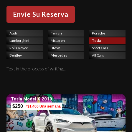
Audi
Ferrari
Porsche
Lamborghini
McLaren
Tesla
Rolls-Royce
BMW
Sport Cars
Bentley
Mercedes
All Cars
Text in the process of writing…
Tesla Model X 2019
$250
/ $1,400 Una semana