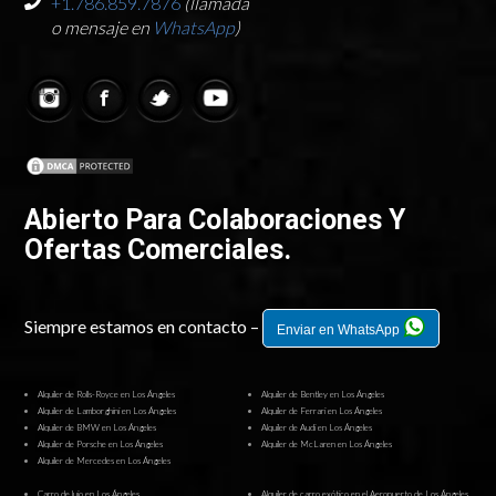
+1.786.859.7876
(llamada
o mensaje en
WhatsApp
)
Abierto Para Colaboraciones Y
Ofertas Comerciales.
Siempre estamos en contacto –
Enviar en WhatsApp
Alquiler de Rolls-Royce en Los Ángeles
Alquiler de Bentley en Los Ángeles
Alquiler de Lamborghini en Los Ángeles
Alquiler de Ferrari en Los Ángeles
Alquiler de BMW en Los Ángeles
Alquiler de Audi en Los Ángeles
Alquiler de Porsche en Los Ángeles
Alquiler de McLaren en Los Ángeles
Alquiler de Mercedes en Los Ángeles
Carro de lujo en Los Ángeles
Alquiler de carro exótico en el Aeropuerto de Los Ángeles