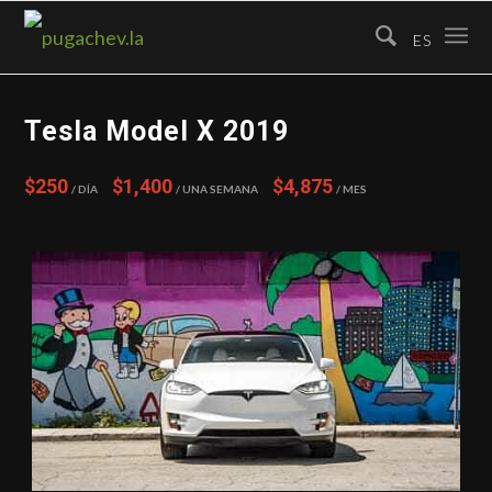
ES
Tesla Model X 2019
$250
$1,400
$4,875
/ Día
/ Una semana
/ Mes