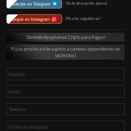
- 5% de descuento ahora!
Solicitar en Telegram
- 5% a las seguidoras!
Seguir en Instagram
También Aceptamos Cripto para Pagos!
P¡Los precios están sujetos a cambios dependiendo de
las fechas!
Nombre
*
Email
*
Teléfono
*
Fecha
de