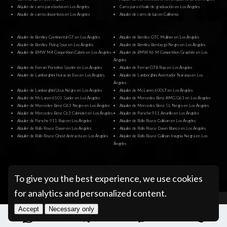
Alquiler de carro para bodas en Los Ángeles
Carro para el baile de graduación en Los Ángeles
Alquiler de carros deportivos en Los Ángeles
Alquiler de carro de lujo en California
Alquiler de Bentley Continental GT en Los Ángeles
Alquiler de Bentley GTC Mulliner en Los Ángeles
Alquiler de Bentley Flying Spur en Los Ángeles
Alquiler de Bentley Bentayga Negro en Los Ángeles
Alquiler de BMW M4 Competition Cabrio en Los Ángeles
Alquiler de BMW X6 M Competition Graphite en Los
Ángeles
Alquiler de Ferrari Portofino Spyder en Los Ángeles
Alquiler de Ferrari GTB Rojo en Los Ángeles
Alquiler de Lamborghini Huracán Evo en Los Ángeles
Alquiler de Lamborghini Aventador Naranja en Los
Ángeles
Alquiler de Lamborghini Urus Negro en Los Ángeles
Alquiler de McLaren 600LT en Los Ángeles
Alquiler de McLaren 650S Spider en Los Ángeles
Alquiler de Mercedes-Benz AMG G63 en Los Ángeles
Alquiler de Mercedes-Benz G63 Negro en Los Ángeles
Alquiler de Mercedes-Benz SL Negro en Los Ángeles
Alquiler de Mercedes-Benz C63 Cabriolet en Los Ángeles
Alquiler de Porsche 911 Amarillo en Los Ángeles
Alquiler de Porsche 911 Rojo en Los Ángeles
Alquiler de Rolls-Royce Cullinan en Los Ángeles
Alquiler de Rolls-Royce Dawn en Los Ángeles
Alquiler de Rolls-Royce Dawn Blanco en Los Ángeles
Alquiler de Rolls-Royce Ghost Antracita en Los Ángeles
Alquiler de Rolls-Royce Cullinan Insignia Negra en Los
Ángeles
@ Pugachev Luxury Car Rental Los Angeles
To give you the best experience, we use cookies
for analytics and personalized content.
Accept
Necessary only