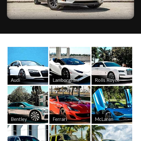
Audi
Lamborghini
Rolls Royce
Bentley
Ferrari
McLaren