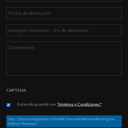
MM
recogida
Fecha
barra
de
DD
MM
devolución
*
barra
Tu
barra
AAAA
Instagram
DD
barra
Comentarios
AAAA
CAPTCHA
Untitled
*
Estoy de acuerdo con
Términos y Condiciones*
Nota * ¡Estamos Negociando Un Posible Descuento Adicional Para Figuras
Públicas Y Famosas!