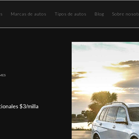
os
Marcas de autos
Tipos de autos
Blog
Sobre nosot
 Mes
icionales $3/milla