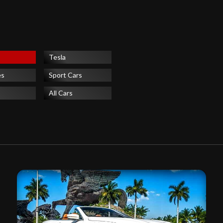
Tesla
es
Sport Cars
All Cars