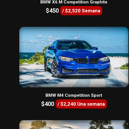
BMW X6 M Competition Graphite
$450
/ $2,520 Semana
BMW M4 Competition Sport
$400
/ $2,240 Una semana