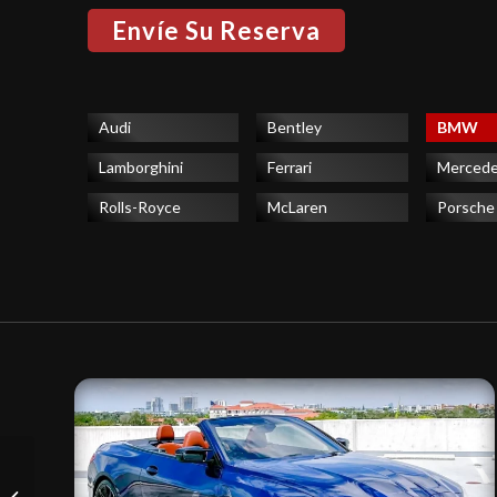
Audi
Bentley
BMW
Lamborghini
Ferrari
Merced
Rolls-Royce
McLaren
Porsche
Lamborghini URUS