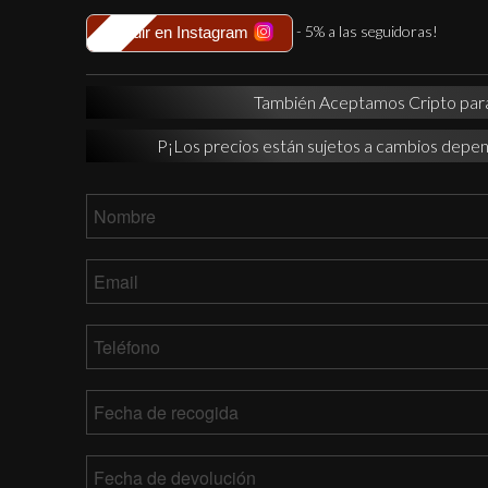
- 5% a las seguidoras!
Seguir en Instagram
También Aceptamos Cripto par
P¡Los precios están sujetos a cambios depen
Nombre
*
Email
*
Teléfono
*
Fecha
de
recogida
MM
Fecha
barra
de