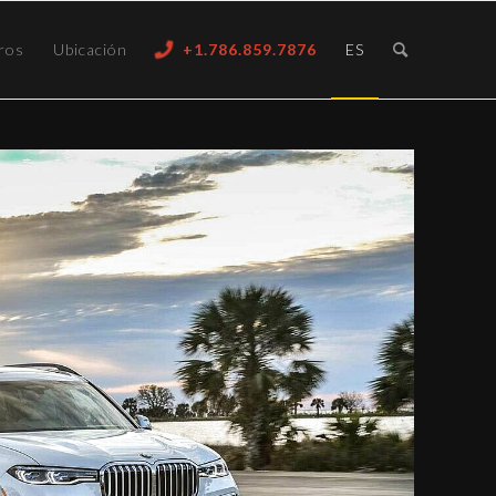
ros
Ubicación
+1.786.859.7876
ES