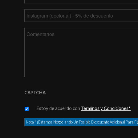
DD
devolución
*
MM
barra
Tu
barra
AAAA
Instagram
DD
barra
Comentarios
AAAA
CAPTCHA
Untitled
*
Estoy de acuerdo con
Términos y Condiciones*
Nota * ¡Estamos Negociando Un Posible Descuento Adicional Para F