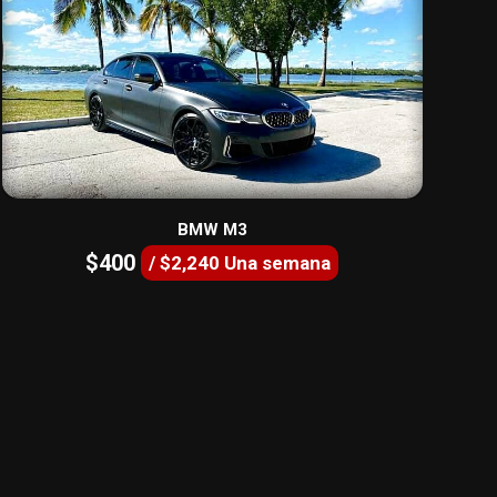
BMW M3
$400
/ $2,240 Una semana