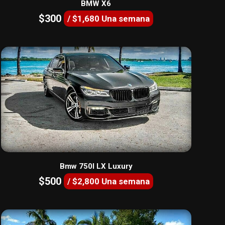
BMW X6
$300
/ $1,680 Una semana
Bmw 750I LX Luxury
$500
/ $2,800 Una semana