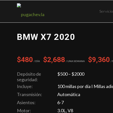
Servici
BMW X7 2020
$480
$2,688
$9,360
/ Día
/ Una semana
/
Depósito de
$500 – $2000
seguridad:
Incluye:
100 millas por día I Millas ad
Transmisión:
Automática
Asientos:
6-7
Motor:
3.0L, V8