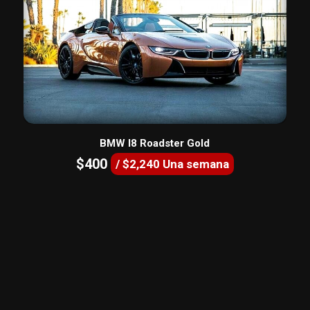
BMW I8 Roadster Gold
$400
/ $2,240 Una semana